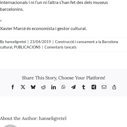
internacionals i ni l’un ni l’altra s’han fet des dels museus
barcelonins.
*
Xavier Marcé és economista i gestor cultural.
By
hanseligretel
|
23/04/2019
|
Construcció i cansament a la Barcelona
a
cultural
,
PUBLICACIONS
|
Comentaris tancats
Xavier
Marcé
–
El
mercat
Share This Story, Choose Your Platform!
de
l’art
Facebook
X
Bluesky
Reddit
LinkedIn
WhatsApp
Telegram
Tumblr
Xing
Email
Copy
a
Link
Barcelona
About the Author:
hanseligretel