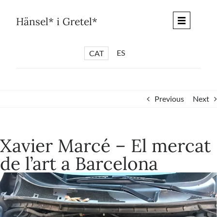
Skip
to
Hänsel* i Gretel*
content
ES
CAT
*
ARTICLES
*
CICLES
Previous
Next
*
DIÀLEGS BARCELONA
*
DEBATS DE CIUTAT
Xavier Marcé – El mercat
*
PISTES LITERÀRIES
de l’art a Barcelona
*
SÈRIE CULTURAL
*
DIARI DEL DIA DESPRÉS
*
QUIOSC HÄNSEL* i GRETEL*
*
UNIVERS HÄNSEL* i GRETEL*