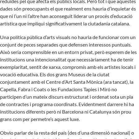
reduïdes pel que afecta els públics locals. Però tot i que aquestes
dades són preocupants el que realment ens hauria d’inquietar és
que ni l’un ni l’altre han aconseguit liderar un procés d’educació
artística que impliqui significativament la ciutadania catalana.
Una política pública d’arts visuals no hauria de funcionar com un
conjunt de peces separades que defensen interessos puntuals.
Això seria comprensible en un entorn privat, però esperem de les
institucions una intencionalitat que necessàriament ha de tenir
exemplaritat, sentit de xarxa, compromís amb els artistes locals i
vocació educativa. Els dos grans Museus de la ciutat
conjuntament amb el Centre d’Art Santa Mònica (ara tancat), la
Capella, Fabra i Coats o les Fundacions Tapies i Miró no
participen d’un mateix discurs estructurat i ordenat sota un pla
de contractes i programa coordinats. Evidentment darrere hi ha
institucions diferents però ni Barcelona ni Catalunya són prou
grans com per permetre’s aquest luxe.
Obvio parlar de la resta del país (des d’una dimensió nacional) o