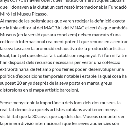
que li donaven a la ciutat un cert ressò internacional: la Fundació
Miró i el Museu Picasso.
Al marge de les polèmiques que varen rodejar la definició exacta
de la línia editorial del MACBA i del MNAC el cert és que ambdós
Museus (en la versió que ara coneixem) neixen mancats d’una
col·lecció internacional realment potent i que renuncien a centrar
la seva tasca en la promoció exhaustiva de la producció artística
local, tant pel que afecta l’art català com espanyol. Ni l’un ni l’altre
han disposat dels recursos necessaris per vestir una col·lecció
extraordinària, de fet amb prou feines poden desenvolupar una
política d’exposicions temporals notable i estable, la qual cosa ha
suposat 20 anys després de la seva posta en marxa, greus
distorsions en el mapa artístic barceloní.
Sense menystenir la importància dels fons dels dos museus, la
realitat demostra que els artistes catalans avui tenen menys
visibilitat que fa 30 anys, que cap dels dos Museus competeix en
la primera divisió internacional i que les seves audiències són