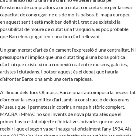
l’existència de compradors a una ciutat concreta sinó per la seva
capacitat de congregar-ne els de molts països. El mapa europeu
en aquest sentit està molt ben definit i, tret que existeixi la
possibilitat de moure de ciutat una franquícia, és poc probable
que Barcelona pugui tenir una fira d’art rellevant.
Un gran mercat d’art és únicament l’expressió d’una centralitat. Ni
pressuposa ni implica que una ciutat tingui una bona política
d’art, ni que existeixi una connexió real entre museus, galeries,
artistes i ciutadans. I potser aquest és el debat que hauria
d’afrontar Barcelona amb una certa rapidesa.
Al llindar dels Jocs Olímpics, Barcelona s’autoimposa la necessitat
d’ordenar la seva política d’art, amb la construcció de dos grans
Museus que li permetessin cobrir un mapa històric complert.
MACBA i MNAC no són invents de nova planta atès que el
primer havia estat objecte d’iniciatives privades que no van
reeixir i que el segon va ser inaugurat oficialment l’any 1934. Als
anys 60 i 70 s’havien obert dues institucions artístiques cabdals