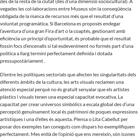
des de la resta de la ciutat (des d’una dimensió sociocultural). A
vegades les col·laboracions entre Museus són la conseqüència
obligada de la manca de recursos més que el resultat d’una
voluntat programàtica. Si Barcelona es proposés endegar
l’aventura d’una gran Fira d’art o la coaptés, gestionant amb
eficiència un principi d’oportunitat, és probable que el resultat
fossin focs d’encenalls si tal esdeveniment no formés part d’una
política a llarg termini perfectament definida i dotada
pressupostàriament .
D’entre les polítiques sectorials que afecten les singularitats dels
diferents àmbits de la cultura, les arts visuals reclamen una
atenció especial perquè no és gratuït senyalar que els artistes
plàstics i visuals tenen una especial capacitat evocativa. La
capacitat per crear universos simbòlics a escala global des d’una
percepció genuïnament local és patrimoni de poques expressions
artístiques i una d’elles és aquesta. Plensa o Lita Cabellut per
posar dos exemples tan coneguts com dispars ho exemplifiquen
perfectament. Mes enllà de l’opinió que ens mereixin, són icones