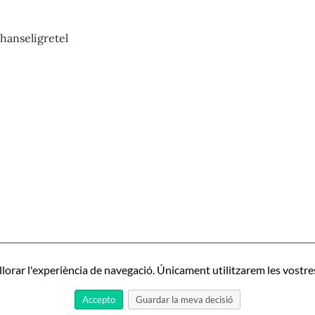
hanseligretel
Pista
nº423_Ana
Garriga
y
Carmen
Orbita
ta
-
424_Bertrand
Instrucción
sonne
de
novicias.
illorar l'experiència de navegació. Únicament utilitzarem les vostr
na
Vidas
del
Accepto
Guardar la meva decisió
convento