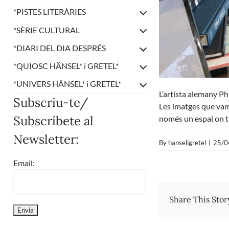
*
PISTES LITERÀRIES
*
SÈRIE CULTURAL
*
DIARI DEL DIA DESPRÉS
*
QUIOSC HÄNSEL* i GRETEL*
*
UNIVERS HÄNSEL* i GRETEL*
L’artista alemany Phi
Subscriu-te/
Les imatges que vam
Subscríbete al
només un espai on tr
Newsletter:
By
hanseligretel
|
25/0
Email:
Share This Stor