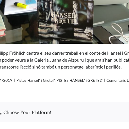
lipp Fröhlich centra el seu darrer treball en el conte de Hansel i Gr
 poder veure a la
Galeria Juana de Aizpuru
i que ara s’han publica
anscorre l’acció sinó també un personatge laberíntic i perillós.
4/2019
|
Pistes Hänsel* i Gretel*
,
PISTES HÄNSEL* i GRETEL*
|
Comentaris t
y, Choose Your Platform!