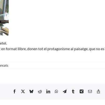
etel.
t en format llibre, donen tot el protagonisme al paisatge, que no es
a
ancats
Pista
Nº
116
–
Philipp
Facebook
X
Bluesky
Reddit
LinkedIn
WhatsApp
Telegram
Tumblr
Xing
Email
Co
Fröhlich
Li
–
Hänsel