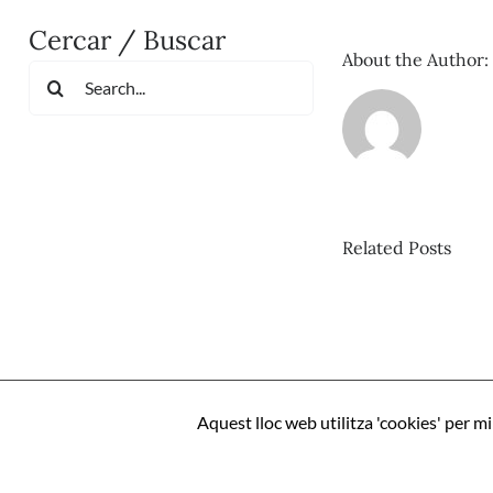
Cercar / Buscar
About the Author:
Search
for:
Related Posts
Pis
nº
Mi
–
Aquest lloc web utilitza 'cookies' per m
Mo
l’IA