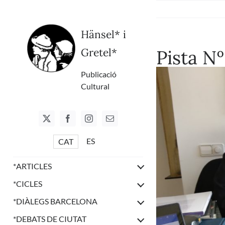
Skip
to
content
Hänsel* i
Gretel*
Pista Nº
Publicació
Cultural
ES
CAT
*
ARTICLES
*
CICLES
*
DIÀLEGS BARCELONA
*
DEBATS DE CIUTAT