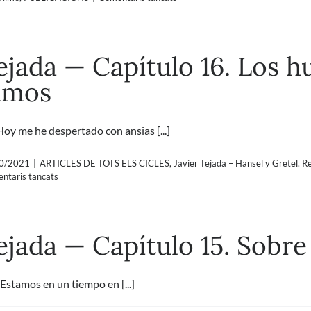
Javier
Tejada
—
Capítulo
Tejada — Capítulo 16. Los
17.
Amor
amos
entre
humanos
 me he despertado con ansias [...]
0/2021
|
ARTICLES DE TOTS ELS CICLES
,
Javier Tejada – Hänsel y Gretel. R
a
ntaris tancats
Javier
Tejada
—
Capítulo
ejada — Capítulo 15. Sobre
16.
Los
humanos
también
tamos en un tiempo en [...]
nos
espabilamos