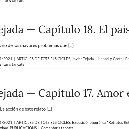
a
ntaris tancats
Javier
Tejada
—
Capítulo
ejada — Capítulo 18. El pai
19.
El
pensar
humano
o de los mayores problemas que [...]
1/2021
|
ARTICLES DE TOTS ELS CICLES
,
Javier Tejada – Hänsel y Gretel. R
a
ntaris tancats
Javier
Tejada
—
Capítulo
Tejada — Capítulo 17. Amo
18.
El
paisaje
desde
acción de este relato [...]
la
atalaya
1/2021
|
ARTICLES DE TOTS ELS CICLES
,
Exposició fotogràfica "Retratos Re
a
óximo
,
PUBLICACIONS
|
Comentaris tancats