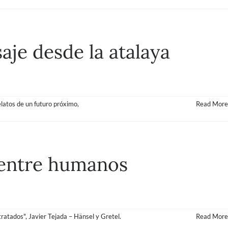
saje desde la atalaya
elatos de un futuro próximo
,
Read More
r entre humanos
tratados"
,
Javier Tejada – Hänsel y Gretel.
Read More