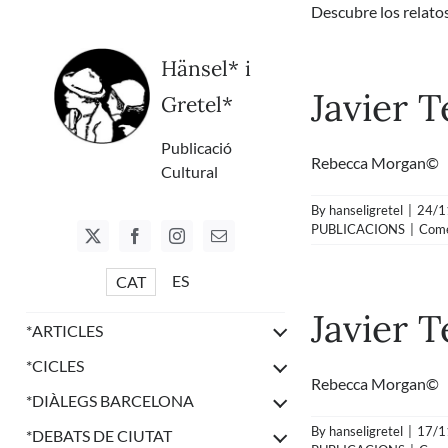
Skip
Descubre los relatos 
to
content
Hänsel* i
Javier 
Gretel*
Publicació
Rebecca Morgan© » S
Cultural
By
hanseligretel
|
24/1
PUBLICACIONS
|
Come
ES
CAT
Javier 
*
ARTICLES
*
CICLES
Rebecca Morgan© Hoy
*
DIÀLEGS BARCELONA
By
hanseligretel
|
17/1
*
DEBATS DE CIUTAT