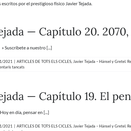
escritos por el prestigioso físico Javier Tejada.
Tejada — Capítulo 20. 2070
uscríbete a nuestro [...]
1/2021
|
ARTICLES DE TOTS ELS CICLES
,
Javier Tejada – Hänsel y Gretel. R
a
ntaris tancats
Javier
Tejada
—
Capítulo
Tejada — Capítulo 19. El p
20.
2070,
hemos
estado
 en día, pensar en [...]
en
Marte
1/2021
|
ARTICLES DE TOTS ELS CICLES
,
Javier Tejada – Hänsel y Gretel. R