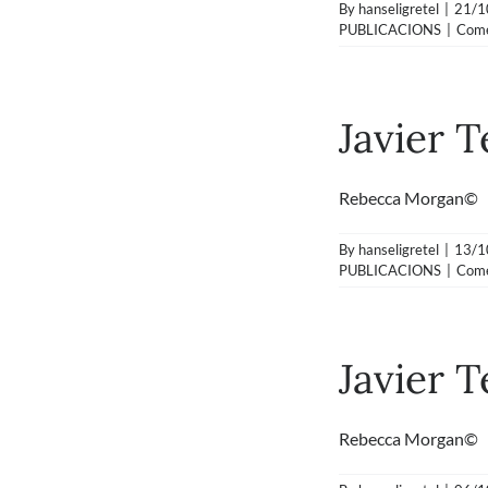
By
hanseligretel
|
21/1
PUBLICACIONS
|
Come
Javier T
Rebecca Morgan© Des
By
hanseligretel
|
13/1
PUBLICACIONS
|
Come
Javier 
Rebecca Morgan© He