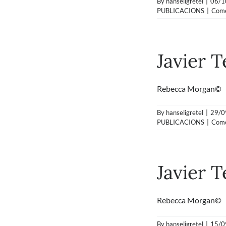
By
hanseligretel
|
06/1
PUBLICACIONS
|
Come
Javier T
Rebecca Morgan© En 
By
hanseligretel
|
29/0
PUBLICACIONS
|
Come
Javier T
Rebecca Morgan© » S
By
hanseligretel
|
15/0