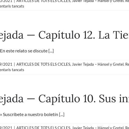
0/2021
|
ARTICLES DE TOTS ELS CICLES
,
Javier Tejada – Hänsel y Gretel. R
a
ntaris tancats
Javier
Tejada
—
Capítulo
ejada — Capítulo 12. La Tie
13.
Los
parámetros
de
este relato se discute [...]
nuestra
vida
9/2021
|
ARTICLES DE TOTS ELS CICLES
,
Javier Tejada – Hänsel y Gretel. R
a
ntaris tancats
Javier
Tejada
—
Capítulo
ejada — Capítulo 10. Sus i
12.
La
Tierra
refrigerada
uscríbete a nuestro boletín [...]
9/2021
|
ARTICLES DE TOTS ELS CICLES
,
Javier Tejada – Hänsel y Gretel. R