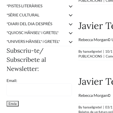
PUBLICACIONS
|
Come
*
PISTES LITERÀRIES
*
SÈRIE CULTURAL
Javier T
*
DIARI DEL DIA DESPRÉS
*
QUIOSC HÄNSEL* i GRETEL*
Rebecca Morgan© Un
*
UNIVERS HÄNSEL* i GRETEL*
Subscriu-te/
By
hanseligretel
|
10/1
PUBLICACIONS
|
Come
Subscríbete al
Newsletter:
Javier 
Email:
Rebecca Morgan© La 
By
hanseligretel
|
03/1
Relatos de un futuro pr