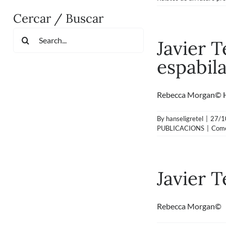
Cercar / Buscar
Search
Javier 
for:
espabil
Rebecca Morgan© Hoy
By
hanseligretel
|
27/1
PUBLICACIONS
|
Come
Javier T
Rebecca Morgan© Es