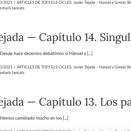
0/2021
|
ARTICLES DE TOTS ELS CICLES
,
Javier Tejada – Hänsel y Gretel. R
a
ntaris tancats
Javier
Tejada
—
Capítulo
ejada — Capítulo 14. Singu
15.
Sobre
robots
y
de hace decenios debatimos si Hänsel y [...]
cíborgs
0/2021
|
ARTICLES DE TOTS ELS CICLES
,
Javier Tejada – Hänsel y Gretel. R
a
ntaris tancats
Javier
Tejada
—
Capítulo
Tejada — Capítulo 13. Los 
14.
Singularidad
y
responsabilidad
mos cambiado mucho en los [...]