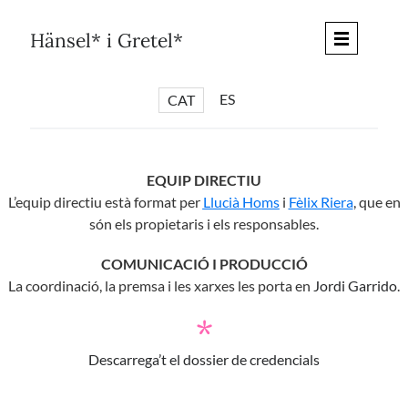
Skip
to
Hänsel* i Gretel*
content
ES
CAT
*
ARTICLES
*
CICLES
EQUIP DIRECTIU
L’equip directiu està format per
Llucià Homs
i
Fèlix Riera
, que en
*
DIÀLEGS BARCELONA
són els propietaris i els responsables.
*
DEBATS DE CIUTAT
COMUNICACIÓ I PRODUCCIÓ
*
PISTES LITERÀRIES
La coordinació, la premsa i les xarxes les porta en
Jordi Garrido
.
*
SÈRIE CULTURAL
*
*
DIARI DEL DIA DESPRÉS
Descarrega’t el
dossier de credencials
*
QUIOSC HÄNSEL* i GRETEL*
*
UNIVERS HÄNSEL* i GRETEL*