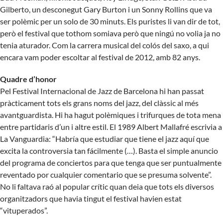
Gilberto, un desconegut Gary Burton i un Sonny Rollins que va
ser polèmic per un solo de 30 minuts. Els puristes li van dir de tot,
però el festival que tothom somiava però que ningú no volia ja no
tenia aturador. Com la carrera musical del colós del saxo, a qui
encara vam poder escoltar al festival de 2012, amb 82 anys.
Quadre d’honor
Pel Festival Internacional de Jazz de Barcelona hi han passat
pràcticament tots els grans noms del jazz, del clàssic al més
avantguardista. Hi ha hagut polèmiques i trifurques de tota mena
entre partidaris d’un i altre estil. El 1989 Albert Mallafré escrivia a
La Vanguardia: “Habría que estudiar que tiene el jazz aquí que
excita la controversia tan fácilmente (…). Basta el simple anuncio
del programa de conciertos para que tenga que ser puntualmente
reventado por cualquier comentario que se presuma solvente”.
No li faltava raó al popular crític quan deia que tots els diversos
organitzadors que havia tingut el festival havien estat
“vituperados”.