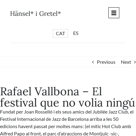
Skip
to
Hänsel* i Gretel*
content
ES
CAT
*
ARTICLES
*
CICLES
Previous
Next
*
DIÀLEGS BARCELONA
*
DEBATS DE CIUTAT
Rafael Vallbona – El
*
PISTES LITERÀRIES
festival que no volia ningú
*
SÈRIE CULTURAL
Fundat per Joan Rosselló i els seus amics del Jubilée Jazz Club, el
*
DIARI DEL DIA DESPRÉS
Festival Internacional de Jazz de Barcelona arriba a les 50
*
QUIOSC HÄNSEL* i GRETEL*
edicions havent passat per moltes mans: (el mític Hot Club amb
Alfred Papo al front, el parc d’atraccions de Montjuïc -sic-,
*
UNIVERS HÄNSEL* i GRETEL*