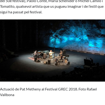
del 50è festival), Paolo Conte, Maria Schenider o Michel Camilo i
Tomatito, qualsevol artista que us pugueu imaginar i de l’estil que
sigui ha passat pel festival.
Actuació de Pat Metheny al Festival GREC 2018. Foto Rafael
Vallbona