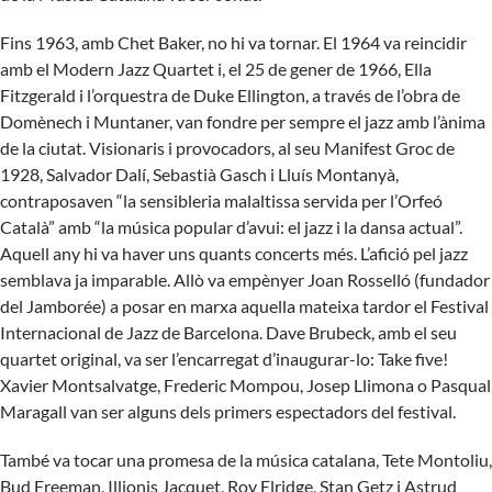
Fins 1963, amb Chet Baker, no hi va tornar. El 1964 va reincidir
amb el Modern Jazz Quartet i, el 25 de gener de 1966, Ella
Fitzgerald i l’orquestra de Duke Ellington, a través de l’obra de
Domènech i Muntaner, van fondre per sempre el jazz amb l’ànima
de la ciutat. Visionaris i provocadors, al seu Manifest Groc de
1928, Salvador Dalí, Sebastià Gasch i Lluís Montanyà,
contraposaven “la sensibleria malaltissa servida per l’Orfeó
Català” amb “la música popular d’avui: el jazz i la dansa actual”.
Aquell any hi va haver uns quants concerts més. L’afició pel jazz
semblava ja imparable. Allò va empènyer Joan Rosselló (fundador
del Jamborée) a posar en marxa aquella mateixa tardor el Festival
Internacional de Jazz de Barcelona. Dave Brubeck, amb el seu
quartet original, va ser l’encarregat d’inaugurar-lo: Take five!
Xavier Montsalvatge, Frederic Mompou, Josep Llimona o Pasqual
Maragall van ser alguns dels primers espectadors del festival.
També va tocar una promesa de la música catalana, Tete Montoliu,
Bud Freeman, Illionis Jacquet, Roy Elridge, Stan Getz i Astrud