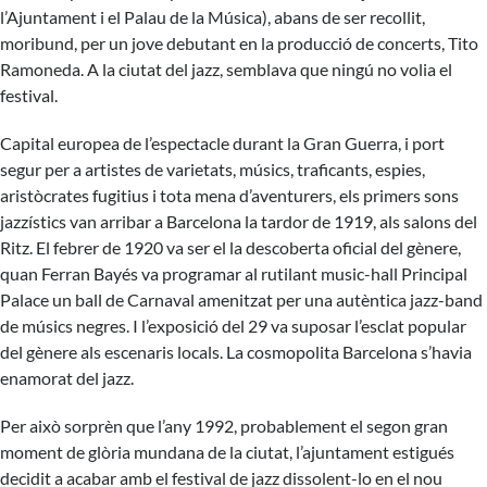
l’Ajuntament i el Palau de la Música), abans de ser recollit,
moribund, per un jove debutant en la producció de concerts, Tito
Ramoneda. A la ciutat del jazz, semblava que ningú no volia el
festival.
Capital europea de l’espectacle durant la Gran Guerra, i port
segur per a artistes de varietats, músics, traficants, espies,
aristòcrates fugitius i tota mena d’aventurers, els primers sons
jazzístics van arribar a Barcelona la tardor de 1919, als salons del
Ritz. El febrer de 1920 va ser el la descoberta oficial del gènere,
quan Ferran Bayés va programar al rutilant music-hall Principal
Palace un ball de Carnaval amenitzat per una autèntica jazz-band
de músics negres. I l’exposició del 29 va suposar l’esclat popular
del gènere als escenaris locals. La cosmopolita Barcelona s’havia
enamorat del jazz.
Per això sorprèn que l’any 1992, probablement el segon gran
moment de glòria mundana de la ciutat, l’ajuntament estigués
decidit a acabar amb el festival de jazz dissolent-lo en el nou