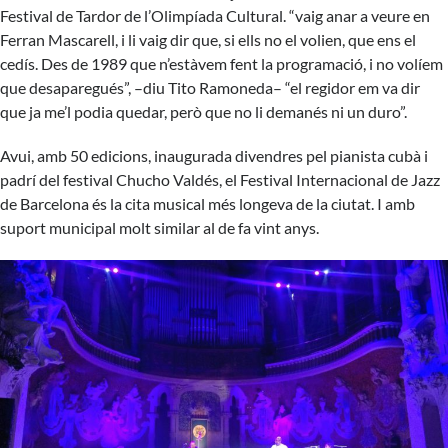
Festival de Tardor de l’Olimpíada Cultural. “vaig anar a veure en
Ferran Mascarell, i li vaig dir que, si ells no el volien, que ens el
cedís. Des de 1989 que n’estàvem fent la programació, i no volíem
que desaparegués”, –diu Tito Ramoneda– “el regidor em va dir
que ja me’l podia quedar, però que no li demanés ni un duro”.
Avui, amb 50 edicions, inaugurada divendres pel pianista cubà i
padrí del festival Chucho Valdés, el
Festival Internacional de Jazz
de Barcelona
és la cita musical més longeva de la ciutat. I amb
suport municipal molt similar al de fa vint anys.