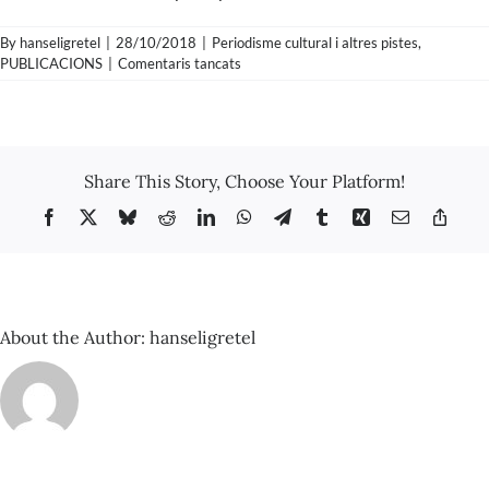
By
hanseligretel
|
28/10/2018
|
Periodisme cultural i altres pistes
,
a
PUBLICACIONS
|
Comentaris tancats
Rafael
Vallbona
–
El
festival
Share This Story, Choose Your Platform!
que
no
Facebook
X
Bluesky
Reddit
LinkedIn
WhatsApp
Telegram
Tumblr
Xing
Email
Copy
volia
Link
ningú
About the Author:
hanseligretel