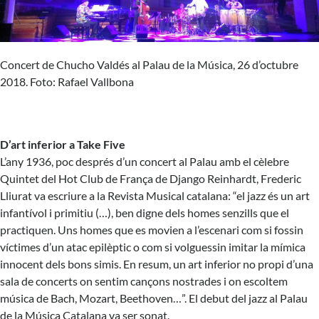
Concert de Chucho Valdés al Palau de la Música, 26 d’octubre
2018. Foto: Rafael Vallbona
D’art inferior a Take Five
L’any 1936, poc després d’un concert al Palau amb el cèlebre
Quintet del Hot Club de França de Django Reinhardt, Frederic
Lliurat va escriure a la Revista Musical catalana: “el jazz és un art
infantívol i primitiu (…), ben digne dels homes senzills que el
practiquen. Uns homes que es movien a l’escenari com si fossin
víctimes d’un atac epilèptic o com si volguessin imitar la mímica
innocent dels bons simis. En resum, un art inferior no propi d’una
sala de concerts on sentim cançons nostrades i on escoltem
música de Bach, Mozart, Beethoven…”. El debut del jazz al Palau
de la Música Catalana va ser sonat.