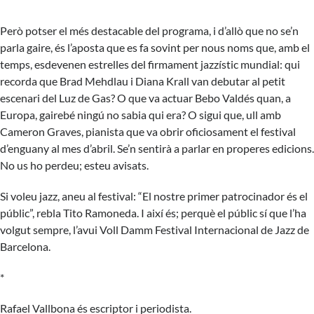
Però potser el més destacable del programa, i d’allò que no se’n
parla gaire, és l’aposta que es fa sovint per nous noms que, amb el
temps, esdevenen estrelles del firmament jazzístic mundial: qui
recorda que Brad Mehdlau i Diana Krall van debutar al petit
escenari del Luz de Gas? O que va actuar Bebo Valdés quan, a
Europa, gairebé ningú no sabia qui era? O sigui que, ull amb
Cameron Graves, pianista que va obrir oficiosament el festival
d’enguany al mes d’abril. Se’n sentirà a parlar en properes edicions.
No us ho perdeu; esteu avisats.
Si voleu jazz, aneu al festival: “El nostre primer patrocinador és el
públic”, rebla Tito Ramoneda. I així és; perquè el públic sí que l’ha
volgut sempre, l’avui Voll Damm Festival Internacional de Jazz de
Barcelona.
*
Rafael Vallbona és escriptor i periodista.