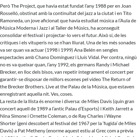
Però
The Project
, que havia estat fundat l’any 1988 per en Joan
Rosselló, obstinat amb la continuïtat del jazz a la ciutat i en Tito
Ramoneda, un jove aficionat que havia estudiat música a l’Aula de
Música Moderna i Jazz i al Taller de Músics, ha aconseguit
consolidar el festival i projectar-lo vers el futur. Això sí, de les
crítiques i els vituperis no se n’han lliurat. Una de les més sonades
va ser quan va actuar (1998 i 1999) Ana Belén en sengles
espectacles amb Chano Domínguez i Lluís Vidal. Per contra, ningú
no es va queixar quan, l’any 1992, els germans Randy i Michael
Brecker, en lloc dels bisos, van repetir íntegrament el concert per
garantir-se disposar de millors escenes pel vídeo The Return of
the Brecker Brothers. Live at the Palau de la Música, que estaven
enregistrant aquella nit. Ves, coses.
La resta de la llista és enorme i diversa: de Miles Davis (quin gran
concert aquell de 1989 a l’antic Palau d’Esports) i Keith Jarrett a
Nina Simone i Ornette Coleman, o de Ray Charles i Wayne
Shorter (geni descobert al festival del 1967 per la ‘fugida’ de Miles
Davis) a Pat Metheny (enorme aquest estiu al Grec com a prèvia