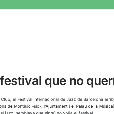
 festival que no quer
 Club, el Festival Internacional de Jazz de Barcelona arri
ons de Montjuïc -sic-, l’Ajuntament i el Palau de la Música
l jazz, semblava que ningú no volia el festival.