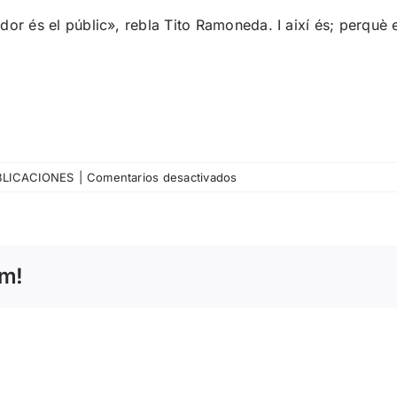
ador és el públic», rebla Tito Ramoneda. I així és; perquè 
en
BLICACIONES
|
Comentarios desactivados
Rafael
Vallbona
–
El
rm!
festival
que
no
quería
nadie