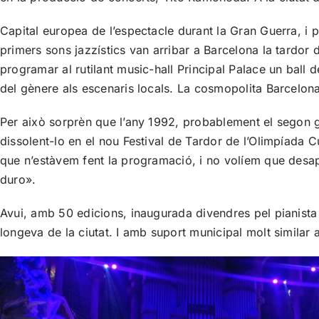
Capital europea de l’espectacle durant la Gran Guerra, i po
primers sons jazzístics van arribar a Barcelona la tardor 
programar al rutilant music-hall Principal Palace un ball 
del gènere als escenaris locals. La cosmopolita Barcelona
Per això sorprèn que l’any 1992, probablement el segon g
dissolent-lo en el nou Festival de Tardor de l’Olimpíada Cu
que n’estàvem fent la programació, i no volíem que desa
duro».
Avui, amb 50 edicions, inaugurada divendres pel pianista 
longeva de la ciutat. I amb suport municipal molt similar a