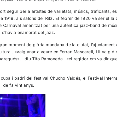
rt segur per a artistes de varietats, músics, traficants, es
de 1919, als salons del Ritz. El febrer de 1920 va ser el l
de Carnaval amenitzat per una autèntica jazz-band de músic
 s’havia enamorat del jazz.
ran moment de glòria mundana de la ciutat, l’ajuntament e
ltural. «vaig anar a veure en Ferran Mascarell, i li vaig di
paregués», –diu Tito Ramoneda– «el regidor em va dir que
cubà i padrí del festival Chucho Valdés, el
Festival Inter
l de fa vint anys.