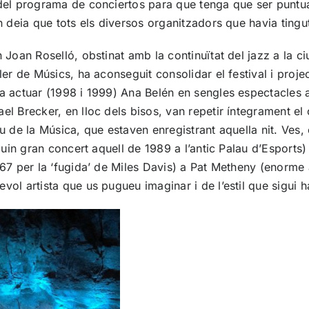
o del programa de conciertos para que tenga que ser punt
n deia que tots els diversos organitzadors que havia tingut
n Joan Roselló, obstinat amb la continuïtat del jazz a la c
r de Músics, ha aconseguit consolidar el festival i projectar
va actuar (1998 i 1999) Ana Belén en sengles espectacles
el Brecker, en lloc dels bisos, van repetir íntegrament el
u de la Música, que estaven enregistrant aquella nit. Ves,
(quin gran concert aquell de 1989 a l’antic Palau d’Esports
967 per la ‘fugida’ de Miles Davis) a Pat Metheny (enorme 
ol artista que us pugueu imaginar i de l’estil que sigui ha