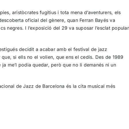
pies, aristòcrates fugitius i tota mena d’aventurers, els
a descoberta oficial del gènere, quan Ferran Bayés va
s negres. I l’exposició del 29 va suposar l’esclat popular
stigués decidit a acabar amb el festival de jazz
r que, si ells no el volien, que ens el cedís. Des de 1989
 ja me’l podia quedar, però que no li demanés ni un
nacional de Jazz de Barcelona
és la cita musical més