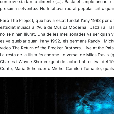
controversia tan fácilmente (…). Basta el simple anunci
presuma solvente». No li faltava raó al popular crític qua
Però
The Project
, que havia estat fundat l’any 1988 per e
estudiat música a l’Aula de Música Moderna i Jazz i al Talle
no se n’han lliurat. Una de les més sonades va ser quan 
es va queixar quan, l’any 1992, els germans Randy i Micha
vídeo The Return of the Brecker Brothers. Live at the Pala
La resta de la llista és enorme i diversa: de Miles Davis 
Charles i Wayne Shorter (geni descobert al festival del 1
Conte, Maria Schenider o Michel Camilo i Tomatito, qualsev