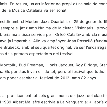
simis. En resum, un art inferior no propi d’una sala de c
 de la Música Catalana va ser sonat.
ncidir amb el Modern Jazz Quartet i, el 25 de gener de 196
empre el jazz amb l’ànima de la ciutat. Visionaris i prov
eria malaltissa servida per l’Orfeó Català» amb «la música
blava ja imparable. Allò va empènyer Joan Rosselló (fund
e Brubeck, amb el seu quartet original, va ser l’encarrega
 dels primers espectadors del festival.
ontoliu, Bud Freeman, Illionis Jacquet, Roy Elridge, Stan
 Els puristes li van dir de tot, però el festival que toth
vam poder escoltar al festival de 2012, amb 82 anys.
ssat pràcticament tots els grans noms del jazz, del clàssi
. El 1989 Albert Mallafré escrivia a La Vanguardia: «Habría 