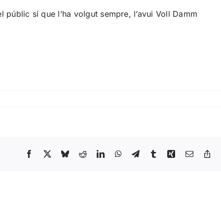
el públic sí que l’ha volgut sempre, l’avui Voll Damm
Facebook
X
Bluesky
Reddit
LinkedIn
WhatsApp
Telegram
Tumblr
Xing
Email
Co
Li