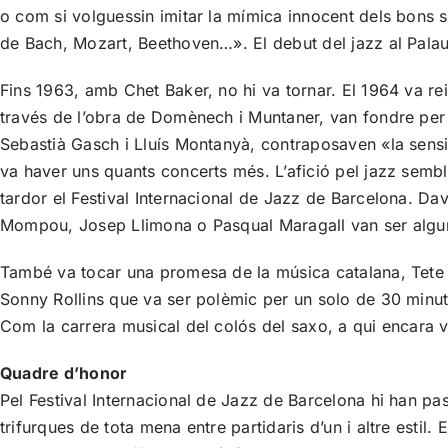
o com si volguessin imitar la mímica innocent dels bons 
de Bach, Mozart, Beethoven…». El debut del jazz al Palau
Fins 1963, amb Chet Baker, no hi va tornar. El 1964 va rei
través de l’obra de Domènech i Muntaner, van fondre per s
Sebastià Gasch i Lluís Montanyà, contraposaven «la sensibl
va haver uns quants concerts més. L’afició pel jazz sem
tardor el Festival Internacional de Jazz de Barcelona. Dav
Mompou, Josep Llimona o Pasqual Maragall van ser alguns
També va tocar una promesa de la música catalana, Tete M
Sonny Rollins que va ser polèmic per un solo de 30 minuts.
Com la carrera musical del colós del saxo, a qui encara 
Quadre d’honor
Pel Festival Internacional de Jazz de Barcelona hi han pa
trifurques de tota mena entre partidaris d’un i altre estil