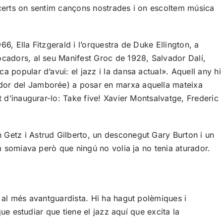
oncerts on sentim cançons nostrades i on escoltem música
6, Ella Fitzgerald i l’orquestra de Duke Ellington, a
ocadors, al seu Manifest Groc de 1928, Salvador Dalí,
 popular d’avui: el jazz i la dansa actual». Aquell any hi
ador del Jamborée) a posar en marxa aquella mateixa
t d’inaugurar-lo: Take five! Xavier Montsalvatge, Frederic
 Getz i Astrud Gilberto, un desconegut Gary Burton i un
om somiava però que ningú no volia ja no tenia aturador.
c al més avantguardista. Hi ha hagut polèmiques i
que estudiar que tiene el jazz aquí que excita la