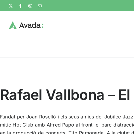
Skip
X
Facebook
Instagram
Email
to
content
Rafael Vallbona – El
Fundat per Joan Roselló i els seus amics del Jubilée Jazz
mític Hot Club amb Alfred Papo al front, el parc d’atracci
en la producció de concerts, Tito Ramoneda. A la ciutat de