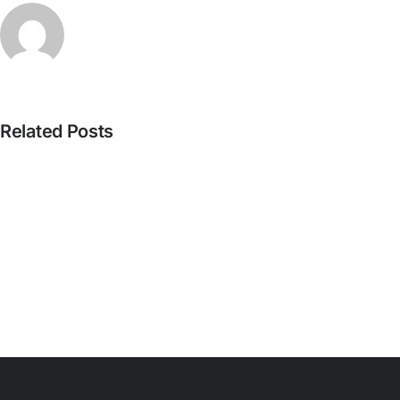
Related Posts
Pista
nº424_Bertrand
Misonne
–
Mona
l’IA