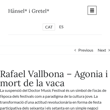
Skip
to
Hänsel* i Gretel*
content
ES
CAT
*
ARTICLES
*
CICLES
Previous
Next
*
DIÀLEGS BARCELONA
*
DEBATS DE CIUTAT
Rafael Vallbona – Agonia i
*
PISTES LITERÀRIES
mort de la vaca
*
SÈRIE CULTURAL
La suspensió del
Doctor Music Festival
és un símbol de l’ocàs de
*
DIARI DEL DIA DESPRÉS
l’època dels festivals com a paradigma de la cultura jove. La
*
QUIOSC HÄNSEL* i GRETEL*
transformació d’una actitud revolucionària en forma de festa
participativa dels seixanta i els setanta en un simple negoci
*
UNIVERS HÄNSEL* i GRETEL*