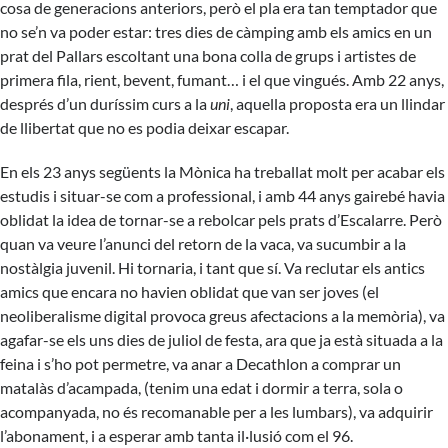
cosa de generacions anteriors, però el pla era tan temptador que
no se’n va poder estar: tres dies de càmping amb els amics en un
prat del Pallars escoltant una bona colla de grups i artistes de
primera fila, rient, bevent, fumant… i el que vingués. Amb 22 anys,
després d’un duríssim curs a la
uni
, aquella proposta era un llindar
de llibertat que no es podia deixar escapar.
En els 23 anys següents la Mònica ha treballat molt per acabar els
estudis i situar-se com a professional, i amb 44 anys gairebé havia
oblidat la idea de tornar-se a rebolcar pels prats d’Escalarre. Però
quan va veure l’anunci del retorn de la vaca, va sucumbir a la
nostàlgia juvenil. Hi tornaria, i tant que sí. Va reclutar els antics
amics que encara no havien oblidat que van ser joves (el
neoliberalisme digital provoca greus afectacions a la memòria), va
agafar-se els uns dies de juliol de festa, ara que ja està situada a la
feina i s’ho pot permetre, va anar a Decathlon a comprar un
matalàs d’acampada, (tenim una edat i dormir a terra, sola o
acompanyada, no és recomanable per a les lumbars), va adquirir
l’abonament, i a esperar amb tanta il·lusió com el 96.