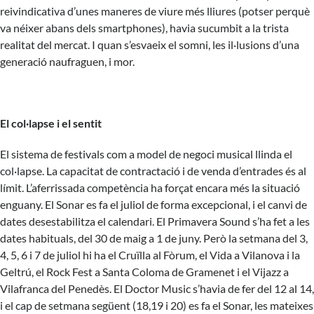
reivindicativa d’unes maneres de viure més lliures (potser perquè
va néixer abans dels smartphones), havia sucumbit a la trista
realitat del mercat. I quan s’esvaeix el somni, les il·lusions d’una
generació naufraguen, i mor.
El col·lapse i el sentit
El sistema de festivals com a model de negoci musical llinda el
col·lapse. La capacitat de contractació i de venda d’entrades és al
límit. L’aferrissada competència ha forçat encara més la situació
enguany. El Sonar es fa el juliol de forma excepcional, i el canvi de
dates desestabilitza el calendari. El Primavera Sound s’ha fet a les
dates habituals, del 30 de maig a 1 de juny. Però la setmana del 3,
4, 5, 6 i 7 de juliol hi ha el Cruïlla al Fòrum, el Vida a Vilanova i la
Geltrú, el Rock Fest a Santa Coloma de Gramenet i el Vijazz a
Vilafranca del Penedès. El Doctor Music s’havia de fer del 12 al 14,
i el cap de setmana següent (18,19 i 20) es fa el Sonar, les mateixes