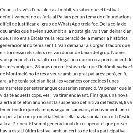
Quan, a través d’una alerta al mòbil, va saber que el festival
definitivament no es faria al Pallars per un tema de d’inundacions
difícil de justificar, el grup de WhatsApp treia foc. De la colla de
deu amics que havien sucumbit a la nostàlgia, vuit van deixar clar
que, si no era a Escalarre, la recuperació de la memòria històrica
generacional no tenia sentit. Van demanar als organitzadors que
els tornessin els calers i es van donar de baixa del grup. Només
van quedar ella i una altra col·lega; una que no era precisament de
les més amigues, 23 anys enrere. Estava clar que l’indòmit
paddock
de Montmeló no té res a veure amb un prat pallarès; però, en fi,
ara ja ho tenia tot planificat, les vacances concedides i unes
samarretes per estrenar que causarien sensació. Va pensar que la
vida té aquests cops, ves, i va tirar endavant. Fins que, una nova
alerta al telèfon anunciant la suspensió definitiva del festival, li va
fer entendre que els temps seguien canviant, efectivament, però
no per a bé com prometia Dylan i ella havia somiat una nit d’estiu
allà al Pirineu. El somni generacional de recuperar el que potser
havia estat l’últim festival amb un cert to de festa participativa i