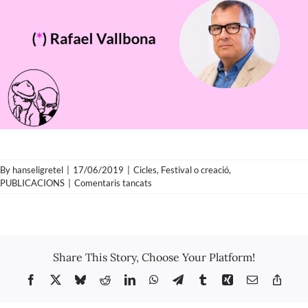
By
hanseligretel
|
17/06/2019
|
Cicles
,
Festival o creació
,
a
PUBLICACIONS
|
Comentaris tancats
Rafael
Vallbona
–
Agonia
i
Share This Story, Choose Your Platform!
mort
de
Facebook
X
Bluesky
Reddit
LinkedIn
WhatsApp
Telegram
Tumblr
Xing
Email
Copy
la
Link
vaca