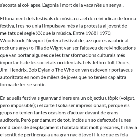
s’acosta al col·lapse. L’agonia i mort de la vaca n’és un senyal.
El fonament dels festivals de música era el de reivindicar de forma
festiva, i res no unia i impulsava més a la protesta al jovent de
meitats del segle XX que la música. Entre 1968 i 1970,
Woodstock, Newport (veterà festival de jazz que es va obrir al
rock uns anys) o l’illa de Wight van ser l’altaveu de reivindicacions
que van portar algunes de les transformacions culturals més
importants de les societats occidentals. I els Jethro Tull, Doors,
Jimi Hendrix, Bob Dylan o The Who en van esdevenir portaveus
autoritzats en nom de milers de joves que no tenien cap altra
forma de fer-se sentir.
En aquells festivals guanyar diners era un objectiu utòpic (volgut,
però impossible); i el cartell solia ser impressionant, perquè els
grups no tenien tantes ocasions d’actuar davant de grans
auditoris. Però per damunt de tot, inclòs un so defectuós i unes
condicions de desplaçament i habitabilitat molt precàries, hi havia
el sentit de pertinença a una gran nació jove i lliure que es feia