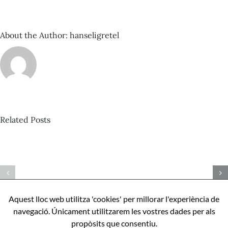
About the Author:
hanseligretel
Related Posts
David
Castillo
Pista
–
nº424_Bertrand
Com
Misonne
ser
–
perfecte,
Aquest lloc web utilitza 'cookies' per millorar l'experiència de
Mona
apunts
navegació. Únicament utilitzarem les vostres dades per als
l’IA
sobre
propòsits que consentiu.
Aníbal