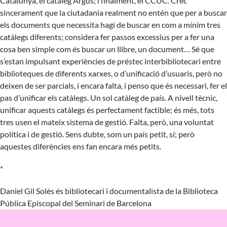
Catalunya, el catàleg Argus; i finalment, el CCUC. Crec
sincerament que la ciutadania realment no entén que per a buscar
els documents que necessita hagi de buscar en com a mínim tres
catàlegs diferents; considera fer passos excessius per a fer una
cosa ben simple com és buscar un llibre, un document… Sé que
s’estan impulsant experiències de préstec interbibliotecari entre
biblioteques de diferents xarxes, o d’unificació d’usuaris, però no
deixen de ser parcials, i encara falta, i penso que és necessari, fer el
pas d’unificar els catàlegs. Un sol catàleg de país. A nivell tècnic,
unificar aquests catàlegs és perfectament factible; és més, tots
tres usen el mateix sistema de gestió. Falta, però, una voluntat
política i de gestió. Sens dubte, som un país petit, sí; però
aquestes diferències ens fan encara més petits.
*
Daniel Gil Solés és bibliotecari i documentalista de la Biblioteca
Pública Episcopal del Seminari de Barcelona