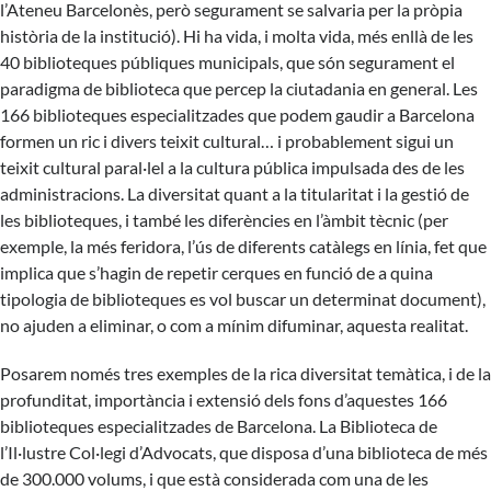
l’Ateneu Barcelonès, però segurament se salvaria per la pròpia
història de la institució). Hi ha vida, i molta vida, més enllà de les
40 biblioteques públiques municipals, que són segurament el
paradigma de biblioteca que percep la ciutadania en general. Les
166 biblioteques especialitzades que podem gaudir a Barcelona
formen un ric i divers teixit cultural… i probablement sigui un
teixit cultural paral·lel a la cultura pública impulsada des de les
administracions. La diversitat quant a la titularitat i la gestió de
les biblioteques, i també les diferències en l’àmbit tècnic (per
exemple, la més feridora, l’ús de diferents catàlegs en línia, fet que
implica que s’hagin de repetir cerques en funció de a quina
tipologia de biblioteques es vol buscar un determinat document),
no ajuden a eliminar, o com a mínim difuminar, aquesta realitat.
Posarem només tres exemples de la rica diversitat temàtica, i de la
profunditat, importància i extensió dels fons d’aquestes 166
biblioteques especialitzades de Barcelona. La Biblioteca de
l’Il·lustre Col·legi d’Advocats, que disposa d’una biblioteca de més
de 300.000 volums, i que està considerada com una de les