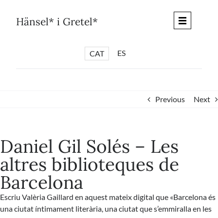
Skip
to
Hänsel* i Gretel*
content
ES
CAT
*
ARTICLES
*
CICLES
Previous
Next
*
DIÀLEGS BARCELONA
*
DEBATS DE CIUTAT
Daniel Gil Solés – Les
*
PISTES LITERÀRIES
altres biblioteques de
*
SÈRIE CULTURAL
Barcelona
*
DIARI DEL DIA DESPRÉS
*
QUIOSC HÄNSEL* i GRETEL*
Escriu
Valèria Gaillard
en aquest mateix digital que «Barcelona és
una ciutat íntimament literària, una ciutat que s’emmiralla en les
*
UNIVERS HÄNSEL* i GRETEL*