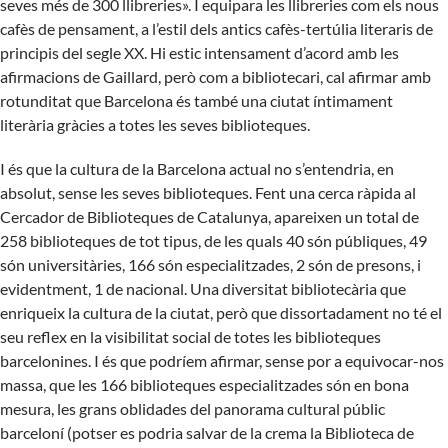
seves més de 300 llibreries». I equipara les llibreries com els nous
cafès de pensament, a l’estil dels antics cafès-tertúlia literaris de
principis del segle XX. Hi estic intensament d’acord amb les
afirmacions de Gaillard, però com a bibliotecari, cal afirmar amb
rotunditat que Barcelona és també una ciutat íntimament
literària gràcies a totes les seves biblioteques.
I és que la cultura de la Barcelona actual no s’entendria, en
absolut, sense les seves biblioteques. Fent una cerca ràpida al
Cercador de Biblioteques de Catalunya, apareixen un total de
258 biblioteques de tot tipus, de les quals 40 són públiques, 49
són universitàries, 166 són especialitzades, 2 són de presons, i
evidentment, 1 de nacional. Una diversitat bibliotecària que
enriqueix la cultura de la ciutat, però que dissortadament no té el
seu reflex en la visibilitat social de totes les biblioteques
barcelonines. I és que podríem afirmar, sense por a equivocar-nos
massa, que les 166 biblioteques especialitzades són en bona
mesura, les grans oblidades del panorama cultural públic
barceloní (potser es podria salvar de la crema la Biblioteca de