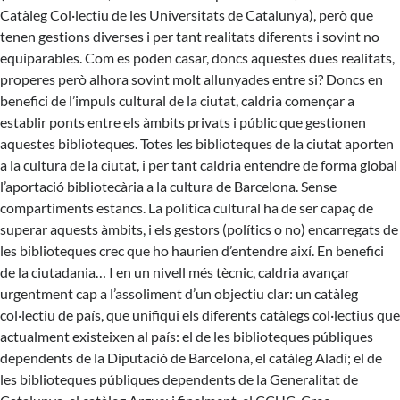
Catàleg Col·lectiu de les Universitats de Catalunya), però que
tenen gestions diverses i per tant realitats diferents i sovint no
equiparables. Com es poden casar, doncs aquestes dues realitats,
properes però alhora sovint molt allunyades entre si? Doncs en
benefici de l’impuls cultural de la ciutat, caldria començar a
establir ponts entre els àmbits privats i públic que gestionen
aquestes biblioteques. Totes les biblioteques de la ciutat aporten
a la cultura de la ciutat, i per tant caldria entendre de forma global
l’aportació bibliotecària a la cultura de Barcelona. Sense
compartiments estancs. La política cultural ha de ser capaç de
superar aquests àmbits, i els gestors (polítics o no) encarregats de
les biblioteques crec que ho haurien d’entendre així. En benefici
de la ciutadania… I en un nivell més tècnic, caldria avançar
urgentment cap a l’assoliment d’un objectiu clar: un catàleg
col·lectiu de país, que unifiqui els diferents catàlegs col·lectius que
actualment existeixen al país: el de les biblioteques públiques
dependents de la Diputació de Barcelona, el catàleg Aladí; el de
les biblioteques públiques dependents de la Generalitat de