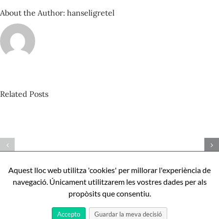
About the Author:
hanseligretel
Related Posts
David
Castillo
Pista
–
nº424_Bertrand
Com
Misonne
ser
–
perfecte,
Aquest lloc web utilitza 'cookies' per millorar l'experiència de
Mona
apunts
navegació. Únicament utilitzarem les vostres dades per als
l’IA
sobre
propòsits que consentiu.
Aníbal
Cristobo
Accepto
Guardar la meva decisió