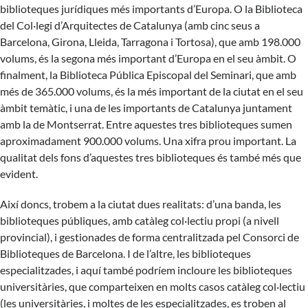
biblioteques jurídiques més importants d’Europa. O la Biblioteca
del Col·legi d’Arquitectes de Catalunya (amb cinc seus a
Barcelona, Girona, Lleida, Tarragona i Tortosa), que amb 198.000
volums, és la segona més important d’Europa en el seu àmbit. O
finalment, la Biblioteca Pública Episcopal del Seminari, que amb
més de 365.000 volums, és la més important de la ciutat en el seu
àmbit temàtic, i una de les importants de Catalunya juntament
amb la de Montserrat. Entre aquestes tres biblioteques sumen
aproximadament 900.000 volums. Una xifra prou important. La
qualitat dels fons d’aquestes tres biblioteques és també més que
evident.
Així doncs, trobem a la ciutat dues realitats: d’una banda, les
biblioteques públiques, amb catàleg col·lectiu propi (a nivell
provincial), i gestionades de forma centralitzada pel Consorci de
Biblioteques de Barcelona. I de l’altre, les biblioteques
especialitzades, i aquí també podríem incloure les biblioteques
universitàries, que comparteixen en molts casos catàleg col·lectiu
(les universitàries, i moltes de les especialitzades, es troben al