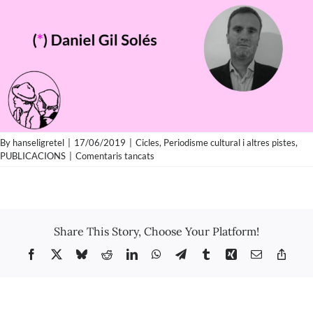
By
hanseligretel
|
17/06/2019
|
Cicles
,
Periodisme cultural i altres pistes
,
a
PUBLICACIONS
|
Comentaris tancats
Daniel
Gil
Solés
–
Les
Share This Story, Choose Your Platform!
altres
biblioteques
Facebook
X
Bluesky
Reddit
LinkedIn
WhatsApp
Telegram
Tumblr
Xing
Email
Copy
de
Link
Barcelona