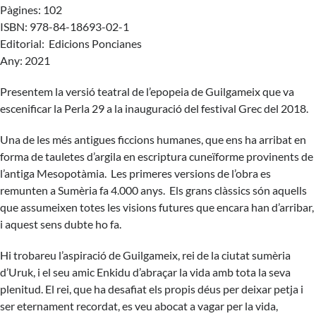
Pàgines: 102
ISBN: 978-84-18693-02-1
Editorial: Edicions Poncianes
Any: 2021
Presentem la versió teatral de l’epopeia de Guilgameix que va
escenificar la Perla 29 a la inauguració del festival Grec del 2018.
Una de les més antigues ficcions humanes, que ens ha arribat en
forma de tauletes d’argila en escriptura cuneïforme provinents de
l’antiga Mesopotàmia. Les primeres versions de l’obra es
remunten a Sumèria fa 4.000 anys. Els grans clàssics són aquells
que assumeixen totes les visions futures que encara han d’arribar,
i aquest sens dubte ho fa.
Hi trobareu l’aspiració de Guilgameix, rei de la ciutat sumèria
d’Uruk, i el seu amic Enkidu d’abraçar la vida amb tota la seva
plenitud. El rei, que ha desafiat els propis déus per deixar petja i
ser eternament recordat, es veu abocat a vagar per la vida,