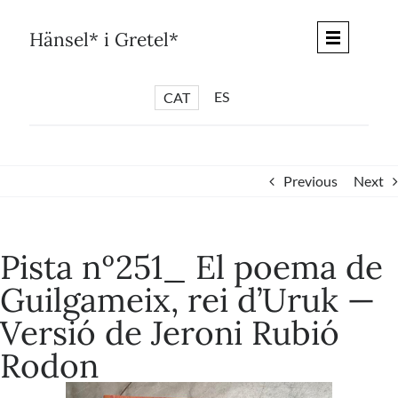
Skip
to
Hänsel* i Gretel*
content
ES
CAT
*
ARTICLES
*
CICLES
Previous
Next
*
DIÀLEGS BARCELONA
*
DEBATS DE CIUTAT
Pista nº251_ El poema de
*
PISTES LITERÀRIES
Guilgameix, rei d’Uruk —
*
SÈRIE CULTURAL
Versió de Jeroni Rubió
*
DIARI DEL DIA DESPRÉS
Rodon
*
QUIOSC HÄNSEL* i GRETEL*
*
UNIVERS HÄNSEL* i GRETEL*