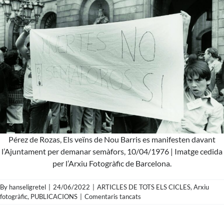
Pérez de Rozas, Els veïns de Nou Barris es manifesten davant
l’Ajuntament per demanar semàfors, 10/04/1976 | Imatge cedida
per l’Arxiu Fotogràfic de Barcelona.
By
hanseligretel
|
24/06/2022
|
ARTICLES DE TOTS ELS CICLES
,
Arxiu
a
fotogràfic
,
PUBLICACIONS
|
Comentaris tancats
Pérez
de