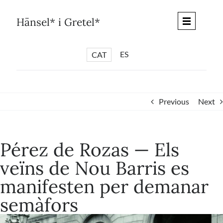
Skip
to
Hänsel* i Gretel*
content
ES
CAT
*
ARTICLES
*
CICLES
Previous
Next
*
DIÀLEGS BARCELONA
*
DEBATS DE CIUTAT
Pérez de Rozas — Els
*
PISTES LITERÀRIES
veïns de Nou Barris es
*
SÈRIE CULTURAL
manifesten per demanar
*
DIARI DEL DIA DESPRÉS
semàfors
*
QUIOSC HÄNSEL* i GRETEL*
*
UNIVERS HÄNSEL* i GRETEL*