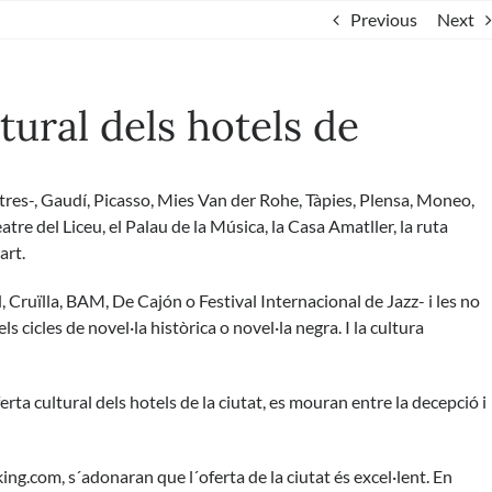
Previous
Next
tural dels hotels de
ltres-, Gaudí, Picasso, Mies Van der Rohe, Tàpies, Plensa, Moneo,
re del Liceu, el Palau de la Música, la Casa Amatller, la ruta
art.
 Cruïlla, BAM, De Cajón o Festival Internacional de Jazz- i les no
s cicles de novel·la històrica o novel·la negra. I la cultura
erta cultural dels hotels de la ciutat, es mouran entre la decepció i
ng.com, s´adonaran que l´oferta de la ciutat és excel·lent. En