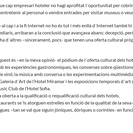
ue cap empresari hoteler no hagi aprofitat l´oportunitat per cobrir 
´entretenir al personal o vendre entrades per visitar museus o veu
al cap i a la fi Internet no ho és tot i més enllà d´Internet també h
diaris, arribaran a la conclusió que avançava abans: decepció, per
ha d´altres –sincerament, pocs- que tenen una oferta cultural prò
quest és –en la meva opinió- el pòdium de l´oferta cultural dels ho
b les experiències gastronòmiques, les converses sobre qüestions e
de vinil, la música amb conversa o les experimentacions multimèdia i
Galeria d´Art de l’
Hotel Miramar
i les exposicions temporals d´ar
sic Club de l’
Hotel Sofia
.
a oberta a la qualificació o requalificació cultural dels hotels.
estaurants se´ls atorguen estrelles en funció de la qualitat de la sev
ues –tan se val que siguin jòniques, dòriques o corínties- en funció