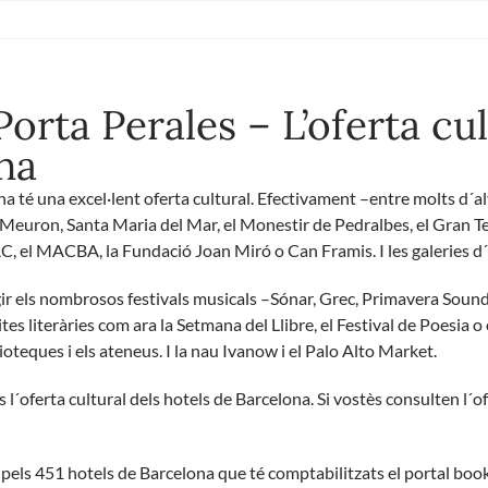
orta Perales – L’oferta cul
na
na té una excel·lent oferta cultural. Efectivament –entre molts d´a
Meuron, Santa Maria del Mar, el Monestir de Pedralbes, el Gran Teat
, el MACBA, la Fundació Joan Miró o Can Framis. I les galeries d´
egir els nombrosos festivals musicals –Sónar, Grec, Primavera Sound,
 literàries com ara la Setmana del Llibre, el Festival de Poesia o el
blioteques i els ateneus. I la nau Ivanow i el Palo Alto Market.
s l´oferta cultural dels hotels de Barcelona. Si vostès consulten l´of
els 451 hotels de Barcelona que té comptabilitzats el portal booki