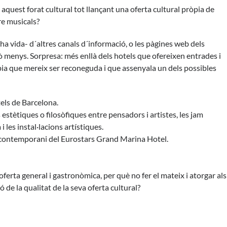
aquest forat cultural tot llançant una oferta cultural pròpia de
re musicals?
i ha vida- d´altres canals d´informació, o les pàgines web dels
ò menys. Sorpresa: més enllà dels hotels que ofereixen entrades i
pia que mereix ser reconeguda i que assenyala un dels possibles
tels de Barcelona.
stètiques o filosòfiques entre pensadors i artistes, les jam
 les instal·lacions artístiques.
t contemporani del Eurostars Grand Marina Hotel.
a oferta general i gastronòmica, per què no fer el mateix i atorgar als
 de la qualitat de la seva oferta cultural?