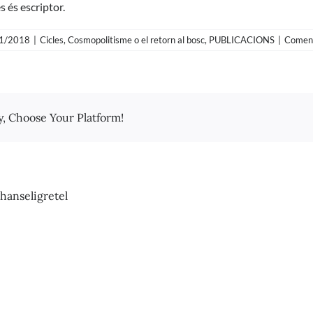
 és escriptor.
1/2018
|
Cicles
,
Cosmopolitisme o el retorn al bosc
,
PUBLICACIONS
|
Coment
y, Choose Your Platform!
hanseligretel