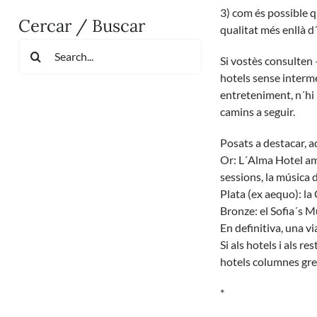
3) com és possible q
Cercar / Buscar
qualitat més enllà d
Search
Si vostès consulten –
for:
hotels sense interme
entreteniment, n´hi 
camins a seguir.
Posats a destacar, a
Or:
L´Alma Hotel
am
sessions, la música 
Plata (ex aequo): la 
Bronze: el Sofia´s Mu
En definitiva, una vi
Si als hotels i als r
hotels columnes greg
*