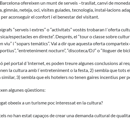
e Barcelona ofereixen un munt de serveis –trasllat, canvi de moneda
a, gimnàs, neteja, oci, visites guiades, tecnologia, instal·lacions ad
 per aconseguir el confort i el benestar del visitant.
epígrafs “serveis i extres” o “activitats” vostès trobaran l´oferta cu
sica/espectacles en directe”. Després, el “tour o classe sobre cultura 
n viu” i “sopars temàtics”. Val a dir que aquesta oferta comparteix 
rtius”, “entreteniment nocturn”, “discoteca/DJ” o “lloguer de bici
 pel portal d´Internet, es poden treure algunes conclusions al re
nen la cultura amb l´entreteniment o la festa, 2) sembla que tots els
similar, 3) sembla que els hotelers no tenen gaires incentius per pos
eixen algunes qüestions:
egat obeeix a un turisme poc interessat en la cultura?
tels no han estat capaços de crear una demanda cultural de qualitat