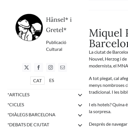
Skip
to
content
Hänsel* i
Gretel*
Miquel P
Barcelo
Publicació
Cultural
La ciutat de Barcelo
Nouvel, Herzog i de 
modernista, el MNAC
A tot plegat, cal af
ES
CAT
menys nombroses cites
tradicional. I les bi
*
ARTICLES
*
CICLES
I els hotels? Quina é
la sorpresa.
*
DIÀLEGS BARCELONA
Després de navegar p
*
DEBATS DE CIUTAT