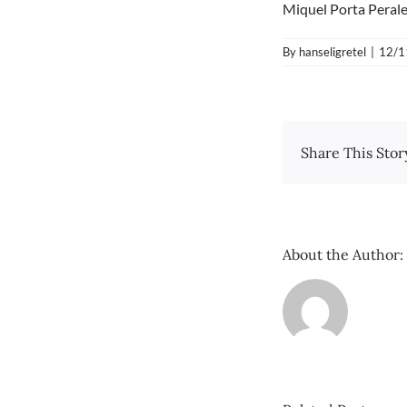
Miquel Porta Perales
By
hanseligretel
|
12/1
Share This Stor
About the Author: