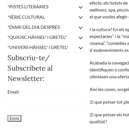
efecte, els hotels d
*
PISTES LITERÀRIES
wellness, spa, piscin
el que vostès afegir-
*
SÈRIE CULTURAL
*
DIARI DEL DIA DESPRÉS
I la cultura? En els 
espectacles” i la “mú
*
QUIOSC HÄNSEL* i GRETEL*
cinema”, “comèdies e
*
UNIVERS HÄNSEL* i GRETEL*
d´esdeveniments espo
Subscriu-te/
Acabada la navegació
Subscríbete al
identifiquen o confo
ofereixen una oferta 
Newsletter:
Així les coses, sorg
Email:
1) que potser tot pl
2) que potser els ho
qualitat?