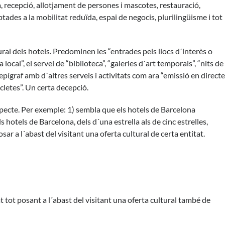
, recepció, allotjament de persones i mascotes, restauració,
aptades a la mobilitat reduïda, espai de negocis, plurilingüisme i tot
ltural dels hotels. Predominen les “entrades pels llocs d´interès o
local”, el servei de “biblioteca”, “galeries d´art temporals”, “nits de
epígraf amb d´altres serveis i activitats com ara “emissió en directe
cletes”. Un certa decepció.
specte. Per exemple: 1) sembla que els hotels de Barcelona
 hotels de Barcelona, dels d´una estrella als de cinc estrelles,
ar a l´abast del visitant una oferta cultural de certa entitat.
 tot posant a l´abast del visitant una oferta cultural també de