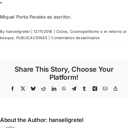
*
Miquel Porta Perales es escritor.
By
hanseligretel
|
12/11/2018
|
Ciclos
,
Cosmopolitismo o el retorno al
en
bosque
,
PUBLICACIONES
|
Comentarios desactivados
Miquel
Porta
Perales
–
Share This Story, Choose Your
L’oferta
cultural
Platform!
dels
hotels
Facebook
X
Bluesky
Reddit
LinkedIn
WhatsApp
Telegram
Tumblr
Xing
Email
Copy
Link
de
Barcelona
About the Author:
hanseligretel