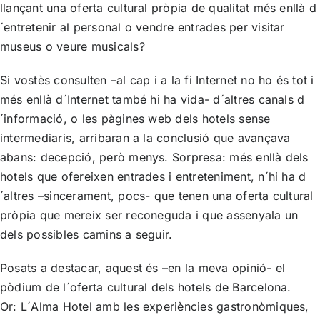
llançant una oferta cultural pròpia de qualitat més enllà d
´entretenir al personal o vendre entrades per visitar
museus o veure musicals?
Si vostès consulten –al cap i a la fi Internet no ho és tot i
més enllà d´Internet també hi ha vida- d´altres canals d
´informació, o les pàgines web dels hotels sense
intermediaris, arribaran a la conclusió que avançava
abans: decepció, però menys. Sorpresa: més enllà dels
hotels que ofereixen entrades i entreteniment, n´hi ha d
´altres –sincerament, pocs- que tenen una oferta cultural
pròpia que mereix ser reconeguda i que assenyala un
dels possibles camins a seguir.
Posats a destacar, aquest és –en la meva opinió- el
pòdium de l´oferta cultural dels hotels de Barcelona.
Or:
L´Alma Hotel
amb les experiències gastronòmiques,