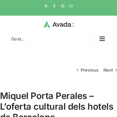
Skip
X
Facebook
Instagram
Email
to
content
Go to...
Previous
Next
Miquel Porta Perales –
L’oferta cultural dels hotels