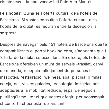
els ateneus. I la nau Ivanow i el Palo Alto Market.
I els hotels? Quina és l´oferta cultural dels hotels de
Barcelona. Si vostès consulten l´oferta cultural dels
hotels de la ciutat, es mouran entre la decepció i la
sorpresa.
Després de navegar pels 451 hotels de Barcelona que té
comptabilitzats el portal booking.com, s´adonaran que l
´oferta de la ciutat és excel·lent. En efecte, els hotels de
Barcelona ofereixen un munt de serveis –trasllat, canvi
de moneda, recepció, allotjament de persones i
mascotes, restauració, wellness, spa, piscina, gimnàs,
neteja, oci, visites guiades, tecnologia, instal·lacions
adaptades a la mobilitat reduïda, espai de negocis,
plurilingüisme i tot el que vostès afegir- per aconseguir
el confort i el benestar del visitant.