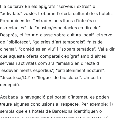
I la cultura? En els epígrafs “serveis i extres” o
“activitats” vostès trobaran l´oferta cultural dels hotels.
Predominen les “entrades pels llocs d´interès o
espectacles” i la “música/espectacles en directe”.
Després, el “tour o classe sobre cultura local”, el servei
de “biblioteca”, “galeries d´art temporals”, “nits de
cinema”, “comèdies en viu” i “sopars temàtics”. Val a dir
que aquesta oferta comparteix epígraf amb d´altres
serveis i activitats com ara “emissió en directe d
´esdeveniments esportius”, “entreteniment nocturn”,
“discoteca/DJ” o “lloguer de bicicletes”. Un certa
decepció.
Acabada la navegació pel portal d´Internet, es poden
treure algunes conclusions al respecte. Per exemple: 1)
sembla que els hotels de Barcelona identifiquen o