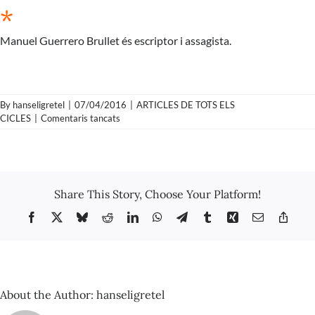
*
Manuel Guerrero Brullet és escriptor i assagista.
By
hanseligretel
|
07/04/2016
|
ARTICLES DE TOTS ELS
a
CICLES
|
Comentaris tancats
Manuel
Guerrero
–
De
la
Share This Story, Choose Your Platform!
ciutat
fatigada
Facebook
X
Bluesky
Reddit
LinkedIn
WhatsApp
Telegram
Tumblr
Xing
Email
Copy
a
Link
la
ciutat
inacabada
(2ª
Part)
About the Author:
hanseligretel