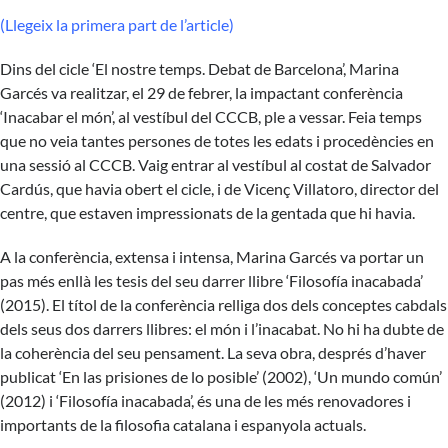
(
Llegeix la primera part de l’article
)
Dins del cicle ‘El nostre temps. Debat de Barcelona’, Marina
Garcés va realitzar, el 29 de febrer, la impactant conferència
‘Inacabar el món’, al vestíbul del CCCB, ple a vessar. Feia temps
que no veia tantes persones de totes les edats i procedències en
una sessió al CCCB. Vaig entrar al vestíbul al costat de Salvador
Cardús, que havia obert el cicle, i de Vicenç Villatoro, director del
centre, que estaven impressionats de la gentada que hi havia.
A la conferència, extensa i intensa, Marina Garcés va portar un
pas més enllà les tesis del seu darrer llibre ‘Filosofía inacabada’
(2015). El títol de la conferència relliga dos dels conceptes cabdals
dels seus dos darrers llibres: el món i l’inacabat. No hi ha dubte de
la coherència del seu pensament. La seva obra, després d’haver
publicat ‘En las prisiones de lo posible’ (2002), ‘Un mundo común’
(2012) i ‘Filosofía inacabada’, és una de les més renovadores i
importants de la filosofia catalana i espanyola actuals.