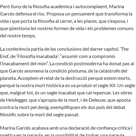
Però lluny de la filosofia acadèmica i autocomplaent, Marina
Garcés defensa el risc. Proposa un pensament que transforma la
vida i que porta la filosofia al carrer, a les places, que s’exposa, i
que qüestiona les nostres formes de vida i els problemes comuns
del nostre temps.
La conferència partia de les conclusions del darrer capítol, ‘The
End’, de ‘Filosofía inacabada’: “assumir com a compromís
l’inacabament del món”. La condició postmoderna ha donat pas al
que Garcés anomena la condició pòstuma, de la catàstrofe del
planeta. Acceptem el relat de la destrucció perquè estem morts,
perquè la nostra mort històrica es va produir el segle XX. Un segle
que, malgrat tot, és un segle inacabat que cal repensar. Les obres
de Heidegger, que s’apropia de la mort, i de Deleuze, que aposta
contra la mort pel desig, exemplifiquen els dos pols del debat
filosòfic sobre la mort del segle passat.
Marina Garcés acabava amb una declaració de confiança crítica i
poètica en la paraula, en la possibilitat de trobar una paraula