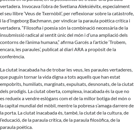
vertadera. Invocava l’obra de Svetlana Aleksiévitx, especialment
el seu llibre ‘Veus de Txernòbil’, per reflexionar sobre la catàstrofe,
i la d’Ingeborg Bachmann, per vindicar la paraula poètica crítica i
vertadera. “Filosofia i poesia són la combinació necessària de la
insubmissió radical al sentit únic del món i d’una ampliació dels
contorns de l’ànima humana,” afirma Garcés a l’article ‘Trobem,
encara, les paraules’, publicat al diari ARA a propòsit de la
conferència.
La ciutat inacabada ha de trobar les veus, les paraules vertaderes,
que puguin tornar la vida digna a tots aquells que han estat
empobrits, humiliats, marginats, expulsats, desnonats, de la ciutat
dels prodigis. La ciutat oberta, complexa, inacabada és la que no
es redueix a vendre eslògans com el de la millor botiga del món o
la capital mundial del mòbil, mentre la pobresa s’amaga darrere de
la porta. La ciutat inacabada és, també, la ciutat de la cultura, de
l’educació, de la paraula crítica, de la paraula filosòfica, de la
paraula poètica.