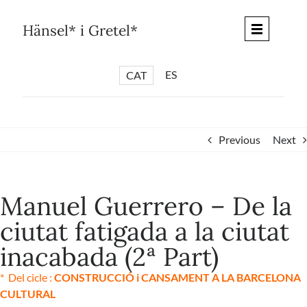
Skip
to
Hänsel* i Gretel*
content
ES
CAT
*
ARTICLES
*
CICLES
Previous
Next
*
DIÀLEGS BARCELONA
*
DEBATS DE CIUTAT
Manuel Guerrero – De la
*
PISTES LITERÀRIES
ciutat fatigada a la ciutat
*
SÈRIE CULTURAL
inacabada (2ª Part)
*
DIARI DEL DIA DESPRÉS
*
QUIOSC HÄNSEL* i GRETEL*
* Del cicle :
CONSTRUCCIÓ i CANSAMENT A LA BARCELONA
CULTURAL
*
UNIVERS HÄNSEL* i GRETEL*