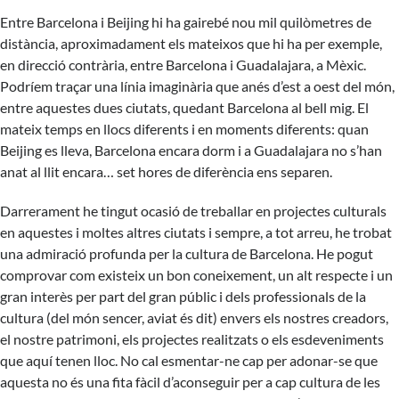
Entre Barcelona i Beijing hi ha gairebé nou mil quilòmetres de
distància, aproximadament els mateixos que hi ha per exemple,
en direcció contrària, entre Barcelona i Guadalajara, a Mèxic.
Podríem traçar una línia imaginària que anés d’est a oest del món,
entre aquestes dues ciutats, quedant Barcelona al bell mig. El
mateix temps en llocs diferents i en moments diferents: quan
Beijing es lleva, Barcelona encara dorm i a Guadalajara no s’han
anat al llit encara… set hores de diferència ens separen.
Darrerament he tingut ocasió de treballar en projectes culturals
en aquestes i moltes altres ciutats i sempre, a tot arreu, he trobat
una admiració profunda per la cultura de Barcelona. He pogut
comprovar com existeix un bon coneixement, un alt respecte i un
gran interès per part del gran públic i dels professionals de la
cultura (del món sencer, aviat és dit) envers els nostres creadors,
el nostre patrimoni, els projectes realitzats o els esdeveniments
que aquí tenen lloc. No cal esmentar-ne cap per adonar-se que
aquesta no és una fita fàcil d’aconseguir per a cap cultura de les