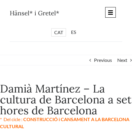
Skip
to
Hänsel* i Gretel*
content
ES
CAT
*
ARTICLES
*
CICLES
Previous
Next
*
DIÀLEGS BARCELONA
*
DEBATS DE CIUTAT
Damià Martínez – La
*
PISTES LITERÀRIES
cultura de Barcelona a set
*
SÈRIE CULTURAL
hores de Barcelona
*
DIARI DEL DIA DESPRÉS
*
QUIOSC HÄNSEL* i GRETEL*
* Del cicle :
CONSTRUCCIÓ i CANSAMENT A LA BARCELONA
CULTURAL
*
UNIVERS HÄNSEL* i GRETEL*