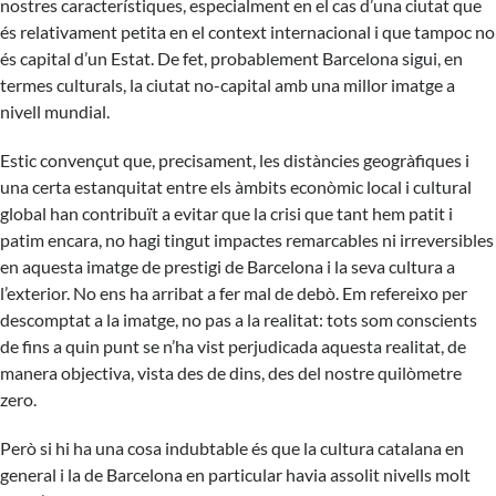
nostres característiques, especialment en el cas d’una ciutat que
és relativament petita en el context internacional i que tampoc no
és capital d’un Estat. De fet, probablement Barcelona sigui, en
termes culturals, la ciutat no-capital amb una millor imatge a
nivell mundial.
Estic convençut que, precisament, les distàncies geogràfiques i
una certa estanquitat entre els àmbits econòmic local i cultural
global han contribuït a evitar que la crisi que tant hem patit i
patim encara, no hagi tingut impactes remarcables ni irreversibles
en aquesta imatge de prestigi de Barcelona i la seva cultura a
l’exterior. No ens ha arribat a fer mal de debò. Em refereixo per
descomptat a la imatge, no pas a la realitat: tots som conscients
de fins a quin punt se n’ha vist perjudicada aquesta realitat, de
manera objectiva, vista des de dins, des del nostre quilòmetre
zero.
Però si hi ha una cosa indubtable és que la cultura catalana en
general i la de Barcelona en particular havia assolit nivells molt