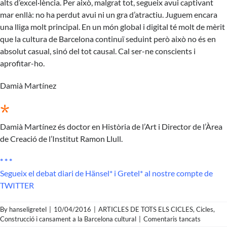
alts d’excel·lència. Per això, malgrat tot, segueix avui captivant
mar enllà: no ha perdut avui ni un gra d’atractiu. Juguem encara
una lliga molt principal. En un món global i digital té molt de mèrit
que la cultura de Barcelona continuï seduint però això no és en
absolut casual, sinó del tot causal. Cal ser-ne conscients i
aprofitar-ho.
Damià Martínez
*
Damià Martínez és doctor en Història de l’Art i Director de l’Àrea
de Creació de l’Institut Ramon Llull.
* * *
Segueix el debat diari de Hänsel* i Gretel* al nostre compte de
TWITTER
By
hanseligretel
|
10/04/2016
|
ARTICLES DE TOTS ELS CICLES
,
Cicles
,
a
Construcció i cansament a la Barcelona cultural
|
Comentaris tancats