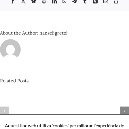
Facebook
X
Bluesky
Reddit
LinkedIn
WhatsApp
Telegram
Tumblr
Xing
Email
Copy
Link
About the Author:
hanseligretel
Related Posts
David
Castillo
–
Espacio
Com
Sonante
ser
nº
perfecte,
92_Amen
Aquest lloc web utilitza 'cookies' per millorar l'experiència de
apunts