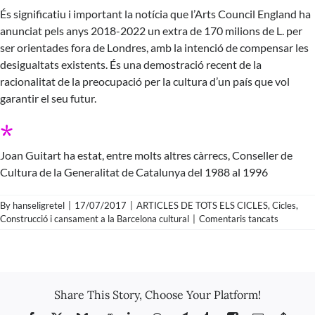
És significatiu i important la notícia que l’Arts Council England ha
anunciat pels anys 2018-2022 un extra de 170 milions de L. per
ser orientades fora de Londres, amb la intenció de compensar les
desigualtats existents. És una demostració recent de la
racionalitat de la preocupació per la cultura d’un país que vol
garantir el seu futur.
*
Joan Guitart ha estat, entre molts altres càrrecs, Conseller de
Cultura de la Generalitat de Catalunya del 1988 al 1996
By
hanseligretel
|
17/07/2017
|
ARTICLES DE TOTS ELS CICLES
,
Cicles
,
a
Construcció i cansament a la Barcelona cultural
|
Comentaris tancats
Joan
Guitart
–
Cultura
i
Share This Story, Choose Your Platform!
cultures