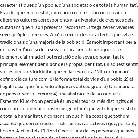
característiques d’un poble, d’una societat o de tota la humanitat”.
Es a dir, que en un estat, una nació o un territori on conviuen
diferents cultures corresponents a la diversitat de creences dels
ciutadans que hi son presents, recordant Ortega, tenen vives les
seves pròpies creences. Això no exclou les característiques vives i
tradicionals d’una majoria de la població. És molt important per a
un país fer l’anàlisi de la seva cultura per tal que aquesta és
l’element d’afirmació i potenciació de la seva personalitat i el
principal element definidor de la pròpia identitat. En aquest sentit
vull esmentar Kluckhohn que en la seva obra “Mirror for man”
defineix la cultura com: 1) la forma total de vida d’un poble, 2) el
llegat social que l’individu adquireix del seu grup; 3) Una manera
de pensar, sentir i creure; 4) una abstracció de la conducta.
Esmento Kluckhohn perquè és un dels teòrics més distingits del
concepte anomenat “consensus gentium” que vol dir que existeix
a tota la humanitat un consens en que hi ha coses que tothom
accepta que són correctes, reals, justes i atractives i que, per tant,
ho són. Així mateix Clifford Geertz, una de les persones que més
ha treballat en el camp de la interpretació de la cultura, diu