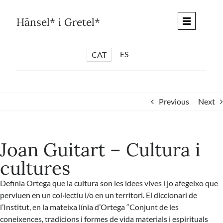
Skip
to
Hänsel* i Gretel*
content
ES
CAT
*
ARTICLES
*
CICLES
Previous
Next
*
DIÀLEGS BARCELONA
*
DEBATS DE CIUTAT
Joan Guitart – Cultura i
*
PISTES LITERÀRIES
cultures
*
SÈRIE CULTURAL
Definia Ortega que la cultura son les idees vives i jo afegeixo que
*
DIARI DEL DIA DESPRÉS
perviuen en un col·lectiu i/o en un territori. El diccionari de
*
QUIOSC HÄNSEL* i GRETEL*
l’Institut, en la mateixa línia d’Ortega “Conjunt de les
coneixences, tradicions i formes de vida materials i espirituals
*
UNIVERS HÄNSEL* i GRETEL*