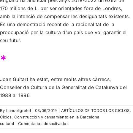
England ha anunciat pels anys 2018-2022 un extra de
170 milions de L. per ser orientades fora de Londres,
amb la intenció de compensar les desigualtats existents.
És una demostració recent de la racionalitat de la
preocupació per la cultura d’un país que vol garantir el
seu futur.
*
Joan Guitart ha estat, entre molts altres càrrecs,
Conseller de Cultura de la Generalitat de Catalunya del
1988 al 1996
By
hanseligretel
|
03/06/2019
|
ARTÍCULOS DE TODOS LOS CICLOS
,
Ciclos
,
Construcción y cansamiento en la Barcelona
en
cultural
|
Comentarios desactivados
Joan