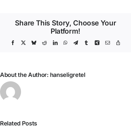
Guitart
–
Cultura
Share This Story, Choose Your
i
cultures
Platform!
Facebook
X
Bluesky
Reddit
LinkedIn
WhatsApp
Telegram
Tumblr
Xing
Email
Copy
Link
About the Author:
hanseligretel
David
Related Posts
Miquel