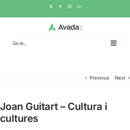
Skip
X
Facebook
Instagram
Email
to
content
Go to...
Previous
Next
Joan Guitart – Cultura i
cultures