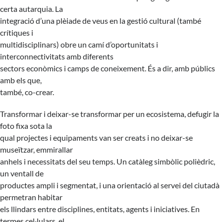
certa autarquia. La
integració d’una plèiade de veus en la gestió cultural (també
crítiques i
multidisciplinars) obre un camí d’oportunitats i
interconnectivitats amb diferents
sectors econòmics i camps de coneixement. És a dir, amb públics
amb els que,
també, co-crear.
Transformar i deixar-se transformar per un ecosistema, defugir la
foto fixa sota la
qual projectes i equipaments van ser creats i no deixar-se
museïtzar, emmirallar
anhels i necessitats del seu temps. Un catàleg simbòlic polièdric,
un ventall de
productes ampli i segmentat, i una orientació al servei del ciutadà
permetran habitar
els llindars entre disciplines, entitats, agents i iniciatives. En
termes cel·lulars, el