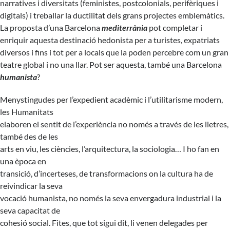
narratives i diversitats (feministes, postcolonials, perifèriques i
digitals) i treballar la ductilitat dels grans projectes emblemàtics.
La proposta d’una Barcelona
mediterrània
pot completar i
enriquir aquesta destinació hedonista per a turistes, expatriats
diversos i fins i tot per a locals que la poden percebre com un gran
teatre global i no una llar. Pot ser aquesta, també una Barcelona
humanista
?
Menystingudes per l’expedient acadèmic i l’utilitarisme modern,
les Humanitats
elaboren el sentit de l’experiència no només a través de les lletres,
també des de les
arts en viu, les ciències, l’arquitectura, la sociologia… I ho fan en
una època en
transició, d’incerteses, de transformacions on la cultura ha de
reivindicar la seva
vocació humanista, no només la seva envergadura industrial i la
seva capacitat de
cohesió social. Fites, que tot sigui dit, li venen delegades per