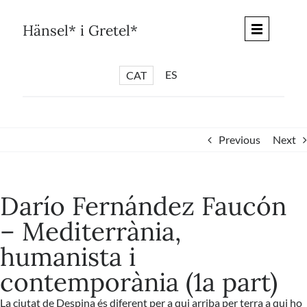
Skip
to
Hänsel* i Gretel*
content
ES
CAT
*
ARTICLES
*
CICLES
Previous
Next
*
DIÀLEGS BARCELONA
*
DEBATS DE CIUTAT
Darío Fernández Faucón
*
PISTES LITERÀRIES
– Mediterrània,
*
SÈRIE CULTURAL
humanista i
*
DIARI DEL DIA DESPRÉS
contemporània (1a part)
*
QUIOSC HÄNSEL* i GRETEL*
*
UNIVERS HÄNSEL* i GRETEL*
La ciutat de Despina és diferent per a qui arriba per terra a qui ho