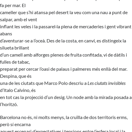
fa per mar. El
cameller que s’hi atansa pel desert la veu com una nau a punt de
salpar, amb el vent
inflant les veles i la passarel·la plena de mercaderies i gent vibrant
abans
d’aventurar-se a l’oceà. Des de la costa, en canvi, es distingeix la
silueta brillant
d’un camell amb alforges plenes de fruita confitada, vi de dàtils i
fulles de tabac,
preparat per cercar l’oasi de palaus i palmeres més enllà del mar.
Despina, que és
una de les ciutats que Marco Polo descriu a
Les ciutats invisibles
d’Italo Calvino, és
en tot cas la projecció d’un desig. Un node amb la mirada posada a
l’horitzó.
Barcelona no és, ni molts menys, la cruïlla de dos territoris erms,
però sí encarna
aquest escenari d’expectatives i tensions entre l’esfera local i la