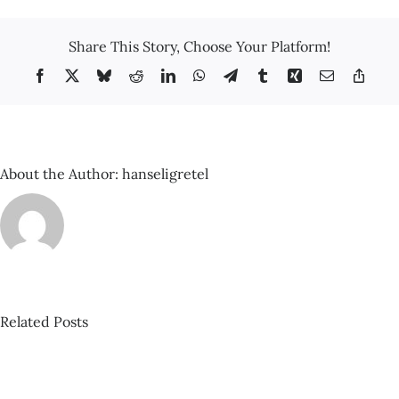
–
Volta
Ciclista
Share This Story, Choose Your Platform!
a
Catalunya
Facebook
X
Bluesky
Reddit
LinkedIn
WhatsApp
Telegram
Tumblr
Xing
Email
Copy
Link
About the Author:
hanseligretel
Related Posts
David
Castillo
Pista
–