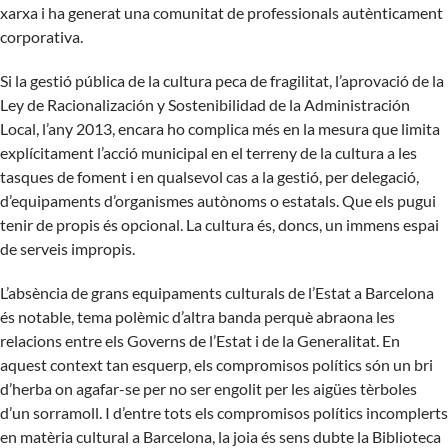
xarxa i ha generat una comunitat de professionals autènticament
corporativa.
Si la gestió pública de la cultura peca de fragilitat, l’aprovació de la
Ley de Racionalización y Sostenibilidad de la Administración
Local, l’any 2013, encara ho complica més en la mesura que limita
explícitament l’acció municipal en el terreny de la cultura a les
tasques de foment i en qualsevol cas a la gestió, per delegació,
d’equipaments d’organismes autònoms o estatals. Que els pugui
tenir de propis és opcional. La cultura és, doncs, un immens espai
de serveis impropis.
L’absència de grans equipaments culturals de l’Estat a Barcelona
és notable, tema polèmic d’altra banda perquè abraona les
relacions entre els Governs de l’Estat i de la Generalitat. En
aquest context tan esquerp, els compromisos polítics són un bri
d’herba on agafar-se per no ser engolit per les aigües tèrboles
d’un sorramoll. I d’entre tots els compromisos polítics incomplerts
en matèria cultural a Barcelona, la joia és sens dubte la Biblioteca