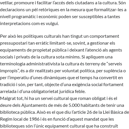
vetllar, promoure i facilitar l’accés dels ciutadans a la cultura. Són
declaracions un pèl retòriques en la mesura que formalitzar-les a
nivell programàtic i econòmic poden ser susceptibles a tantes
interpretacions com es vulgui.
Per això les polítiques culturals han tingut un comportament
pressupostari tan erràtic limitant-se, sovint, a gestionar els
equipaments de propietat pública i deixant l’atenció als agents
socials i privats de la cultura sota mínims. Si apliquem una
terminologia administrativista la cultura és terreny de “serveis
impropis”, és a dir realitzats per voluntat política, per suplència o
per l’imperatiu d’unes dinàmiques que el temps ha convertit en
tradició i són, per tant, objecte d’una exigència social fortament
arrelada i d’una obligatorietat jurídica feble.
Malgrat tot, hi ha un servei cultural que roman obligat i és el
deure dels Ajuntaments de més de 5.000 habitants de tenir una
biblioteca pública. Això es el que diu l’article 26 de la Llei Bàsica de
Regim local de 1986 i és en funció d’aquest mandat que les
biblioteques són l’únic equipament cultural que ha construït