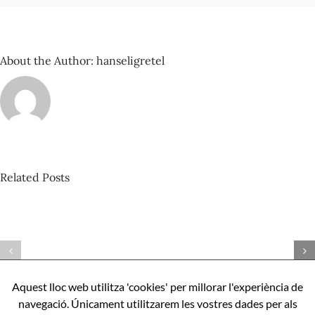
About the Author:
hanseligretel
Related Posts
David
Castillo
Pista
–
nº424_Bertrand
Com
Misonne
ser
–
perfecte,
Aquest lloc web utilitza 'cookies' per millorar l'experiència de
Mona
apunts
navegació. Únicament utilitzarem les vostres dades per als
l’IA
sobre