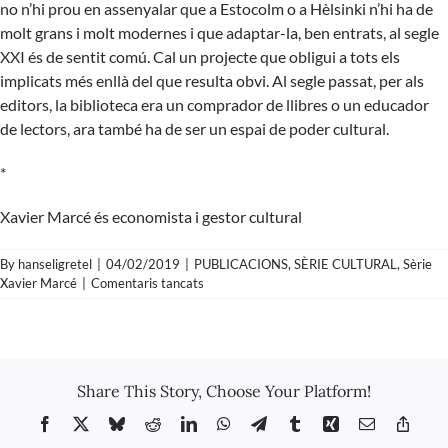
no n’hi prou en assenyalar que a Estocolm o a Hèlsinki n’hi ha de
molt grans i molt modernes i que adaptar-la, ben entrats, al segle
XXI és de sentit comú. Cal un projecte que obligui a tots els
implicats més enllà del que resulta obvi. Al segle passat, per als
editors, la biblioteca era un comprador de llibres o un educador
de lectors, ara també ha de ser un espai de poder cultural.
*
Xavier Marcé és economista i gestor cultural
By
hanseligretel
|
04/02/2019
|
PUBLICACIONS
,
SÈRIE CULTURAL
,
Sèrie
a
Xavier Marcé
|
Comentaris tancats
Xavier
Marcé
–
La
Biblioteca
Share This Story, Choose Your Platform!
Provincial.
Assignatura
Facebook
X
Bluesky
Reddit
LinkedIn
WhatsApp
Telegram
Tumblr
Xing
Email
Copy
pendent
Link