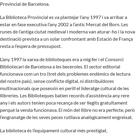
Provincial de Barcelona.
La Biblioteca Provincial es va plantejar l’any 1997 i va arribar a
estar en fase executiva l’any 2002 a l’antic Mercat del Born. Les
runes de l’antiga ciutat medieval i moderna van aturar-ho i la nova
destinació prevista a un solar confrontant amb Estació de França
resta a l’espera de pressupost.
L’any 1997 la xarxa de biblioteques era a mig fer i el Consorci
Bibliotecari de Barcelona a les beceroles. El sector editorial
funcionava com un tro (tret dels problemes endèmics de lectura
del nostre país), sense conflicte digital, ni distribuïdores
multinacionals que posessin en perill el lideratge cultural de les
llibreries. Les Biblioteques batien records d’assistència any rere
any i els autors tenien poca recança de ser llegits gratuïtament
perquè la venda funcionava. El món del llibre no era perfecte, però
l’engranatge de les seves peces rutllava analògicament engreixat.
La biblioteca és l’equipament cultural més prestigiat,