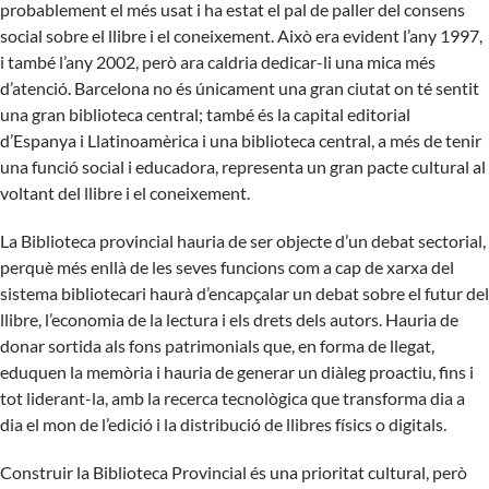
probablement el més usat i ha estat el pal de paller del consens
social sobre el llibre i el coneixement. Això era evident l’any 1997,
i també l’any 2002, però ara caldria dedicar-li una mica més
d’atenció. Barcelona no és únicament una gran ciutat on té sentit
una gran biblioteca central; també és la capital editorial
d’Espanya i Llatinoamèrica i una biblioteca central, a més de tenir
una funció social i educadora, representa un gran pacte cultural al
voltant del llibre i el coneixement.
La Biblioteca provincial hauria de ser objecte d’un debat sectorial,
perquè més enllà de les seves funcions com a cap de xarxa del
sistema bibliotecari haurà d’encapçalar un debat sobre el futur del
llibre, l’economia de la lectura i els drets dels autors. Hauria de
donar sortida als fons patrimonials que, en forma de llegat,
eduquen la memòria i hauria de generar un diàleg proactiu, fins i
tot liderant-la, amb la recerca tecnològica que transforma dia a
dia el mon de l’edició i la distribució de llibres físics o digitals.
Construir la Biblioteca Provincial és una prioritat cultural, però