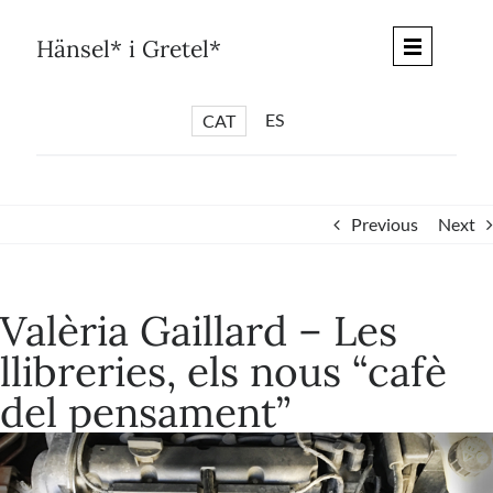
Skip
to
Hänsel* i Gretel*
content
ES
CAT
*
ARTICLES
*
CICLES
Previous
Next
*
DIÀLEGS BARCELONA
*
DEBATS DE CIUTAT
Valèria Gaillard – Les
*
PISTES LITERÀRIES
llibreries, els nous “cafè
*
SÈRIE CULTURAL
del pensament”
*
DIARI DEL DIA DESPRÉS
*
QUIOSC HÄNSEL* i GRETEL*
*
UNIVERS HÄNSEL* i GRETEL*