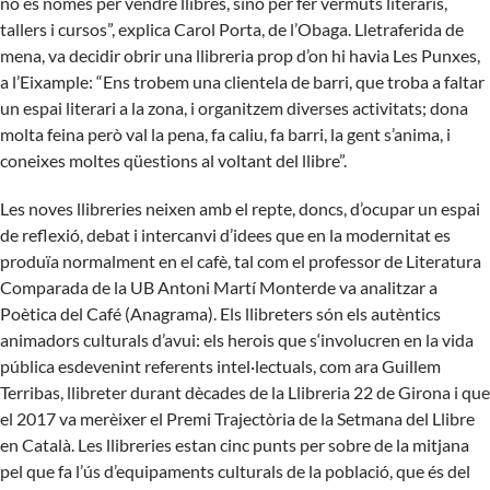
no és només per vendre llibres, sinó per fer vermuts literaris,
tallers i cursos”, explica Carol Porta, de l’Obaga. Lletraferida de
mena, va decidir obrir una llibreria prop d’on hi havia Les Punxes,
a l’Eixample: “Ens trobem una clientela de barri, que troba a faltar
un espai literari a la zona, i organitzem diverses activitats; dona
molta feina però val la pena, fa caliu, fa barri, la gent s’anima, i
coneixes moltes qüestions al voltant del llibre”.
Les noves llibreries neixen amb el repte, doncs, d’ocupar un espai
de reflexió, debat i intercanvi d’idees que en la modernitat es
produïa normalment en el cafè, tal com el professor de Literatura
Comparada de la UB Antoni Martí Monterde va analitzar a
Poètica del Café (Anagrama). Els llibreters són els autèntics
animadors culturals d’avui: els herois que s‘involucren en la vida
pública esdevenint referents intel·lectuals, com ara Guillem
Terribas, llibreter durant dècades de la
Llibreria 22
de Girona i que
el 2017 va merèixer el Premi Trajectòria de la Setmana del Llibre
en Català. Les llibreries estan cinc punts per sobre de la mitjana
pel que fa l’ús d’equipaments culturals de la població, que és del