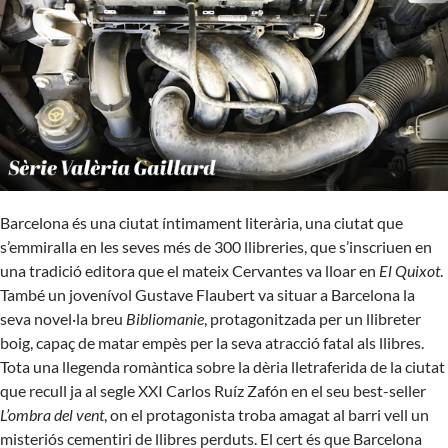
Barcelona és una ciutat íntimament literària, una ciutat que
s’emmiralla en les seves més de 300 llibreries, que s’inscriuen en
una tradició editora que el mateix Cervantes va lloar en
El Quixot
.
També un jovenívol Gustave Flaubert va situar a Barcelona la
seva novel·la breu
Bibliomanie
, protagonitzada per un llibreter
boig, capaç de matar empès per la seva atracció fatal als llibres.
Tota una llegenda romàntica sobre la dèria lletraferida de la ciutat
que recull ja al segle XXI Carlos Ruíz Zafón en el seu best-seller
L’ombra del vent
, on el protagonista troba amagat al barri vell un
misteriós cementiri de llibres perduts. El cert és que Barcelona