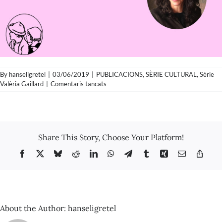
By
hanseligretel
|
03/06/2019
|
PUBLICACIONS
,
SÈRIE CULTURAL
,
Sèrie
a
Valèria Gaillard
|
Comentaris tancats
Valèria
Gaillard
–
Les
llibreries,
Share This Story, Choose Your Platform!
els
nous
Facebook
X
Bluesky
Reddit
LinkedIn
WhatsApp
Telegram
Tumblr
Xing
Email
Copy
“cafè
Link
del
pensament”
About the Author:
hanseligretel