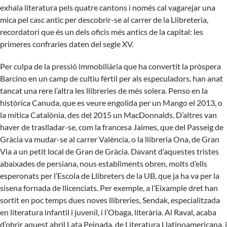
exhala literatura pels quatre cantons i només cal vagarejar una
mica pel casc antic per descobrir-se al carrer de la Llibreteria,
recordatori que és un dels oficis més antics de la capital: les
primeres confraries daten del segle XV.
Per culpa de la pressió immobiliària que ha convertit la pròspera
Barcino en un camp de cultiu fèrtil per als especuladors, han anat
tancat una rere l’altra les llibreries de més solera. Penso en la
històrica Canuda, que es veure engolida per un Mango el 2013, o
la mítica Catalònia, des del 2015 un MacDonnalds. D’altres van
haver de traslladar-se, com la francesa Jaimes, que del Passeig de
Gràcia va mudar-se al carrer València, o la llibreria Ona, de Gran
Via a un petit local de Gran de Gràcia. Davant d’aquestes tristes
abaixades de persiana, nous establiments obren, molts d’ells
esperonats per l’
Escola de Llibreters de la UB
, que ja ha va per la
sisena fornada de llicenciats. Per exemple, a l’Eixample dret han
sortit en poc temps dues noves llibreries,
Sendak
, especialitzada
en literatura infantil i juvenil, i l’
Obaga
, literària. Al Raval, acaba
d’obrir aquest abril
Lata Peinada
, de Literatura Llatinoamericana, i