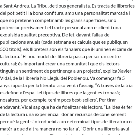
a Sant Andreu,
La Tribu
, de tipus generalista. Es tracta de llibreries
del pot petit i la bona confitura, amb una personalitat marcada i
que no pretenen competir amb les grans superfícies, sinó
potenciar precisament el tracte personal amb el client i una
exquisida qualitat preceptiva. De fet, davant l’allau de
publicacions anuals (cada setmana es calcula que es publiquen
500 títols), els llibreters són els fanalers que il·luminen el camí de
la lectura. “El nou model de llibreria passa per ser un centre
cultural; és important crear una comunitat i que els lectors
tinguin un sentiment de pertinença a un projecte”, explica Xavier
Vidal, de la llibreria
No Llegiu
del Poblenou. Va començar fa 5
anys i aposta per la literatura solvent i l’assaig. “A través de la tria
es defineix l’espai i el tipus de llibres que la gent es trobarà;
nosaltres, per exemple, tenim pocs best-sellers”. Per tirar
endavant, Vidal sap que ha de fidelitzar els lectors. “La idea és fer
de la lectura una experiència i donar recursos de coneixement
perquè la gent s’introdueixi a un determinat tipus de literatura o
matèria que d’altra manera no ho faria”. “Obrir una llibreria avui