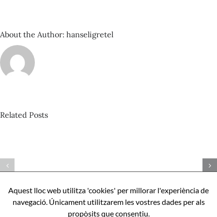
gènere
periodístic
About the Author:
hanseligretel
Related Posts
David
Castillo
–
Espacio
Com
Sonante
ser
nº
perfecte,
92_Amen
Aquest lloc web utilitza 'cookies' per millorar l'experiència de
apunts
binaural
navegació. Únicament utilitzarem les vostres dades per als
sobre
propòsits que consentiu.
Aníbal