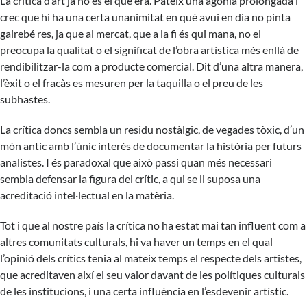
La crítica d’art ja no és el que era. Pateix una agonia prolongada i
crec que hi ha una certa unanimitat en què avui en dia no pinta
gairebé res, ja que al mercat, que a la fi és qui mana, no el
preocupa la qualitat o el significat de l’obra artística més enllà de
rendibilitzar-la com a producte comercial. Dit d’una altra manera,
l’èxit o el fracàs es mesuren per la taquilla o el preu de les
subhastes.
La crítica doncs sembla un residu nostàlgic, de vegades tòxic, d’un
món antic amb l’únic interès de documentar la història per futurs
analistes. I és paradoxal que això passi quan més necessari
sembla defensar la figura del crític, a qui se li suposa una
acreditació intel·lectual en la matèria.
Tot i que al nostre país la crítica no ha estat mai tan influent com a
altres comunitats culturals, hi va haver un temps en el qual
l’opinió dels crítics tenia al mateix temps el respecte dels artistes,
que acreditaven així el seu valor davant de les polítiques culturals
de les institucions, i una certa influència en l’esdevenir artístic.