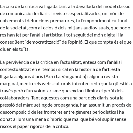
La crisi de la crítica va lligada tant a la davallada del model clàssic
de comunicació de diaris i revistes especialitzades, un món de
naixements i defuncions prematures, i a l’empobriment cultural
de la societat, com a l’eclosió dels mitjans audiovisuals, que poc o
res han fet per l’anàlisi artística, i tot seguit del món digital i la
conseqüent “democratització” de l’opinió. El que compta és el que
diuen els tuïts.
La pervivència de la crítica en l’actualitat, entesa com l’anàlisi
contextualitzat en el temps i si cal en la història de l’art, està
lligada a alguns diaris (Ara i La Vanguardia) i alguna revista
marginal, mentre els webs culturals intenten redreçar la qüestió a
través però d’un voluntarisme que exclou i limita el perfil dels
col·laboradors. Tant aquestes com una part dels diaris, sota la
pressió del màrqueting de propaganda, han assumit un procés de
descomposició de les fronteres entre gèneres periodístics i ha
donat a llum una mena d’híbrid que mal que bé vol suplir sense
riscos el paper rigorós de la crítica.