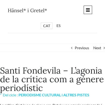
Skip
to
Hänsel* i Gretel*
content
ES
CAT
*
ARTICLES
*
CICLES
Previous
Next
*
DIÀLEGS BARCELONA
*
DEBATS DE CIUTAT
Santi Fondevila – L’agonia
*
PISTES LITERÀRIES
de la crítica com a gènere
*
SÈRIE CULTURAL
periodístic
*
DIARI DEL DIA DESPRÉS
*
QUIOSC HÄNSEL* i GRETEL*
* Del cicle :
PERIODISME CULTURAL i ALTRES PISTES
*
UNIVERS HÄNSEL* i GRETEL*