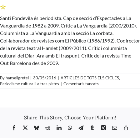
*
Santi Fondevila és periodista. Cap de secció d’Espectacles a La
Vanguardia de 1982 a 2009. Crític a La Vanguardia (2000/2010).
Columnista a La Vanguardia amb la secció La corbata.
Col·laborador de revistes com El Público (1986/1992). Codirector
de la revista teatral Hamlet (2009/2011). Crític i columnista
cultural del Diari Ara amb El traspunt. Crític de la revista Time
Out Barcelona des de 2009.
By
hanseligretel
|
30/05/2016
|
ARTICLES DE TOTS ELS CICLES
,
a
Periodisme cultural i altres pistes
|
Comentaris tancats
Santi
Fondevila
–
L’agonia
de
Share This Story, Choose Your Platform!
la
crítica
Facebook
X
Bluesky
Reddit
LinkedIn
WhatsApp
Telegram
Tumblr
Xing
Email
Copy
com
Link
a