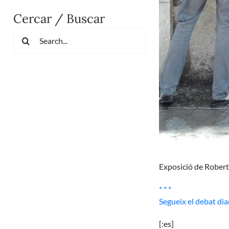
Cercar / Buscar
Search
for:
Exposició de Robert 
* * *
Segueix el debat di
[:es]