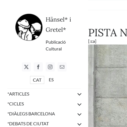
Skip
to
content
Hänsel* i
Gretel*
PISTA N
[:ca]
Publicació
Cultural
ES
CAT
*
ARTICLES
*
CICLES
*
DIÀLEGS BARCELONA
*
DEBATS DE CIUTAT