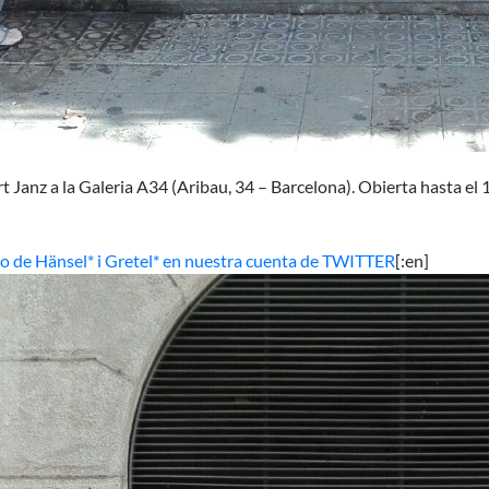
 Janz a la Galeria A34 (Aribau, 34 – Barcelona). Obierta hasta el
rio de Hänsel* i Gretel* en nuestra cuenta de TWITTER
[:en]