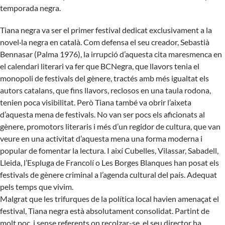
temporada negra.
Tiana negra va ser el primer festival dedicat exclusivament a la
novel·la negra en català. Com defensa el seu creador, Sebastià
Bennasar (Palma 1976), la irrupció d’aquesta cita maresmenca en
el calendari literari va fer que BCNegra, que llavors tenia el
monopoli de festivals del gènere, tractés amb més igualtat els
autors catalans, que fins llavors, reclosos en una taula rodona,
tenien poca visibilitat. Però Tiana també va obrir l’aixeta
d’aquesta mena de festivals. No van ser pocs els aficionats al
gènere, promotors literaris i més d’un regidor de cultura, que van
veure en una activitat d’aquesta mena una forma moderna i
popular de fomentar la lectura. I així Cubelles, Vilassar, Sabadell,
Lleida, l’Espluga de Francolí o Les Borges Blanques han posat els
festivals de gènere criminal a l’agenda cultural del país. Adequat
pels temps que vivim.
Malgrat que les trifurques de la política local havien amenaçat el
festival, Tiana negra està absolutament consolidat. Partint de
molt poc, i sense referents on recolzar-se, el seu director ha