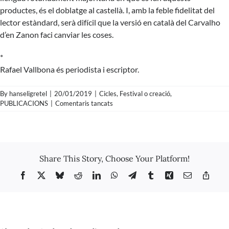
productes, és el doblatge al castellà. I, amb la feble fidelitat del
lector estàndard, serà difícil que la versió en català del Carvalho
d’en Zanon faci canviar les coses.
*
Rafael Vallbona és periodista i escriptor.
By
hanseligretel
|
20/01/2019
|
Cicles
,
Festival o creació
,
a
PUBLICACIONS
|
Comentaris tancats
Rafael
Vallbona
–
Una
temporada
Share This Story, Choose Your Platform!
negra
Facebook
X
Bluesky
Reddit
LinkedIn
WhatsApp
Telegram
Tumblr
Xing
Email
Copy
Link