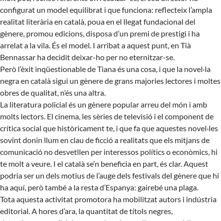
configurat un model equilibrat i que funciona: reflecteix l’ampla
realitat literària en català, poua en el llegat fundacional del
gènere, promou edicions, disposa d’un premi de prestigi i ha
arrelat a la vila. És el model. I arribat a aquest punt, en Tià
Bennassar ha decidit deixar-ho per no eternitzar-se.
Però l’èxit inqüestionable de Tiana és una cosa, i que la novel·la
negra en català sigui un gènere de grans majories lectores i moltes
obres de qualitat, n’és una altra.
La literatura policial és un gènere popular arreu del món i amb
molts lectors. El cinema, les sèries de televisió i el component de
crítica social que històricament te, i que fa que aquestes novel·les
sovint donin llum en clau de ficció a realitats que els mitjans de
comunicació no desvetllen per interessos polítics o econòmics, hi
te molt a veure. I el català se’n beneficia en part, és clar. Aquest
podria ser un dels motius de l’auge dels festivals del gènere que hi
ha aquí, però també a la resta d’Espanya: gairebé una plaga.
Tota aquesta activitat promotora ha mobilitzat autors i indústria
editorial. A hores d’ara, la quantitat de títols negres,