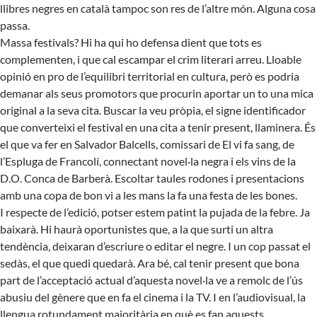
llibres negres en català tampoc son res de l’altre món. Alguna cosa
passa.
Massa festivals? Hi ha qui ho defensa dient que tots es
complementen, i que cal escampar el crim literari arreu. Lloable
opinió en pro de l’equilibri territorial en cultura, però es podria
demanar als seus promotors que procurin aportar un to una mica
original a la seva cita. Buscar la veu pròpia, el signe identificador
que converteixi el festival en una cita a tenir present, llaminera. És
el que va fer en Salvador Balcells, comissari de El vi fa sang, de
l’Espluga de Francolí, connectant novel·la negra i els vins de la
D.O. Conca de Barberà. Escoltar taules rodones i presentacions
amb una copa de bon vi a les mans la fa una festa de les bones.
I respecte de l’edició, potser estem patint la pujada de la febre. Ja
baixarà. Hi haurà oportunistes que, a la que surti un altra
tendència, deixaran d’escriure o editar el negre. I un cop passat el
sedàs, el que quedi quedarà. Ara bé, cal tenir present que bona
part de l’acceptació actual d’aquesta novel·la ve a remolc de l’ús
abusiu del gènere que en fa el cinema i la TV. I en l’audiovisual, la
llengua rotundament majoritària en què es fan aquests