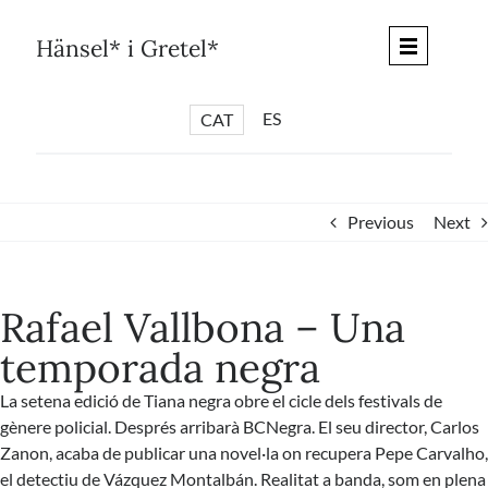
Skip
to
Hänsel* i Gretel*
content
ES
CAT
*
ARTICLES
*
CICLES
Previous
Next
*
DIÀLEGS BARCELONA
*
DEBATS DE CIUTAT
Rafael Vallbona – Una
*
PISTES LITERÀRIES
temporada negra
*
SÈRIE CULTURAL
La setena edició de Tiana negra obre el cicle dels festivals de
*
DIARI DEL DIA DESPRÉS
gènere policial. Després arribarà BCNegra. El seu director, Carlos
*
QUIOSC HÄNSEL* i GRETEL*
Zanon, acaba de publicar una novel·la on recupera Pepe Carvalho,
el detectiu de Vázquez Montalbán. Realitat a banda, som en plena
*
UNIVERS HÄNSEL* i GRETEL*