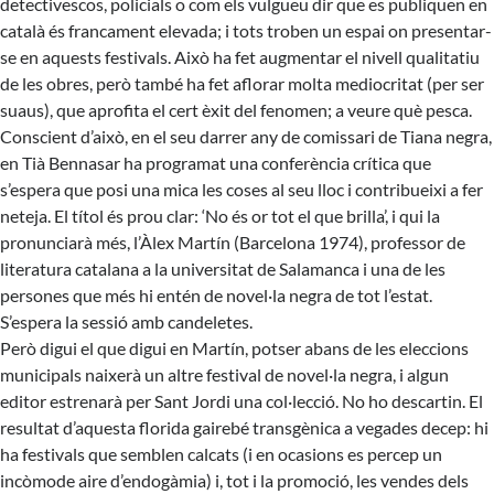
detectivescos, policials o com els vulgueu dir que es publiquen en
català és francament elevada; i tots troben un espai on presentar-
se en aquests festivals. Això ha fet augmentar el nivell qualitatiu
de les obres, però també ha fet aflorar molta mediocritat (per ser
suaus), que aprofita el cert èxit del fenomen; a veure què pesca.
Conscient d’això, en el seu darrer any de comissari de Tiana negra,
en Tià Bennasar ha programat una conferència crítica que
s’espera que posi una mica les coses al seu lloc i contribueixi a fer
neteja. El títol és prou clar: ‘No és or tot el que brilla’, i qui la
pronunciarà més, l’Àlex Martín (Barcelona 1974), professor de
literatura catalana a la universitat de Salamanca i una de les
persones que més hi entén de novel·la negra de tot l’estat.
S’espera la sessió amb candeletes.
Però digui el que digui en Martín, potser abans de les eleccions
municipals naixerà un altre festival de novel·la negra, i algun
editor estrenarà per Sant Jordi una col·lecció. No ho descartin. El
resultat d’aquesta florida gairebé transgènica a vegades decep: hi
ha festivals que semblen calcats (i en ocasions es percep un
incòmode aire d’endogàmia) i, tot i la promoció, les vendes dels