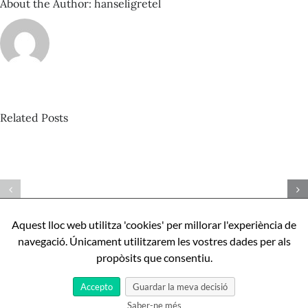
About the Author:
hanseligretel
Related Posts
David
Castillo
Pista
–
nº424_Bertrand
Com
Misonne
ser
–
perfecte,
Aquest lloc web utilitza 'cookies' per millorar l'experiència de
Mona
apunts
navegació. Únicament utilitzarem les vostres dades per als
l’IA
sobre
propòsits que consentiu.
Aníbal
Cristobo
Accepto
Guardar la meva decisió
Saber-ne més