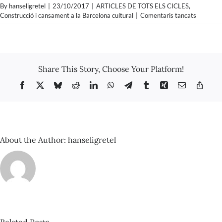
By
hanseligretel
|
23/10/2017
|
ARTICLES DE TOTS ELS CICLES
,
a
Construcció i cansament a la Barcelona cultural
|
Comentaris tancats
Rafael
Vallbona
–
La
moto
Share This Story, Choose Your Platform!
del
Pijoapar
Facebook
X
Bluesky
Reddit
LinkedIn
WhatsApp
Telegram
Tumblr
Xing
Email
Copy
(recensió
Link
simulada
About the Author:
hanseligretel