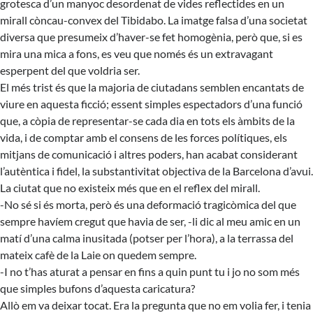
grotesca d’un manyoc desordenat de vides reflectides en un
mirall còncau-convex del Tibidabo. La imatge falsa d’una societat
diversa que presumeix d’haver-se fet homogènia, però que, si es
mira una mica a fons, es veu que només és un extravagant
esperpent del que voldria ser.
El més trist és que la majoria de ciutadans semblen encantats de
viure en aquesta ficció; essent simples espectadors d’una funció
que, a còpia de representar-se cada dia en tots els àmbits de la
vida, i de comptar amb el consens de les forces polítiques, els
mitjans de comunicació i altres poders, han acabat considerant
l’autèntica i fidel, la substantivitat objectiva de la Barcelona d’avui.
La ciutat que no existeix més que en el reflex del mirall.
-No sé si és morta, però és una deformació tragicòmica del que
sempre havíem cregut que havia de ser, -li dic al meu amic en un
matí d’una calma inusitada (potser per l’hora), a la terrassa del
mateix cafè de la Laie on quedem sempre.
-I no t’has aturat a pensar en fins a quin punt tu i jo no som més
que simples bufons d’aquesta caricatura?
Allò em va deixar tocat. Era la pregunta que no em volia fer, i tenia