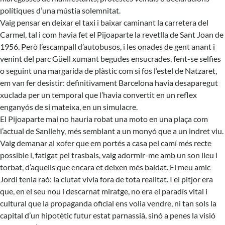
polítiques d’una mústia solemnitat.
Vaig pensar en deixar el taxi i baixar caminant la carretera del
Carmel, tal i com havia fet el Pijoaparte la revetlla de Sant Joan de
1956. Però l’escampall d’autobusos, i les onades de gent anant i
venint del parc Güell xumant begudes ensucrades, fent-se selfies
o seguint una margarida de plàstic com si fos l’estel de Natzaret,
em van fer desistir: definitivament Barcelona havia desaparegut
xuclada per un temporal que l’havia convertit en un reflex
enganyós de si mateixa, en un simulacre.
El Pijoaparte mai no hauria robat una moto en una plaça com
l’actual de Sanllehy, més semblant a un monyó que a un indret viu.
Vaig demanar al xofer que em portés a casa pel camí més recte
possible i, fatigat pel trasbals, vaig adormir-me amb un son lleu i
torbat, d’aquells que encara et deixen més baldat. El meu amic
Jordi tenia raó: la ciutat vivia fora de tota realitat. I el pitjor era
que, en el seu nou i descarnat miratge, no era el paradís vital i
cultural que la propaganda oficial ens volia vendre, ni tan sols la
capital d’un hipotètic futur estat parnassià, sinó a penes la visió