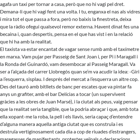
agafa un taxi per tornar a casa, però que no hi vagi pel dret.
Demana-li que hi vagi fent una volta. I tu, enganxa el nas als vidres
i mira tot el que passa a fora, però no baixis la finestreta, deixa
que la ràdio ofegui qualsevol remor externa. Havent dinat fes una
becaina i, quan despertis, pensa en el que has vist i en la relació
que hi ha amb la realitat.
El taxista va estar encantat de vagar sense rumb amb el taxímetre
en marxa. Vam pujar per Passeig de Sant Joan i, per Pi i Maragall i
la Ronda del Guinardó, vam desembocar al Passeig Maragall. Va
ser a l’alçada del carrer Llobregós quan se’m va acudir la idea: -Giri
a l’esquerra, sisplau. I després del mercat a l’esquerra un altre cop.
Des del tauró amb bitllets de banc per escates que va pintar fa
anys un grafiter, amb el bar Delícias a tocar (un supervivent
gràcies a les obres de Juan Marsé), i la ciutat als peus, vaig pensar
que la realitat seria tangible, que la podria abraçar i que, amb tota
ella xopant-me la roba, la pell i els llavis, seria capaç d’entendre
d’alguna manera aquella antiga ciutat que es construïa i es
destruïa vertiginosament cada dia a cop de riuades d’estrangers,
maregasses de manifestants, protestes veïnals o declaracions