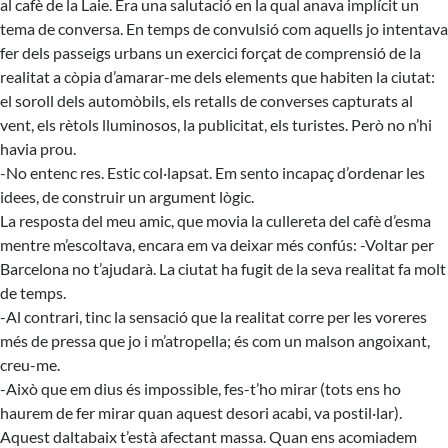
al cafè de la Laie. Era una salutació en la qual anava implícit un
tema de conversa. En temps de convulsió com aquells jo intentava
fer dels passeigs urbans un exercici forçat de comprensió de la
realitat a còpia d’amarar-me dels elements que habiten la ciutat:
el soroll dels automòbils, els retalls de converses capturats al
vent, els rètols lluminosos, la publicitat, els turistes. Però no n’hi
havia prou.
-No entenc res. Estic col·lapsat. Em sento incapaç d’ordenar les
idees, de construir un argument lògic.
La resposta del meu amic, que movia la cullereta del cafè d’esma
mentre m’escoltava, encara em va deixar més confús: -Voltar per
Barcelona no t’ajudarà. La ciutat ha fugit de la seva realitat fa molt
de temps.
-Al contrari, tinc la sensació que la realitat corre per les voreres
més de pressa que jo i m’atropella; és com un malson angoixant,
creu-me.
-Això que em dius és impossible, fes-t’ho mirar (tots ens ho
haurem de fer mirar quan aquest desori acabi, va postil·lar).
Aquest daltabaix t’està afectant massa. Quan ens acomiadem