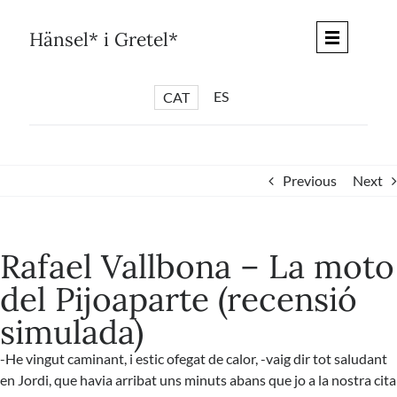
Skip
to
Hänsel* i Gretel*
content
ES
CAT
*
ARTICLES
*
CICLES
Previous
Next
*
DIÀLEGS BARCELONA
*
DEBATS DE CIUTAT
Rafael Vallbona – La moto
*
PISTES LITERÀRIES
del Pijoaparte (recensió
*
SÈRIE CULTURAL
simulada)
*
DIARI DEL DIA DESPRÉS
*
QUIOSC HÄNSEL* i GRETEL*
-He vingut caminant, i estic ofegat de calor, -vaig dir tot saludant
en Jordi, que havia arribat uns minuts abans que jo a la nostra cita
*
UNIVERS HÄNSEL* i GRETEL*