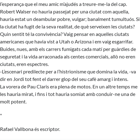
l’esperança que el meu amic m’ajudés a treure-me-la del cap.
Robert Walser no hauria passejat per una ciutat com aquella,
hauria estat un deambular pobre, vulgar; banalment tumultuós. Si
la ciutat ha fugit de la seva realitat, de què serveixen les ciutats?
Quin sentit té la convivència? Vaig pensar en aquelles ciutats
americanes que havia vist a Utah o Arizona i em vaig esgarrifar.
Buides, nues, amb els carrers fumigats cada matí per guàrdies de
seguretat i la vida arraconada als centes comercials, allò no eren
ciutats, eren espectres.
-L’escenari predilecte per a l’histrionisme que domina la vida, -va
dir en Jordi tot fent el darrer glop del seu cafè amarg i intens.
La vorera de Pau Claris era plena de motos. En un altre temps me
les hauria mirat, i fins i tot hauria somiat amb conduir-ne una de
molt potent.
*
Rafael Vallbona és escriptor.