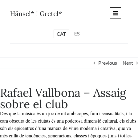
Skip
to
Hänsel* i Gretel*
content
ES
CAT
*
ARTICLES
*
CICLES
Previous
Next
*
DIÀLEGS BARCELONA
*
DEBATS DE CIUTAT
Rafael Vallbona – Assaig
*
PISTES LITERÀRIES
sobre el club
*
SÈRIE CULTURAL
Des que la música és un joc de nit amb copes, fum i sensualitats, i la
*
DIARI DEL DIA DESPRÉS
cara obscura de les ciutats és una poderosa dimensió cultural, els clubs
*
QUIOSC HÄNSEL* i GRETEL*
són els epicentres d’una manera de viure moderna i creativa, que va
més enllà de tendències, generacions, classes i èpoques (fins i tot les
*
UNIVERS HÄNSEL* i GRETEL*