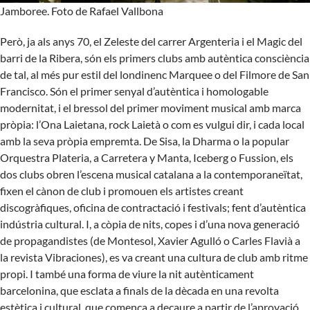
Jamboree. Foto de Rafael Vallbona
Però, ja als anys 70, el Zeleste del carrer Argenteria i el Magic del
barri de la Ribera, són els primers clubs amb autèntica consciència
de tal, al més pur estil del londinenc Marquee o del Filmore de San
Francisco. Són el primer senyal d’autèntica i homologable
modernitat, i el bressol del primer moviment musical amb marca
pròpia: l’Ona Laietana, rock Laietà o com es vulgui dir, i cada local
amb la seva pròpia empremta. De Sisa, la Dharma o la popular
Orquestra Plateria, a Carretera y Manta, Iceberg o Fussion, els
dos clubs obren l’escena musical catalana a la contemporaneïtat,
fixen el cànon de club i promouen els artistes creant
discogràfiques, oficina de contractació i festivals; fent d’autèntica
indústria cultural. I, a còpia de nits, copes i d’una nova generació
de propagandistes (de Montesol, Xavier Agulló o Carles Flavià a
la revista Vibraciones), es va creant una cultura de club amb ritme
propi. I també una forma de viure la nit autènticament
barcelonina, que esclata a finals de la dècada en una revolta
estètica i cultural, que comença a decaure a partir de l’aprovació