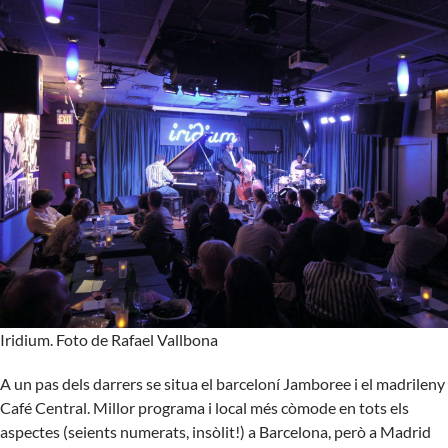
Iridium. Foto de Rafael Vallbona
A un pas dels darrers se situa el barceloní Jamboree i el madrileny
Café Central. Millor programa i local més còmode en tots els
aspectes (seients numerats, insòlit!) a Barcelona, però a Madrid