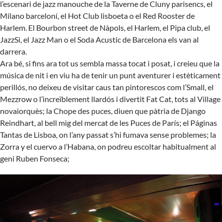
l’escenari de jazz manouche de la Taverne de Cluny parisencs, el
Milano barceloní, el Hot Club lisboeta o el Red Rooster de
Harlem. El Bourbon street de Nàpols, el Harlem, el Pipa club, el
JazzSi, el Jazz Man o el Soda Acustic de Barcelona els van al
darrera.
Ara bé, si fins ara tot us sembla massa tocat i posat, i creieu que la
música de nit i en viu ha de tenir un punt aventurer i estèticament
perillós, no deixeu de visitar caus tan pintorescos com l’Small, el
Mezzrow o l’increïblement llardós i divertit Fat Cat, tots al Village
novaiorquès; la Chope des puces, diuen que pàtria de Django
Reindhart, al bell mig del mercat de les Puces de París; el Páginas
Tantas de Lisboa, on l’any passat s’hi fumava sense problemes; la
Zorra y el cuervo a l’Habana, on podreu escoltar habitualment al
geni Ruben Fonseca;