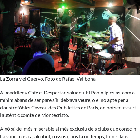
La Zorra y el Cuervo. Foto de Rafael Vallbona
Al madrileny Cafè el Despertar, saludeu-hi Pablo Iglesias, com a
mínim abans de ser pare s’hi deixava veure, o el no apte per a
claustrofòbics Caveau des Oubliettes de París, on potser us surt
l’autèntic comte de Montecristo.
Això sí, del més miserable al més exclusiu dels clubs que conec, hi
ha suor, música, alcohol, cossos i, fins fa un temps, fum. Claus