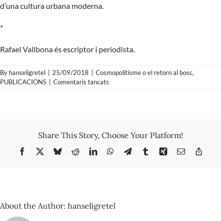
d’una cultura urbana moderna.
*
Rafael Vallbona és escriptor i periodista.
By
hanseligretel
|
25/09/2018
|
Cosmopolitisme o el retorn al bosc
,
a
PUBLICACIONS
|
Comentaris tancats
Rafael
Vallbona
–
Assaig
sobre
Share This Story, Choose Your Platform!
el
club
Facebook
X
Bluesky
Reddit
LinkedIn
WhatsApp
Telegram
Tumblr
Xing
Email
Copy
Link
About the Author:
hanseligretel