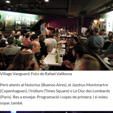
Village Vanguard. Foto de Rafael Vallbona
Però atents al Notorius (Buenos Aires), el Jazzhus Montmartre
(Copenhaguen), l’Iridium (Times Square) o Le Duc des Lombards
(París). Res a envejar. Programació i copes de primera; i si voleu
sopar, també.