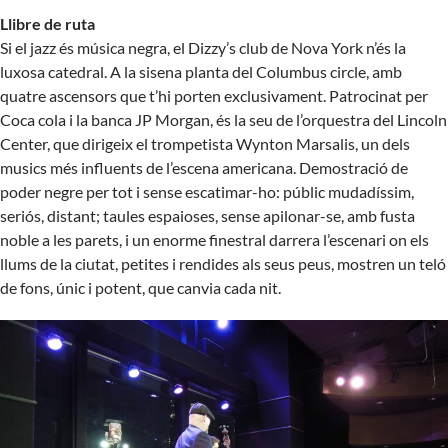
Llibre de ruta
Si el jazz és música negra, el Dizzy’s club de Nova York n’és la
luxosa catedral. A la sisena planta del Columbus circle, amb
quatre ascensors que t’hi porten exclusivament. Patrocinat per
Coca cola i la banca JP Morgan, és la seu de l’orquestra del Lincoln
Center, que dirigeix el trompetista Wynton Marsalis, un dels
musics més influents de l’escena americana. Demostració de
poder negre per tot i sense escatimar-ho: públic mudadíssim,
seriós, distant; taules espaioses, sense apilonar-se, amb fusta
noble a les parets, i un enorme finestral darrera l’escenari on els
llums de la ciutat, petites i rendides als seus peus, mostren un teló
de fons, únic i potent, que canvia cada nit.