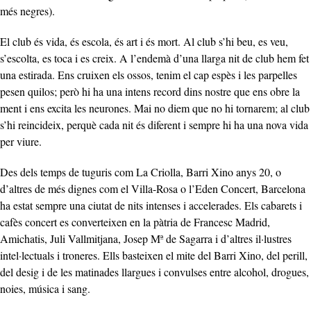
més negres).
El club és vida, és escola, és art i és mort. Al club s’hi beu, es veu,
s’escolta, es toca i es creix. A l’endemà d’una llarga nit de club hem fet
una estirada. Ens cruixen els ossos, tenim el cap espès i les parpelles
pesen quilos; però hi ha una intens record dins nostre que ens obre la
ment i ens excita les neurones. Mai no diem que no hi tornarem; al club
s’hi reincideix, perquè cada nit és diferent i sempre hi ha una nova vida
per viure.
Des dels temps de tuguris com La Criolla, Barri Xino anys 20, o
d’altres de més dignes com el Villa-Rosa o l’Eden Concert, Barcelona
ha estat sempre una ciutat de nits intenses i accelerades. Els cabarets i
cafès concert es converteixen en la pàtria de Francesc Madrid,
Amichatis, Juli Vallmitjana, Josep Mª de Sagarra i d’altres il·lustres
intel·lectuals i troneres. Ells basteixen el mite del Barri Xino, del perill,
del desig i de les matinades llargues i convulses entre alcohol, drogues,
noies, música i sang.