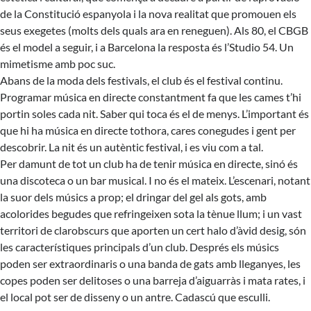
de la Constitució espanyola i la nova realitat que promouen els
seus exegetes (molts dels quals ara en reneguen). Als 80, el CBGB
és el model a seguir, i a Barcelona la resposta és l’Studio 54. Un
mimetisme amb poc suc.
Abans de la moda dels festivals, el club és el festival continu.
Programar música en directe constantment fa que les cames t’hi
portin soles cada nit. Saber qui toca és el de menys. L’important és
que hi ha música en directe tothora, cares conegudes i gent per
descobrir. La nit és un autèntic festival, i es viu com a tal.
Per damunt de tot un club ha de tenir música en directe, sinó és
una discoteca o un bar musical. I no és el mateix. L’escenari, notant
la suor dels músics a prop; el dringar del gel als gots, amb
acolorides begudes que refringeixen sota la tènue llum; i un vast
territori de clarobscurs que aporten un cert halo d’àvid desig, són
les característiques principals d’un club. Després els músics
poden ser extraordinaris o una banda de gats amb lleganyes, les
copes poden ser delitoses o una barreja d’aiguarràs i mata rates, i
el local pot ser de disseny o un antre. Cadascú que esculli.