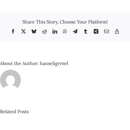
Nº99
–
Alerta
Barcelona
Share This Story, Choose Your Platform!
–
Miquel
Facebook
X
Bluesky
Reddit
LinkedIn
WhatsApp
Telegram
Tumblr
Xing
Email
Copy
Molina
Link
About the Author:
hanseligretel
Pista
nº423_Ana
Garriga
y
Related Posts
Carmen
Orbita