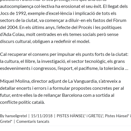
autocomplaença col·lectiva ha erosionat el seu èxit. El llegat dels
Jocs de 1992, exemple d’excel·lència i implicació de tots els
sectors de la ciutat, va començar a diluir-en els fastos del Fòrum
del 2004. En els últims anys, l’efecte del Procés i les polítiques
d’Ada Colau, molt centrades en els temes socials però sense
discurs cultural, obliguen a redefinir el model.
Cal recuperar el consens per impulsar els punts forts de la ciutat:
la cultura, el llibre, la investigació, el sector tecnològic, els grans
esdeveniments i congressos, l’esport, el pacifisme, la tolerància …
Miquel Molina, director adjunt de
La Vanguardia
, s’atreveix a
detallar encerts i errors i a formular propostes concretes per al
futur, entre elles la de rellançar Barcelona com a sortida al
conflicte polític català.
By
hanseligretel
|
15/11/2018
|
PISTES HÄNSEL* i GRETEL*
,
Pistes Hänsel* i
a
Gretel*
|
Comentaris tancats
Pista