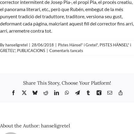
corrector intermitent de Josep Pla-, el propi Pla, el procés creatiu,
el panorama literari, etc., però que Rubén, embegut de la més
punyent tradició del traduttore, traditore, versiona seu gust,
deformant cada pàgina, malcriant aquest fill del corrector fins arri,
arri, arremetre contra tot.
By
hanseligretel
|
28/06/2018
|
Pistes Hänsel* i Gretel*
,
PISTES HÄNSEL* i
a
GRETEL*
,
PUBLICACIONS
|
Comentaris tancats
Pista
Nº89
–
Adrià
Pujol
Share This Story, Choose Your Platform!
Cruells
i
Facebook
X
Bluesky
Reddit
LinkedIn
WhatsApp
Telegram
Tumblr
Xing
Email
Copy
Rubén
Link
Martín
Giráldez
–
El
fill
About the Author:
hanseligretel
del