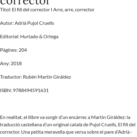
corrector
Títol:
El fill del corrector I Arre, arre, corrector
Autor: Adrià Pujol Cruells
Editorial:
Hurtado & Ortega
Pàgines: 204
Any: 2018
Traductor: Rubén Martín Giráldez
ISBN: 9788494591631
En realitat, el llibre va sorgir d’un encàrrec a Martín Giráldez: la
traducció castellana d’un original català de Pujol Cruells, El fill del
corrector. Una petita meravella que versa sobre el pare d’Adrià -