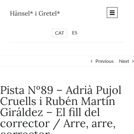
Skip
to
Hänsel* i Gretel*
content
ES
CAT
*
ARTICLES
*
CICLES
Previous
Next
*
DIÀLEGS BARCELONA
*
DEBATS DE CIUTAT
Pista Nº89 – Adrià Pujol
*
PISTES LITERÀRIES
Cruells i Rubén Martín
*
SÈRIE CULTURAL
Giráldez – El fill del
*
DIARI DEL DIA DESPRÉS
corrector / Arre, arre,
*
QUIOSC HÄNSEL* i GRETEL*
*
UNIVERS HÄNSEL* i GRETEL*