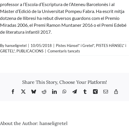
professor a l’Escola d’Escriptura de l’Ateneu Barcelonès i al
Màster d’Edició de la Universitat Pompeu Fabra. Ha escrit mitja
dotzena de llibresi ha rebut diversos guardons com el Premio
Miradas 2006, el Premi Ramon Muntaner 2016 o el Premi Edebé
de literatura infantil 2017.
By
hanseligretel
|
10/05/2018
|
Pistes Hänsel* i Gretel*
,
PISTES HÄNSEL* i
a
GRETEL*
,
PUBLICACIONS
|
Comentaris tancats
Pista
Nº82
–
Ricard
Ruiz
Share This Story, Choose Your Platform!
Garzon
–
Facebook
X
Bluesky
Reddit
LinkedIn
WhatsApp
Telegram
Tumblr
Xing
Email
Copy
Mary
Link
Shelley
i
el
monstre
de
About the Author:
hanseligretel
Frankenstein