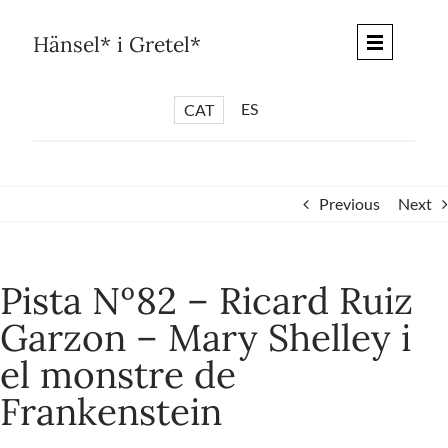
Skip
to
Hänsel* i Gretel*
content
ES
CAT
*
ARTICLES
*
CICLES
Previous
Next
*
DIÀLEGS BARCELONA
*
DEBATS DE CIUTAT
Pista Nº82 – Ricard Ruiz
*
PISTES LITERÀRIES
Garzon – Mary Shelley i
*
SÈRIE CULTURAL
el monstre de
*
DIARI DEL DIA DESPRÉS
Frankenstein
*
QUIOSC HÄNSEL* i GRETEL*
*
UNIVERS HÄNSEL* i GRETEL*