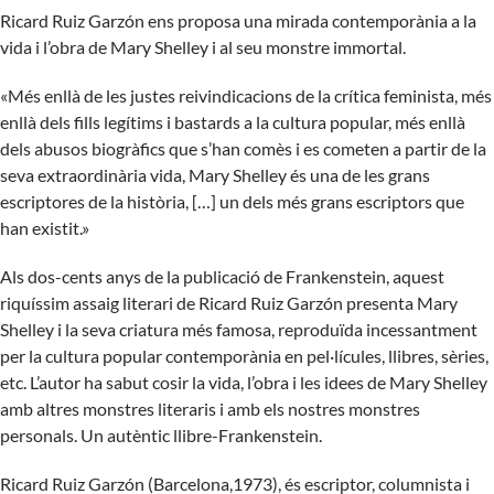
Ricard Ruiz Garzón ens proposa una mirada contemporània a la
vida i l’obra de Mary Shelley i al seu monstre immortal.
«Més enllà de les justes reivindicacions de la crítica feminista, més
enllà dels fills legítims i bastards a la cultura popular, més enllà
dels abusos biogràfics que s’han comès i es cometen a partir de la
seva extraordinària vida, Mary Shelley és una de les grans
escriptores de la història, […] un dels més grans escriptors que
han existit.»
Als dos-cents anys de la publicació de Frankenstein, aquest
riquíssim assaig literari de Ricard Ruiz Garzón presenta Mary
Shelley i la seva criatura més famosa, reproduïda incessantment
per la cultura popular contemporània en pel·lícules, llibres, sèries,
etc. L’autor ha sabut cosir la vida, l’obra i les idees de Mary Shelley
amb altres monstres literaris i amb els nostres monstres
personals. Un autèntic llibre-Frankenstein.
Ricard Ruiz Garzón (Barcelona,1973), és escriptor, columnista i