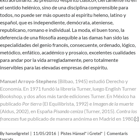
el sentido helénico, sino de una disciplina comprensible para
todos, no puede ser más opuesto al espíritu heleno, latino y
español, que es independiente, demócrata, ateniense,
republicano, romano e individual. La moda, el buen tono, la
deferencia de una filosofía asequible a las damas han sido las
especialidades del genio francés, consecuente, ordenado, lógico,
metódico, enfático, académico y prosaico, excelentes cualidades
para andar por la vida arregladamente, pero totalmente
inservibles para las elevadas empresas del espíritu.
Manuel Arroyo-Stephens
(Bilbao, 1945) estudió Derecho y
Economía. En 1971 fundó la librería Turner, luego English Turner
Bookshop, y dos años más tarde ediciones Turner. En México ha
publicado
Por tierra
(El Equilibrista, 1992) e
Imagen de la muerte
(Aldus, 2002), en España
Pisando ceniza
(Turner, 2015).
Contra los
franceses
fue publicado de manera anónima en Madrid en 1980.
[:]
By
hanseligretel
|
11/05/2016
|
Pistes Hänsel* i Gretel*
|
Comentaris
a
tancats