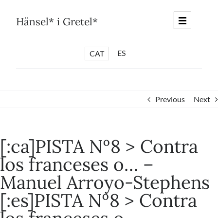
Skip
to
Hänsel* i Gretel*
content
ES
CAT
*
ARTICLES
*
CICLES
Previous
Next
*
DIÀLEGS BARCELONA
*
DEBATS DE CIUTAT
[:ca]PISTA Nº8 > Contra
*
PISTES LITERÀRIES
los franceses o… –
*
SÈRIE CULTURAL
Manuel Arroyo-Stephens
*
DIARI DEL DIA DESPRÉS
[:es]PISTA Nº8 > Contra
*
QUIOSC HÄNSEL* i GRETEL*
*
UNIVERS HÄNSEL* i GRETEL*