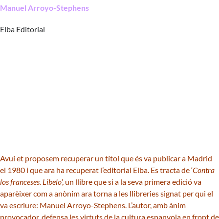
Manuel Arroyo-Stephens
Elba Editorial
Avui et proposem recuperar un títol que és va publicar a Madrid
el 1980 i que ara ha recuperat l’editorial Elba. Es tracta de ‘
Contra
los franceses. Libelo
’, un llibre que si a la seva primera edició va
aparèixer com a anònim ara torna a les llibreries signat per qui el
va escriure: Manuel Arroyo-Stephens. L’autor, amb ànim
provocador, defensa les virtuts de la cultura espanyola en front de