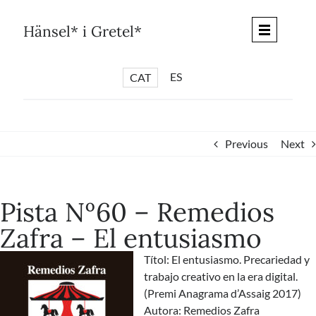
Skip
to
Hänsel* i Gretel*
content
ES
CAT
*
ARTICLES
*
CICLES
Previous
Next
*
DIÀLEGS BARCELONA
*
DEBATS DE CIUTAT
Pista Nº60 – Remedios
*
PISTES LITERÀRIES
Zafra – El entusiasmo
*
SÈRIE CULTURAL
Títol: El entusiasmo. Precariedad y
*
DIARI DEL DIA DESPRÉS
trabajo creativo en la era digital.
*
QUIOSC HÄNSEL* i GRETEL*
(Premi Anagrama d’Assaig 2017)
Autora: Remedios Zafra
*
UNIVERS HÄNSEL* i GRETEL*