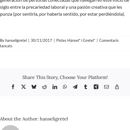
siglo entre la precariedad laboral y una pasión creativa que les
punza (por sentirla, por haberla sentido, por estar perdiéndola).
By
hanseligretel
|
30/11/2017
|
Pistes Hänsel* i Gretel*
|
Comentaris
a
tancats
Pista
Nº60
–
Remedios
Zafra
Share This Story, Choose Your Platform!
–
El
Facebook
X
Bluesky
Reddit
LinkedIn
WhatsApp
Telegram
Tumblr
Xing
Email
Copy
entusiasmo
Link
About the Author:
hanseligretel