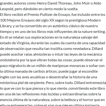
grandes autores como Henry David Thoreau, John Muir o Aldo
Leopold, pero dándoles en cierto modo la vuelta.
El libro recibió el Premio Pulitzer de Ensayo, fue incluido entre los
100 Mejores Ensayos del siglo XX según la prestigiosa Modern
Library, y se ha convertido en un auténtico clásico de nuestro
tiempo y en uno de los libros más influyentes de la nature writing.
En él se relatan sus exploraciones en la naturaleza salvaje del
estado de Virginia, durante las cuales da cuenta de una capacidad
de observación que resulta tan insólita como reveladora. Dillard
puede acechar ratas almizcleras o intuir las leyes de la mecánica
ondulatoria por la que vibran todas las cosas; puede observar el
paso migratorio de un millón de mariposas monarcas o soñar con
la última manada de caribús árticos; puede jugar al escondite
inglés con las aves acuáticas o desentrañar la historia de una
misteriosa piel de serpiente. Pero, sobre todo, Dillard entremezcla
lo que ve con lo que piensa y lo que siente, convirtiendo este libro
en una de las reflexiones más lúcidas y extraordinarias sobre la
esencia última de la naturaleza, sobre la belleza y el horror que en
ella se entremezclan, sobre el azar que rige en última instancia