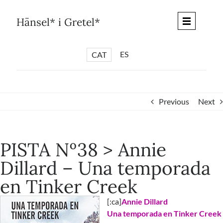
Skip
to
Hänsel* i Gretel*
content
ES
CAT
*
ARTICLES
*
CICLES
Previous
Next
*
DIÀLEGS BARCELONA
*
DEBATS DE CIUTAT
PISTA Nº38 > Annie
*
PISTES LITERÀRIES
Dillard – Una temporada
*
SÈRIE CULTURAL
en Tinker Creek
*
DIARI DEL DIA DESPRÉS
*
QUIOSC HÄNSEL* i GRETEL*
[:ca]
Annie Dillard
Una temporada en Tinker Creek
*
UNIVERS HÄNSEL* i GRETEL*