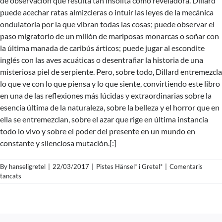
de observación que resulta tan insólita como reveladora. Dillard
puede acechar ratas almizcleras o intuir las leyes de la mecánica
ondulatoria por la que vibran todas las cosas; puede observar el
paso migratorio de un millón de mariposas monarcas o soñar con
la última manada de caribús árticos; puede jugar al escondite
inglés con las aves acuáticas o desentrañar la historia de una
misteriosa piel de serpiente. Pero, sobre todo, Dillard entremezcla
lo que ve con lo que piensa y lo que siente, convirtiendo este libro
en una de las reflexiones más lúcidas y extraordinarias sobre la
esencia última de la naturaleza, sobre la belleza y el horror que en
ella se entremezclan, sobre el azar que rige en última instancia
todo lo vivo y sobre el poder del presente en un mundo en
constante y silenciosa mutación.[:]
By
hanseligretel
|
22/03/2017
|
Pistes Hänsel* i Gretel*
|
Comentaris
a
tancats
PISTA
Nº38
>
Annie