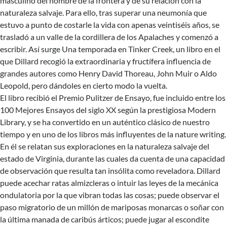
masculino del hombre de la frontera y de su relación con la
naturaleza salvaje. Para ello, tras superar una neumonía que
estuvo a punto de costarle la vida con apenas veintiséis años, se
trasladó a un valle de la cordillera de los Apalaches y comenzó a
escribir. Así surge Una temporada en Tinker Creek, un libro en el
que Dillard recogió la extraordinaria y fructífera influencia de
grandes autores como Henry David Thoreau, John Muir o Aldo
Leopold, pero dándoles en cierto modo la vuelta.
El libro recibió el Premio Pulitzer de Ensayo, fue incluido entre los
100 Mejores Ensayos del siglo XX según la prestigiosa Modern
Library, y se ha convertido en un auténtico clásico de nuestro
tiempo y en uno de los libros más influyentes de la nature writing.
En él se relatan sus exploraciones en la naturaleza salvaje del
estado de Virginia, durante las cuales da cuenta de una capacidad
de observación que resulta tan insólita como reveladora. Dillard
puede acechar ratas almizcleras o intuir las leyes de la mecánica
ondulatoria por la que vibran todas las cosas; puede observar el
paso migratorio de un millón de mariposas monarcas o soñar con
la última manada de caribús árticos; puede jugar al escondite