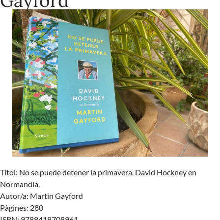
Gayford
Títol: No se puede detener la primavera. David Hockney en
Normandía.
Autor/a: Martin Gayford
Pàgines: 280
ISBN: 9788418708961