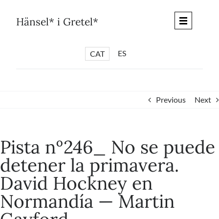
Skip
to
Hänsel* i Gretel*
content
ES
CAT
*
ARTICLES
*
CICLES
Previous
Next
*
DIÀLEGS BARCELONA
*
DEBATS DE CIUTAT
Pista nº246_ No se puede
*
PISTES LITERÀRIES
detener la primavera.
*
SÈRIE CULTURAL
David Hockney en
*
DIARI DEL DIA DESPRÉS
Normandía — ​​Martin
*
QUIOSC HÄNSEL* i GRETEL*
*
UNIVERS HÄNSEL* i GRETEL*