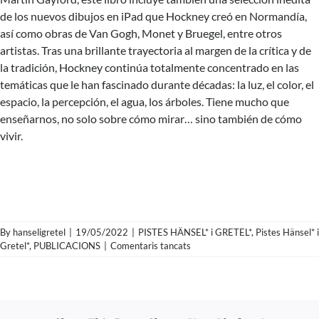
de los nuevos dibujos en iPad que Hockney creó en Normandía,
así como obras de Van Gogh, Monet y Bruegel, entre otros
artistas. Tras una brillante trayectoria al margen de la crítica y de
la tradición, Hockney continúa totalmente concentrado en las
temáticas que le han fascinado durante décadas: la luz, el color, el
espacio, la percepción, el agua, los árboles. Tiene mucho que
enseñarnos, no solo sobre cómo mirar… sino también de cómo
vivir.
By
hanseligretel
|
19/05/2022
|
PISTES HÄNSEL* i GRETEL*
,
Pistes Hänsel* i
a
Gretel*
,
PUBLICACIONS
|
Comentaris tancats
Pista
nº246_
No
se
puede