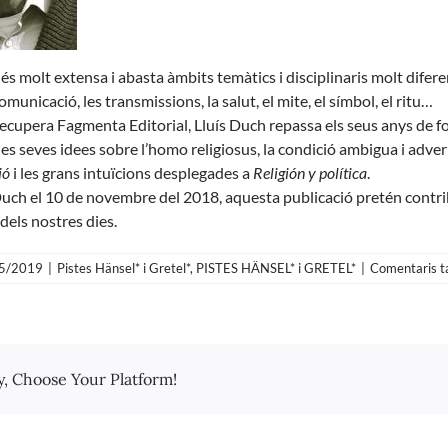
s molt extensa i abasta àmbits temàtics i disciplinaris molt diferents: l
omunicació, les transmissions, la salut, el mite, el símbol, el ritu…
recupera
Fagmenta Editorial
, Lluís Duch repassa els seus anys de f
, les seves idees sobre l’homo religiosus, la condició ambigua i adv
ió
i les grans intuïcions desplega­des a
Religión y política
.
uch el 10 de novembre del 2018, aquesta publicació pretén contribu
dels nostres dies.
5/2019
|
Pistes Hänsel* i Gretel*
,
PISTES HÄNSEL* i GRETEL*
|
Comentaris t
y, Choose Your Platform!