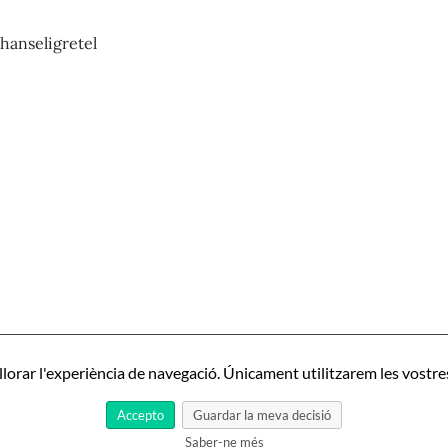
hanseligretel
Pista
nº423_Ana
Garriga
y
Carmen
Orbita
ta
-
424_Bertrand
Instrucción
sonne
de
novicias.
illorar l'experiència de navegació. Únicament utilitzarem les vostr
na
Vidas
del
Accepto
Guardar la meva decisió
convento
Saber-ne més