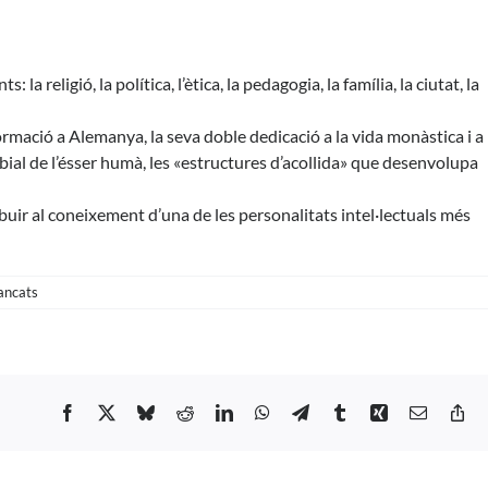
a religió, la política, l’ètica, la pedagogia, la família, la ciutat, la
ormació a Alemanya, la seva doble dedicació a la vida monàstica i a
erbial de l’ésser humà, les «estructures d’acollida» que desenvolupa
ir al coneixement d’una de les personalitats intel·lectuals més
a
ancats
Pista
Nº
118
–
Ignasi
Facebook
X
Bluesky
Reddit
LinkedIn
WhatsApp
Telegram
Tumblr
Xing
Email
Co
Moreta
Li
–
Conversa
amb