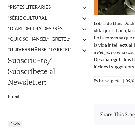
*
PISTES LITERÀRIES
*
SÈRIE CULTURAL
L’obra de Lluís Duch é
*
DIARI DEL DIA DESPRÉS
vida quotidiana, la c
En la conversa que 
*
QUIOSC HÄNSEL* i GRETEL*
la vida intel·lectual
*
UNIVERS HÄNSEL* i GRETEL*
a
Religió i comunicac
Subscriu-te/
Desaparegut Lluís D
lúcides i suggerents 
Subscríbete al
Newsletter:
By
hanseligretel
|
09/0
Email:
Share This Stor