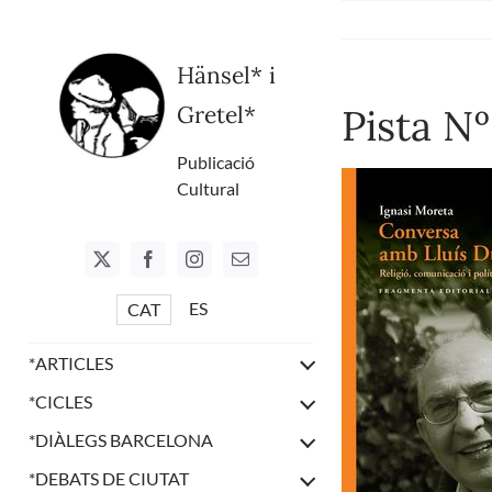
Skip
to
content
Hänsel* i
Gretel*
Pista N
Publicació
Cultural
ES
CAT
*
ARTICLES
*
CICLES
*
DIÀLEGS BARCELONA
*
DEBATS DE CIUTAT