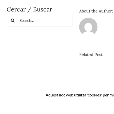
Cercar / Buscar
About the Author:
Search
for:
Related Posts
Pis
nº
Mi
–
Aquest lloc web utilitza 'cookies' per m
Mo
l’IA