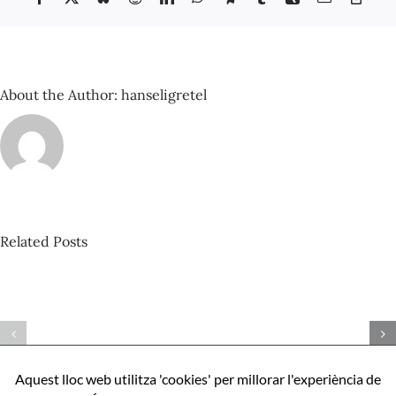
Dietrich
Link
a
Barcelona.
1962
About the Author:
hanseligretel
Related Posts
David
Castillo
–
Espacio
Com
Sonante
ser
nº
perfecte,
92_Amen
Aquest lloc web utilitza 'cookies' per millorar l'experiència de
apunts
binaural