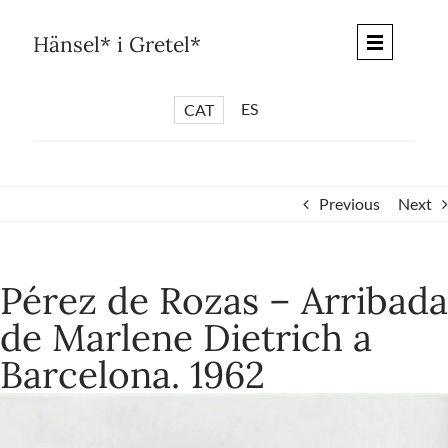
Skip
to
Hänsel* i Gretel*
content
ES
CAT
*
ARTICLES
*
CICLES
Previous
Next
*
DIÀLEGS BARCELONA
*
DEBATS DE CIUTAT
Pérez de Rozas – Arribada
*
PISTES LITERÀRIES
de Marlene Dietrich a
*
SÈRIE CULTURAL
Barcelona. 1962
*
DIARI DEL DIA DESPRÉS
*
QUIOSC HÄNSEL* i GRETEL*
*
UNIVERS HÄNSEL* i GRETEL*