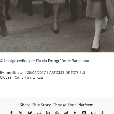
© Imatge cedida per l’Arxiu Fotogràfic de Barcelona
By
hanseligretel
|
28/04/2017
|
ARTICLES DE TOTS ELS
a
CICLES
|
Comentaris tancats
Pérez
de
Rozas
–
Arribada
Share This Story, Choose Your Platform!
de
Marlene
Facebook
X
Bluesky
Reddit
LinkedIn
WhatsApp
Telegram
Tumblr
Xing
Email
Copy