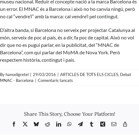
museu nacional. Reduir el concepte nació a la marca Barcelona és
un error. El MNAC és a Barcelona i això no ho canvia ningú, però
no cal “vendre’l” amb la marca: cal vendre’l pel contingut.
D’altra banda, si Barcelona no serveix per projectar Catalunya al
món, serveix de poc al país, és a dir, fa poc de capital. Això no vol
dir que no es pugui parlar, en la publicitat, del “MNAC de
Barcelona”, com qui parlar del MoMA de Nova York. Però
respectem història, contingut i país.
By
hanseligretel
|
29/03/2016
|
ARTICLES DE TOTS ELS CICLES
,
Debat
a
MNAC - Barcelona
|
Comentaris tancats
Patricia
Gabancho
sobre
el
debat
Share This Story, Choose Your Platform!
‘MNAC
o
Facebook
X
Bluesky
Reddit
LinkedIn
WhatsApp
Telegram
Tumblr
Xing
Email
Copy
MNAC
Link
Barcelona’