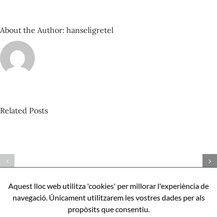
About the Author:
hanseligretel
Related Posts
David
Castillo
–
Espacio
Com
Sonante
ser
nº
perfecte,
92_Amen
Aquest lloc web utilitza 'cookies' per millorar l'experiència de
apunts
binaural
navegació. Únicament utilitzarem les vostres dades per als
sobre
propòsits que consentiu.
Aníbal