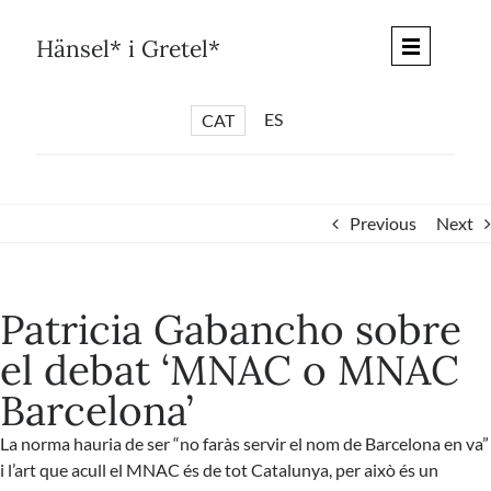
Skip
to
Hänsel* i Gretel*
content
ES
CAT
*
ARTICLES
*
CICLES
Previous
Next
*
DIÀLEGS BARCELONA
*
DEBATS DE CIUTAT
Patricia Gabancho sobre
*
PISTES LITERÀRIES
el debat ‘MNAC o MNAC
*
SÈRIE CULTURAL
Barcelona’
*
DIARI DEL DIA DESPRÉS
*
QUIOSC HÄNSEL* i GRETEL*
La norma hauria de ser “no faràs servir el nom de Barcelona en va”
i l’art que acull el MNAC és de tot Catalunya, per això és un
*
UNIVERS HÄNSEL* i GRETEL*