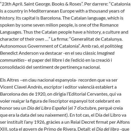
“23th April. Saint George. Books & Roses”. Per darrere: “Catalonia
is a country in Mediterranean Europe with a thousand years of
history. Its capital is Barcelona. The Catalan language, which is
spoken by some seven milion people, is one of the Romance
Languages. Thus the Catalan people have a history, a culture and
character of their own …” La firma: “Generalitat de Catalunya.
Autonomous Government of Catalonia”. Amb raó, el politòleg
Benedict Anderson va destacar -en el seu clàssic
Imagined
communities
– el paper del llibre i de l’edició en la creació i
consolidació del sentiment de pertinença nacional.
Els Altres –en clau nacional espanyola- recorden que va ser
Vicent Clavel Andrés, escriptor i editor valencià establert a
Barcelona des de 1920, on dirigia l’Editorial Cervantes, qui va
voler realçar la figura de l’escriptor espanyol tot celebrant en
honor seu un
Día del Libro Español
(el 7 d’octubre, perquè creia
que era la data del seu naixement). En tot cas, el Día del Libro va
ser instituït l’any 1926, gràcies a un Reial Decret firmat per Alfons
XIII, sota el govern de Primo de Rivera. Detall: el
Día del libro
-que