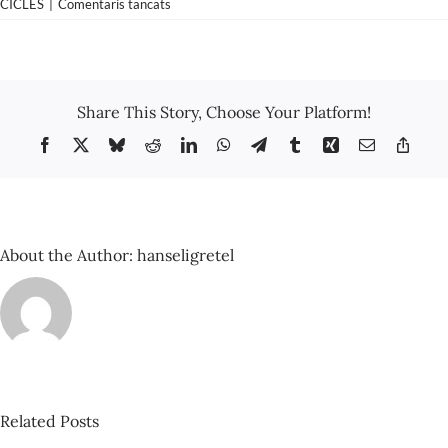
a
CICLES
|
Comentaris tancats
Miquel
Porta
Perales
–
Sant
Share This Story, Choose Your Platform!
Jordi
a
Facebook
X
Bluesky
Reddit
LinkedIn
WhatsApp
Telegram
Tumblr
Xing
Email
Copy
l’era
Link
de
la
sobremodernitat
About the Author:
hanseligretel
Related Posts
David