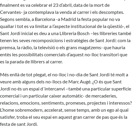
finalment es va celebrar el 23 d’abril, data de la mort de
Cervantes- ja contemplava la venda al carrer i els descomptes.
Segons sembla, a Barcelona -a Madrid la festa popular no va
quallar i tot es va limitar a l’aspecte institucional de la qüestió-, el
Sant Jordi inicial es deu a una Llibreria Bosch –les llibreries també
tenen les seves recomposicions i estratègies de Sant Jordi: com la
premsa, la ràdio, la televisió o els grans magatzems- que hauria
entès les possibilitats comercials d’aquest no-lloc transitori que
es la parada de llibrers al carrer.
Més enllà de tot plegat, el no-lloc i no-dia de Sant Jordi té molt a
veure amb alguns dels no-llocs de Marc Augé. ¿O és que Sant
Jordi no és un espai d´intercanvi –també una particular superfície
comercial i un particular caixer automàtic- de mercaderies,
relacions, emocions, sentiments, promeses, projectes i interessos?
L’home sobremodern, accelerat, sense temps, amb un ego al qual
satisfer, troba el seu espai en aquest gran carrer de pas que és la
festa de sant Jordi.