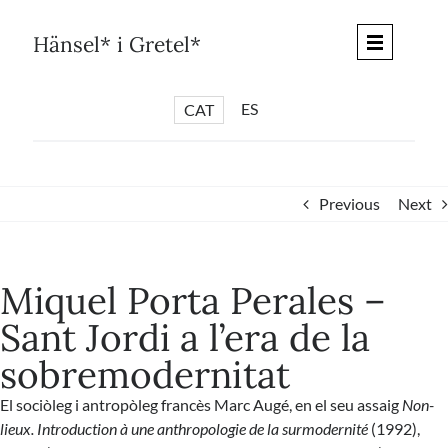
Skip
to
Hänsel* i Gretel*
content
ES
CAT
*
ARTICLES
*
CICLES
Previous
Next
*
DIÀLEGS BARCELONA
*
DEBATS DE CIUTAT
Miquel Porta Perales –
*
PISTES LITERÀRIES
Sant Jordi a l’era de la
*
SÈRIE CULTURAL
sobremodernitat
*
DIARI DEL DIA DESPRÉS
*
QUIOSC HÄNSEL* i GRETEL*
El sociòleg i antropòleg francès Marc Augé, en el seu assaig
Non-
lieux. Introduction à une anthropologie de la surmodernité
(1992),
*
UNIVERS HÄNSEL* i GRETEL*