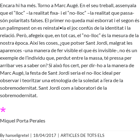
Encara hi ha més. Torno a Marc Augé. En el seu treball, assenyala
que el “lloc” –la realitat fixa- i el “no-lloc” –la realitat que passa-
són polaritats falses. El primer no queda mai esborrat i el segon és
un palimpsest on es reinstal•la el joc confús de la identitat i la
relació. Però, afegeix que, en tot cas, el “no-lloc” és la mesura de la
nostra època. Així les coses, ¿que potser Sant Jordi, malgrat les
aparences -una manera de fer visible el que és invisible-, no és un
exemple de l’individu que, perdut entre la massa, té pressa per
arribar ves a saber on? Si això fos cert, per dir-ho a la manera de
Marc Augé, la festa de Sant Jordi seria el no-lloc ideal per
observar i teoritzar una etnologia de la soledat a l’era de la
sobremodernitat. Sant Jordi com a laboratori de la
sobremodernitat.
*
Miquel Porta Perales
By
hanseligretel
|
18/04/2017
|
ARTICLES DE TOTS ELS