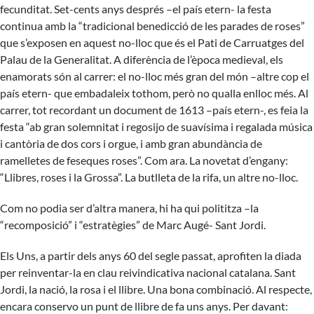
fecunditat. Set-cents anys després –el país etern- la festa
continua amb la “tradicional benedicció de les parades de roses”
que s’exposen en aquest no-lloc que és el Pati de Carruatges del
Palau de la Generalitat. A diferència de l’època medieval, els
enamorats són al carrer: el no-lloc més gran del món –altre cop el
país etern- que embadaleix tothom, però no qualla enlloc més. Al
carrer, tot recordant un document de 1613 –país etern-, es feia la
festa “ab gran solemnitat i regosijo de suavísima i regalada música
i cantòria de dos cors i orgue, i amb gran abundància de
ramelletes de feseques roses”. Com ara. La novetat d’engany:
“Llibres, roses i la Grossa”. La butlleta de la rifa, un altre no-lloc.
Com no podia ser d’altra manera, hi ha qui polititza –la
“recomposició” i “estratègies” de Marc Augé- Sant Jordi.
Els Uns, a partir dels anys 60 del segle passat, aprofiten la diada
per reinventar-la en clau reivindicativa nacional catalana. Sant
Jordi, la nació, la rosa i el llibre. Una bona combinació. Al respecte,
encara conservo un punt de llibre de fa uns anys. Per davant: