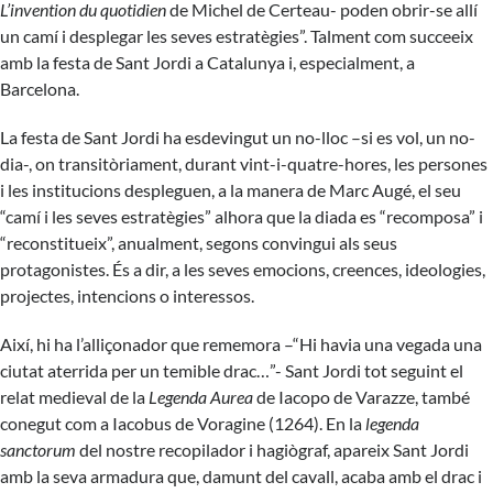
L’invention du quotidien
de Michel de Certeau- poden obrir-se allí
un camí i desplegar les seves estratègies”. Talment com succeeix
amb la festa de Sant Jordi a Catalunya i, especialment, a
Barcelona.
La festa de Sant Jordi ha esdevingut un no-lloc –si es vol, un no-
dia-, on transitòriament, durant vint-i-quatre-hores, les persones
i les institucions despleguen, a la manera de Marc Augé, el seu
“camí i les seves estratègies” alhora que la diada es “recomposa” i
“reconstitueix”, anualment, segons convingui als seus
protagonistes. És a dir, a les seves emocions, creences, ideologies,
projectes, intencions o interessos.
Així, hi ha l’alliçonador que rememora –“Hi havia una vegada una
ciutat aterrida per un temible drac…”- Sant Jordi tot seguint el
relat medieval de la
Legenda Aurea
de Iacopo de Varazze, també
conegut com a Iacobus de Voragine (1264). En la
legenda
sanctorum
del nostre recopilador i hagiògraf, apareix Sant Jordi
amb la seva armadura que, damunt del cavall, acaba amb el drac i