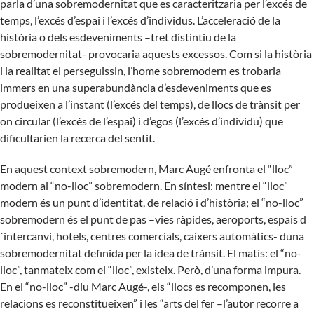
parla d’una sobremodernitat que es caracteritzaria per l’excés de
temps, l’excés d’espai i l’excés d’individus. L’acceleració de la
història o dels esdeveniments –tret distintiu de la
sobremodernitat- provocaria aquests excessos. Com si la història
i la realitat el perseguissin, l’home sobremodern es trobaria
immers en una superabundància d’esdeveniments que es
produeixen a l’instant (l’excés del temps), de llocs de trànsit per
on circular (l’excés de l’espai) i d’egos (l’excés d’individu) que
dificultarien la recerca del sentit.
En aquest context sobremodern, Marc Augé enfronta el “lloc”
modern al “no-lloc” sobremodern. En síntesi: mentre el “lloc”
modern és un punt d’identitat, de relació i d’història; el “no-lloc”
sobremodern és el punt de pas –vies ràpides, aeroports, espais d
´intercanvi, hotels, centres comercials, caixers automàtics- duna
sobremodernitat definida per la idea de trànsit. El matís: el “no-
lloc”, tanmateix com el “lloc”, existeix. Però, d’una forma impura.
En el “no-lloc” -diu Marc Augé-, els “llocs es recomponen, les
relacions es reconstitueixen” i les “arts del fer –l’autor recorre a