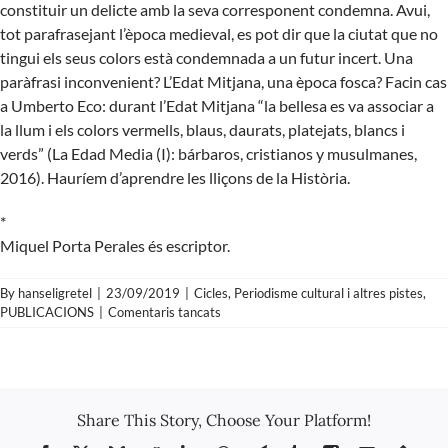
constituir un delicte amb la seva corresponent condemna. Avui,
tot parafrasejant l’època medieval, es pot dir que la ciutat que no
tingui els seus colors està condemnada a un futur incert. Una
paràfrasi inconvenient? L’Edat Mitjana, una època fosca? Facin cas
a Umberto Eco: durant l’Edat Mitjana “la bellesa es va associar a
la llum i els colors vermells, blaus, daurats, platejats, blancs i
verds” (La Edad Media (I): bárbaros, cristianos y musulmanes,
2016). Hauríem d’aprendre les lliçons de la Història.
*
Miquel Porta Perales és escriptor.
By
hanseligretel
|
23/09/2019
|
Cicles
,
Periodisme cultural i altres pistes
,
a
PUBLICACIONS
|
Comentaris tancats
Miquel
Porta
Perales
–
El
Share This Story, Choose Your Platform!
color
fa