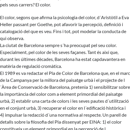
pels seus carrers? El color.
El color, segons que afirma la psicologia del color, d´Aristòtil a Eva
Heller passant per Goethe, pot afavorir la percepció, definició i
catalogació del que es veu. Fins i tot, pot modelar la conducta de
qui observa.
La ciutat de Barcelona sempre s´ha preocupat pel seu color.
Especialment, pel color de les seves façanes. Tant és així que,
durant les últimes dècades, Barcelona ha estat capdavantera en
matèria de regulació cromàtica.
El 1989 es va redactar el
Pla de Color de Barcelona
que, en el marc
de la Campanya per la millora del paisatge urbà i el projecte de l
´Àrea de Conservació de Barcelona, pretenia 1) sensibilitzar sobre
la importància del color com a element primordial del paisatge
urbà, 2) establir una carta de colors i les seves pautes d´utilització
en el conjunt urbà, 3) recuperar el color en l´edificació històrica i
4) impulsar la redacció d´una normativa al respecte. Un parell de
detalls sobre la filosofia del Pla dissenyat per EINA: 1) el color
constitueix un element primordial en la percepció de l