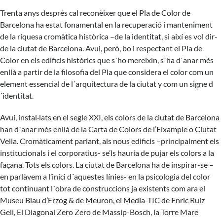
Trenta anys després cal reconèixer que el Pla de Color de
Barcelona ha estat fonamental en la recuperació i manteniment
de la riquesa cromàtica històrica –de la identitat, si així es vol dir-
de la ciutat de Barcelona. Avui, però, bo i respectant el Pla de
Color en els edificis històrics que s´ho mereixin, s´ha d´anar més
enllà a partir de la filosofia del Pla que considera el color com un
element essencial de l´arquitectura de la ciutat y com un signe d
´identitat.
Avui, instal·lats en el segle XXI, els colors de la ciutat de Barcelona
han d´anar més enllà de la Carta de Colors de l’Eixample o Ciutat
Vella. Cromàticament parlant, als nous edificis –principalment els
institucionals i el corporatius- se’ls hauria de pujar els colors a la
façana. Tots els colors. La ciutat de Barcelona ha de inspirar-se –
en parlàvem a l’inici d´aquestes línies- en la psicologia del color
tot continuant l´obra de construccions ja existents com ara el
Museu Blau d’Erzog & de Meuron, el Media-TIC de Enric Ruiz
Geli, El Diagonal Zero Zero de Massip-Bosch, la Torre Mare