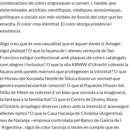
combinacions de colors engresquen o cansen. I, també, que
determinades activitats científiques, mèdiques, econòmiques,
polítiques o socials són més visibles en funció del color que les
envolta. El color crea identitat. El color atorga presència i
existència.
Algú creu que és una casualitat que el aquari danès d´Amager
sigui platejat? O que la façana de l´ateneu veneçolà de San
Francisco estigui confeccionat amb plaques de colors catalogats
com alegres i inclusius? O que la vila KBWW d’Utrecht cobreixi la
façana amb panells marrons que protegeixen la intimitat? O que
el Museu del Xocolata Nestlé de Toluca llueixi un vermell que
genera espectacularitat i emoció? O que el Papalote Museo del
Niño de Mèxic es cobreixi d´un blau que convida a la imaginació,
la fantasia y la familiaritat? O que el Centre de Diseny Sharp
d’Ontario arreplegui diversos colors amb la intenció d´aconseguir
efectes òptics? O que la Casa Naranja de Córdoba (Argentina),
seu de Naranja –empresa controlada pel Banco de Galicia de l
´Argentina-, sigui de color taronja si tenim en compte que les