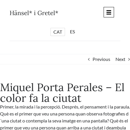
Skip
to
Hänsel* i Gretel*
content
ES
CAT
*
ARTICLES
*
CICLES
Previous
Next
*
DIÀLEGS BARCELONA
*
DEBATS DE CIUTAT
Miquel Porta Perales – El
*
PISTES LITERÀRIES
color fa la ciutat
*
SÈRIE CULTURAL
Primer, la mirada i la percepció. Després, el pensament i la paraula.
*
DIARI DEL DIA DESPRÉS
Què es el primer que veu una persona quan observa fotografies d
*
QUIOSC HÄNSEL* i GRETEL*
´una ciutat o contempla la seva imatge en una pantalla? Què és el
primer que veu una persona quan arriba a una ciutat i deambula
*
UNIVERS HÄNSEL* i GRETEL*