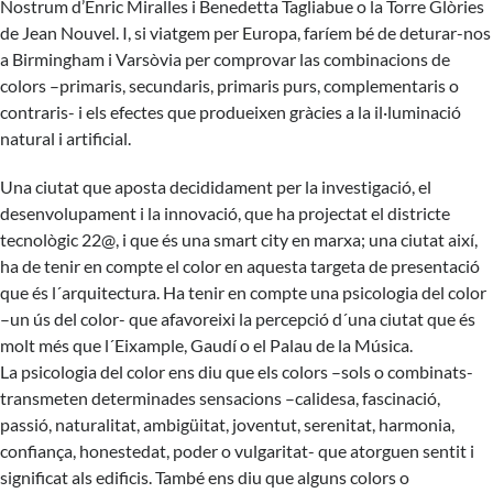
Nostrum d’Enric Miralles i Benedetta Tagliabue o la Torre Glòries
de Jean Nouvel. I, si viatgem per Europa, faríem bé de deturar-nos
a Birmingham i Varsòvia per comprovar las combinacions de
colors –primaris, secundaris, primaris purs, complementaris o
contraris- i els efectes que produeixen gràcies a la il·luminació
natural i artificial.
Una ciutat que aposta decididament per la investigació, el
desenvolupament i la innovació, que ha projectat el districte
tecnològic 22@, i que és una smart city en marxa; una ciutat així,
ha de tenir en compte el color en aquesta targeta de presentació
que és l´arquitectura. Ha tenir en compte una psicologia del color
–un ús del color- que afavoreixi la percepció d´una ciutat que és
molt més que l´Eixample, Gaudí o el Palau de la Música.
La psicologia del color ens diu que els colors –sols o combinats-
transmeten determinades sensacions –calidesa, fascinació,
passió, naturalitat, ambigüitat, joventut, serenitat, harmonia,
confiança, honestedat, poder o vulgaritat- que atorguen sentit i
significat als edificis. També ens diu que alguns colors o