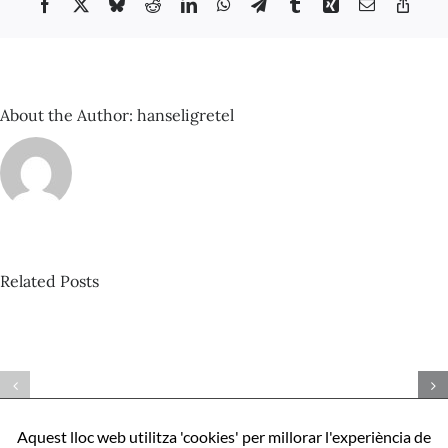
Facebook
X
Bluesky
Reddit
LinkedIn
WhatsApp
Telegram
Tumblr
Xing
Email
Copy
la
Link
ciutat
About the Author:
hanseligretel
Related Posts
David
Castillo
Pista
–
nº424_Bertrand
Com
Misonne
ser
–
perfecte,
Aquest lloc web utilitza 'cookies' per millorar l'experiència de
Mona
apunts