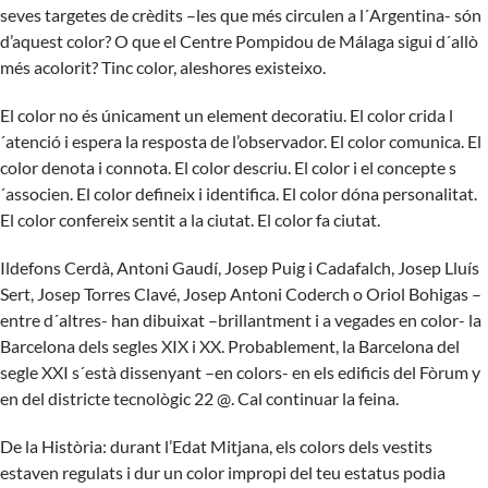
seves targetes de crèdits –les que més circulen a l´Argentina- són
d’aquest color? O que el Centre Pompidou de Málaga sigui d´allò
més acolorit? Tinc color, aleshores existeixo.
El color no és únicament un element decoratiu. El color crida l
´atenció i espera la resposta de l’observador. El color comunica. El
color denota i connota. El color descriu. El color i el concepte s
´associen. El color defineix i identifica. El color dóna personalitat.
El color confereix sentit a la ciutat. El color fa ciutat.
Ildefons Cerdà, Antoni Gaudí, Josep Puig i Cadafalch, Josep Lluís
Sert, Josep Torres Clavé, Josep Antoni Coderch o Oriol Bohigas –
entre d´altres- han dibuixat –brillantment i a vegades en color- la
Barcelona dels segles XIX i XX. Probablement, la Barcelona del
segle XXI s´està dissenyant –en colors- en els edificis del Fòrum y
en del districte tecnològic 22 @. Cal continuar la feina.
De la Història: durant l’Edat Mitjana, els colors dels vestits
estaven regulats i dur un color impropi del teu estatus podia