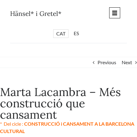
Skip
to
Hänsel* i Gretel*
content
ES
CAT
*
ARTICLES
*
CICLES
Previous
Next
*
DIÀLEGS BARCELONA
*
DEBATS DE CIUTAT
Marta Lacambra – Més
*
PISTES LITERÀRIES
construcció que
*
SÈRIE CULTURAL
cansament
*
DIARI DEL DIA DESPRÉS
*
QUIOSC HÄNSEL* i GRETEL*
* Del cicle :
CONSTRUCCIÓ i CANSAMENT A LA BARCELONA
CULTURAL
*
UNIVERS HÄNSEL* i GRETEL*