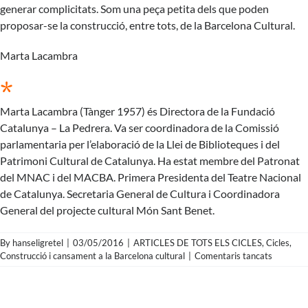
generar complicitats. Som una peça petita dels que poden
proposar-se la construcció, entre tots, de la Barcelona Cultural.
Marta Lacambra
*
Marta Lacambra (Tànger 1957) és Directora de la Fundació
Catalunya – La Pedrera. Va ser coordinadora de la Comissió
parlamentaria per l’elaboració de la Llei de Biblioteques i del
Patrimoni Cultural de Catalunya. Ha estat membre del Patronat
del MNAC i del MACBA. Primera Presidenta del Teatre Nacional
de Catalunya. Secretaria General de Cultura i Coordinadora
General del projecte cultural Món Sant Benet.
By
hanseligretel
|
03/05/2016
|
ARTICLES DE TOTS ELS CICLES
,
Cicles
,
a
Construcció i cansament a la Barcelona cultural
|
Comentaris tancats
Marta
Lacambr
–
Més