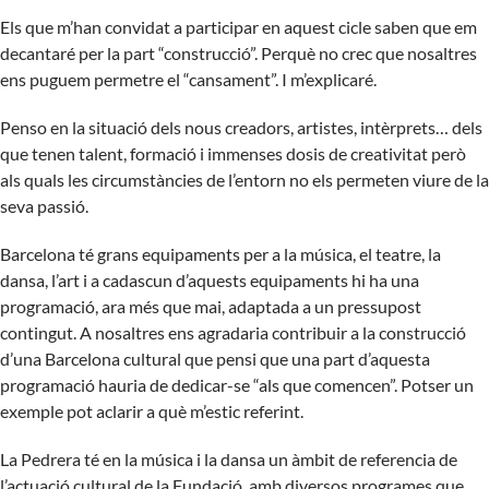
Els que m’han convidat a participar en aquest cicle saben que em
decantaré per la part “construcció”. Perquè no crec que nosaltres
ens puguem permetre el “cansament”. I m’explicaré.
Penso en la situació dels nous creadors, artistes, intèrprets… dels
que tenen talent, formació i immenses dosis de creativitat però
als quals les circumstàncies de l’entorn no els permeten viure de la
seva passió.
Barcelona té grans equipaments per a la música, el teatre, la
dansa, l’art i a cadascun d’aquests equipaments hi ha una
programació, ara més que mai, adaptada a un pressupost
contingut. A nosaltres ens agradaria contribuir a la construcció
d’una Barcelona cultural que pensi que una part d’aquesta
programació hauria de dedicar-se “als que comencen”. Potser un
exemple pot aclarir a què m’estic referint.
La Pedrera té en la música i la dansa un àmbit de referencia de
l’actuació cultural de la Fundació, amb diversos programes que