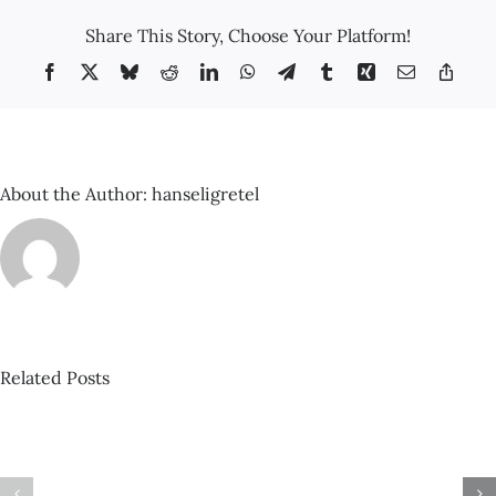
construc
Share This Story, Choose Your Platform!
que
cansame
Facebook
X
Bluesky
Reddit
LinkedIn
WhatsApp
Telegram
Tumblr
Xing
Email
Copy
Link
About the Author:
hanseligretel
Related Posts
David
Castillo
–
Espacio
Com
Sonante