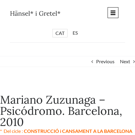
Skip
to
Hänsel* i Gretel*
content
ES
CAT
*
ARTICLES
*
CICLES
Previous
Next
*
DIÀLEGS BARCELONA
*
DEBATS DE CIUTAT
View
*
PISTES LITERÀRIES
Larger
Mariano Zuzunaga –
*
SÈRIE CULTURAL
Image
Psicódromo. Barcelona,
*
DIARI DEL DIA DESPRÉS
2010
*
QUIOSC HÄNSEL* i GRETEL*
* Del cicle :
CONSTRUCCIÓ i CANSAMENT A LA BARCELONA
*
UNIVERS HÄNSEL* i GRETEL*