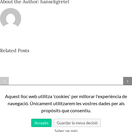
About the Author:
hanseligretel
Related Posts
David
Castillo
–
Espacio
Com
Sonante
ser
nº
perfecte,
92_Amen
Aquest lloc web utilitza 'cookies' per millorar l'experiència de
apunts
binaural
navegació. Únicament utilitzarem les vostres dades per als
sobre
propòsits que consentiu.
Aníbal
Cristobo
Accepto
Guardar la meva decisió
Saber-ne més