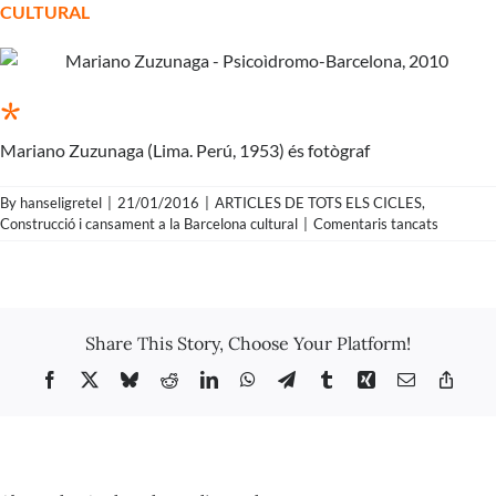
CULTURAL
*
Mariano Zuzunaga (Lima. Perú, 1953) és fotògraf
By
hanseligretel
|
21/01/2016
|
ARTICLES DE TOTS ELS CICLES
,
a
Construcció i cansament a la Barcelona cultural
|
Comentaris tancats
Mariano
Zuzunag
–
Psicódro
Barcelon
Share This Story, Choose Your Platform!
2010
Facebook
X
Bluesky
Reddit
LinkedIn
WhatsApp
Telegram
Tumblr
Xing
Email
Copy
Link