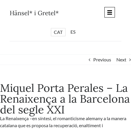
Skip
to
Hänsel* i Gretel*
content
ES
CAT
*
ARTICLES
*
CICLES
Previous
Next
*
DIÀLEGS BARCELONA
*
DEBATS DE CIUTAT
Miquel Porta Perales – La
*
PISTES LITERÀRIES
Renaixença a la Barcelona
*
SÈRIE CULTURAL
del segle XXI
*
DIARI DEL DIA DESPRÉS
*
QUIOSC HÄNSEL* i GRETEL*
La Renaixença –en síntesi, el romanticisme alemany a la manera
catalana que es proposa la recuperació, enaltiment i
*
UNIVERS HÄNSEL* i GRETEL*