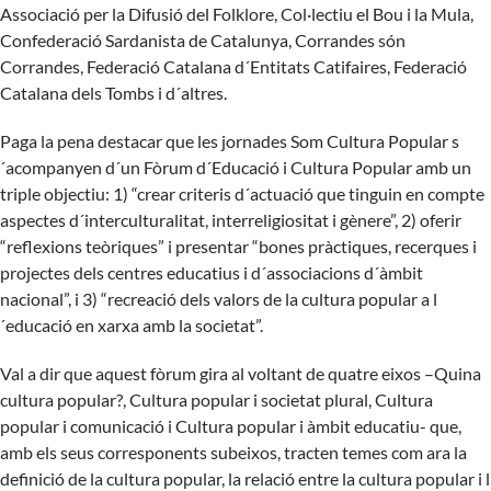
Associació per la Difusió del Folklore, Col·lectiu el Bou i la Mula,
Confederació Sardanista de Catalunya, Corrandes són
Corrandes, Federació Catalana d´Entitats Catifaires, Federació
Catalana dels Tombs i d´altres.
Paga la pena destacar que les jornades Som Cultura Popular s
´acompanyen d´un Fòrum d´Educació i Cultura Popular amb un
triple objectiu: 1) “crear criteris d´actuació que tinguin en compte
aspectes d´interculturalitat, interreligiositat i gènere”, 2) oferir
“reflexions teòriques” i presentar “bones pràctiques, recerques i
projectes dels centres educatius i d´associacions d´àmbit
nacional”, i 3) “recreació dels valors de la cultura popular a l
´educació en xarxa amb la societat”.
Val a dir que aquest fòrum gira al voltant de quatre eixos –Quina
cultura popular?, Cultura popular i societat plural, Cultura
popular i comunicació i Cultura popular i àmbit educatiu- que,
amb els seus corresponents subeixos, tracten temes com ara la
definició de la cultura popular, la relació entre la cultura popular i l