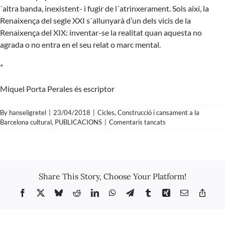
´altra banda, inexistent- i fugir de l´atrinxerament. Sols així, la
Renaixença del segle XXI s´allunyarà d’un dels vicis de la
Renaixença del XIX: inventar-se la realitat quan aquesta no
agrada o no entra en el seu relat o marc mental.
*
Miquel Porta Perales és escriptor
By
hanseligretel
|
23/04/2018
|
Cicles
,
Construcció i cansament a la
a
Barcelona cultural
,
PUBLICACIONS
|
Comentaris tancats
Miquel
Porta
Perales
–
La
Share This Story, Choose Your Platform!
Renaixença
a
Facebook
X
Bluesky
Reddit
LinkedIn
WhatsApp
Telegram
Tumblr
Xing
Email
Copy
la
Link
Barcelona
del