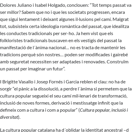
Dolores Juliano i Isabel Holgado, conclouen: “Tot temps passat va
ser millor? Sabem que no i que les societats progressen, encara
que sigui lentament i deixant algunes il·lusions pel camí. Malgrat
tot, subsisteix certa ideologia romàntica del passat, que idealitza
les conductes tradicionals per ser-ho. Ja hem vist que els
folkloristes tradicionals buscaven en els vestigis del passat la
manifestació de l´ànima nacional… no es tracta de mantenir les
tradicions perquè són nostres… poden ser modificades i gairebé
amb seguretat necessiten ser adaptades i renovades. Construïm
un passat per imaginar un futur”.
I Brigitte Vasallo i Josep Fornés i Garcia reblen el clau: no ha de
sorgir “el pànic a la dissolució, a perdre l´ànima si permetem que la
cultura popular segueixi el seu camí mil·lenari de transformació,
inclusió de noves formes, derivació i mestissatge infinit que la
defineix com a cultura i com a popular” (
Cultura popular, inclusió i
diversitat
).
La cultura popular catalana ha d´oblidar la identitat ancestral –d