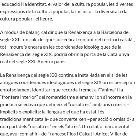
´educació i la identitat, el valor de la cultura popular, les diverses
expressions de la cultura popular, la inclusió i la diversitat o la
cultura popular i el lleure.
A modus de balanç, cal dir que la Renaixença a la Barcelona del
segle XXI –un calc del que succeeix al conjunt del territori català-,
tot i moure´s encara en les coordenades ideològiques de la
Renaixença del segle XIX, podria obrir la porta de la Catalunya
real del segle XXI. Anem a pams.
La Renaixença del segle XXI continua instal·lada en el si de les
antigues coordenades ideològiques del segle XIX on es percep un
entotsolament identitari que recorda i remet a l´“ànima” i la
“frontera interior” del romanticisme alemany i on s’incorre en la
pràctica selectiva que defineix el “nosaltres” amb uns criteris –
implícits o explícits: la llengua o el que ha estat i és
tradicionalment català- que converteixen –per acció o omissió- a
una part dels “nosaltres” en els “altres”. Un relat o marc mental
que, avui com ahir –de Francesc Flos i Calcat i Anicet Villar de