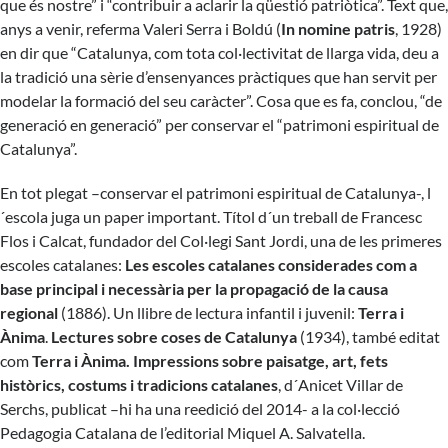
que és nostre” i “contribuir a aclarir la qüestió patriòtica”. Text que,
anys a venir, referma Valeri Serra i Boldú (
In nomine patris
, 1928)
en dir que “Catalunya, com tota col·lectivitat de llarga vida, deu a
la tradició una sèrie d’ensenyances pràctiques que han servit per
modelar la formació del seu caràcter”. Cosa que es fa, conclou, “de
generació en generació” per conservar el “patrimoni espiritual de
Catalunya”.
En tot plegat –conservar el patrimoni espiritual de Catalunya-, l
´escola juga un paper important. Títol d´un treball de Francesc
Flos i Calcat, fundador del Col·legi Sant Jordi, una de les primeres
escoles catalanes:
Les escoles catalanes considerades com a
base principal i necessària per la propagació de la causa
regional
(1886). Un llibre de lectura infantil i juvenil:
Terra i
Ànima
.
Lectures sobre coses de Catalunya
(1934), també editat
com
Terra i Ànima. Impressions sobre paisatge, art, fets
històrics, costums i tradicions catalanes
, d´Anicet Villar de
Serchs, publicat –hi ha una reedició del 2014- a la col·lecció
Pedagogia Catalana de l’editorial Miquel A. Salvatella.