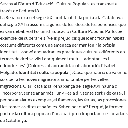
Serchs al Fòrum d´Educació i Cultura Popular-, es transmet a
través de l´educació.
La Renaixença del segle XXI podria obrir la porta a la Catalunya
del segle XXI si assumís algunes de les idees de les ponències que
es van debatre al Fòrum d´Educació i Cultura Popular. Parlo, per
exemple, de superar els “vells prejudicis que identificaven hàbits i
costums diferents com una amenaça per mantenir la pròpia
identitat… convé enquadrar les pràctiques culturals diferents en
termes de drets civils i enriquiment mutu… adoptar-les i
difondre-les” (Dolores Juliano amb la col·laboració d´Isabel
Holgado,
Identitat i cultura popular
). Cosa que hauria de valer no
sols per a les noves migracions, sinó també per les velles
migracions. Clar i català: la Renaixença del segle XXI hauria d
´incorporar, sense anar més lluny –és a dir, sense sortir de casa-, i
per posar alguns exemples, el flamenco, las ferias, las procesiones
i las romerías dites españoles. Saben per què? Perquè, ja formen
part de la cultura popular d´una part prou important de ciutadans
de Catalunya.