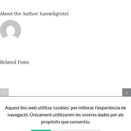
segle
XXI
About the Author:
hanseligretel
Related Posts
David
Castillo
Pista
–
nº424_Bertrand
Com
Misonne
ser
–
perfecte,
Aquest lloc web utilitza 'cookies' per millorar l'experiència de
Mona
apunts
navegació. Únicament utilitzarem les vostres dades per als
l’IA
sobre
propòsits que consentiu.
Aníbal
Cristobo