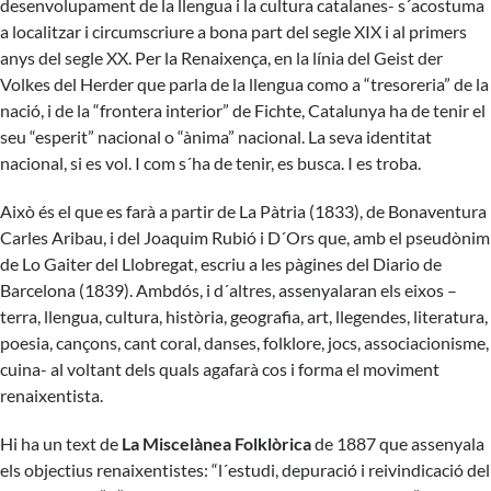
desenvolupament de la llengua i la cultura catalanes- s´acostuma
a localitzar i circumscriure a bona part del segle XIX i al primers
anys del segle XX. Per la Renaixença, en la línia del Geist der
Volkes del Herder que parla de la llengua como a “tresoreria” de la
nació, i de la “frontera interior” de Fichte, Catalunya ha de tenir el
seu “esperit” nacional o “ànima” nacional. La seva identitat
nacional, si es vol. I com s´ha de tenir, es busca. I es troba.
Això és el que es farà a partir de La Pàtria (1833), de Bonaventura
Carles Aribau, i del Joaquim Rubió i D´Ors que, amb el pseudònim
de Lo Gaiter del Llobregat, escriu a les pàgines del Diario de
Barcelona (1839). Ambdós, i d´altres, assenyalaran els eixos –
terra, llengua, cultura, història, geografia, art, llegendes, literatura,
poesia, cançons, cant coral, danses, folklore, jocs, associacionisme,
cuina- al voltant dels quals agafarà cos i forma el moviment
renaixentista.
Hi ha un text de
La Miscelànea Folklòrica
de 1887 que assenyala
els objectius renaixentistes: “l´estudi, depuració i reivindicació del