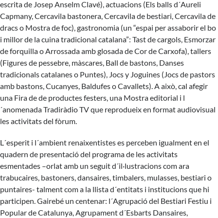
escrita de Josep Anselm Clavé), actuacions (Els balls d´Aureli
Capmany, Cercavila bastonera, Cercavila de bestiari, Cercavila de
dracs o Mostra de foc), gastronomia (un “espai per assaborir el bo
i millor de la cuina tradicional catalana”: Tast de cargols, Esmorzar
de forquilla o Arrossada amb glosada de Cor de Carxofa), tallers
(Figures de pessebre, màscares, Ball de bastons, Danses
tradicionals catalanes o Puntes), Jocs y Joguines (Jocs de pastors
amb bastons, Cucanyes, Baldufes o Cavallets). A això, cal afegir
una Fira de de productes festers, una Mostra editorial i l
´anomenada Tradiràdio TV que reprodueix en format audiovisual
les activitats del fòrum.
L´esperit i l´ambient renaixentistes es perceben igualment en el
quadern de presentació del programa de les activitats
esmentades –orlat amb un seguit d´il·lustracions com ara
trabucaires, bastoners, dansaires, timbalers, mulasses, bestiari o
puntaires- talment com a la llista d´entitats i institucions que hi
participen. Gairebé un centenar: l´Agrupació del Bestiari Festiu i
Popular de Catalunya, Agrupament d´Esbarts Dansaires,