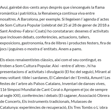
Avui, gairebé dos-cents anys després que s’encengués la flama
romàntica i patriòtica, la Renaixença continua viva entre
nosaltres. A Barcelona, per exemple. Si llegeixen l´agenda d´actes
de Som Cultura Popular (celebrat del 25 al 28 de gener de 2018 a
Sant Andreu-Fabra i Coats) ho constataran: desenes d´activitats
que inclouen debats, conferències, actuacions, tallers,
exposicions, gastronomia, fira de llibres i productes festers, fira de
jocs i joguines o mostra d´entitats. Anem a pams.
Els eixos renaixentistes clàssics, així com el seu contingut, es
troben a Som Cultura Popular. Així –entre d´altres-, hi ha
presentacions d´activitats i divulgació (El foc del seguici, Mirant al
meu voltant: tible i sardanes, El Calendari de l´Ermità, Amunt! Les
festes de l´arbre als Països Catalans, Inventari de danses vives,
11è Simposi Mundial de Cant Coral o Apropem el joc de sempre
al segle XXI), conferències i debats (El caganer, Associació Obrera
de Concerts, Els instruments tradicionals, Mulasses de
Catalunya: experiències de recuperació, Els Tres Tombs o L´obra