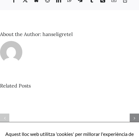
‘MNAC
Link
o
MNAC
Barcelona’
About the Author:
hanseligretel
Related Posts
David
Castillo
–
Espacio
Com
Sonante
ser
nº
perfecte,
92_Amen
Aquest lloc web utilitza 'cookies' per millorar l'experiència de
apunts