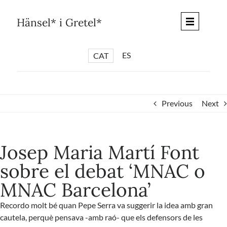
Skip
to
Hänsel* i Gretel*
content
ES
CAT
*
ARTICLES
*
CICLES
Previous
Next
*
DIÀLEGS BARCELONA
*
DEBATS DE CIUTAT
Josep Maria Martí Font
*
PISTES LITERÀRIES
sobre el debat ‘MNAC o
*
SÈRIE CULTURAL
MNAC Barcelona’
*
DIARI DEL DIA DESPRÉS
*
QUIOSC HÄNSEL* i GRETEL*
Recordo molt bé quan Pepe Serra va suggerir la idea amb gran
cautela, perquè pensava -amb raó- que els defensors de les
*
UNIVERS HÄNSEL* i GRETEL*