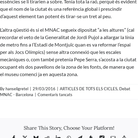
essències se li tirarien a sobre. Tenia tota la raó, perquè és evident
que el nom de la ciutat és una referència global i prescindir
d’aquest element tan potent és tirar-se un tret al peu.
L’altra qüestió és si el MNAC segueix dipositat “a les altures” (cal
recordar el veto de la Generalitat de Jordi Pujol a allargar la línia
de metro fins a l’Estadi de Montjuïc quan es va reformar l’espai
per als Jocs Olímpics) sense altra connexió que les escales
mecàniques o, com també pretenia Pepe Serra, s’acosta a la ciutat
ocupant els dos pavellons de la zona de les fonts, de manera que
el museu comenci ja en aquesta zona.
By
hanseligretel
|
29/03/2016
|
ARTICLES DE TOTS ELS CICLES
,
Debat
a
MNAC - Barcelona
|
Comentaris tancats
Josep
Maria
Martí
Font
sobre
Share This Story, Choose Your Platform!
el
debat
Facebook
X
Bluesky
Reddit
LinkedIn
WhatsApp
Telegram
Tumblr
Xing
Email
Copy