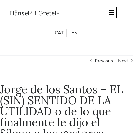
Skip
to
Hänsel* i Gretel*
content
ES
CAT
*
ARTICLES
*
CICLES
Previous
Next
*
DIÀLEGS BARCELONA
*
DEBATS DE CIUTAT
Jorge de los Santos – EL
*
PISTES LITERÀRIES
(SIN) SENTIDO DE LA
*
SÈRIE CULTURAL
UTILIDAD o de lo que
*
DIARI DEL DIA DESPRÉS
finalmente le dijo el
*
QUIOSC HÄNSEL* i GRETEL*
*
UNIVERS HÄNSEL* i GRETEL*