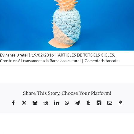
By
hanseligretel
|
19/02/2016
|
ARTICLES DE TOTS ELS CICLES
,
a
Construcció i cansament a la Barcelona cultural
|
Comentaris tancats
Jorge
de
los
Santos
–
Share This Story, Choose Your Platform!
EL
(SIN)
Facebook
X
Bluesky
Reddit
LinkedIn
WhatsApp
Telegram
Tumblr
Xing
Email
Copy
SENTID
Link
DE
LA
UTILID
o