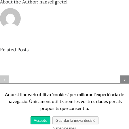
de
About the Author:
hanseligretel
lo
que
finalmen
le
dijo
el
Sileno
a
Related Posts
los
David
gestores
culturale
Castillo
“no
–
seáis
Espacio
Com
útiles,
Sonante
ser
solo
nº
tened
perfecte,
92_Amen
sentido”
Aquest lloc web utilitza 'cookies' per millorar l'experiència de
apunts
binaural
navegació. Únicament utilitzarem les vostres dades per als
sobre
propòsits que consentiu.
Aníbal
Cristobo
Accepto
Guardar la meva decisió
Saber-ne més