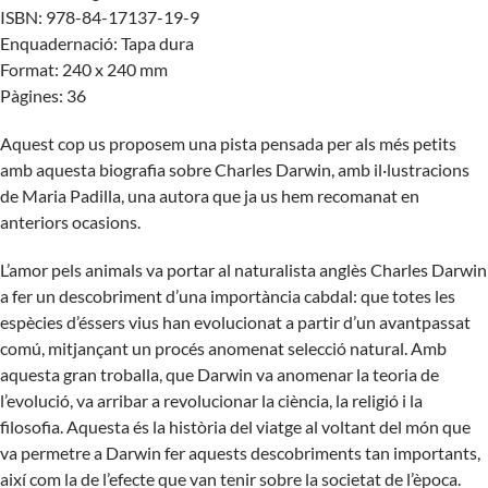
ISBN: 978-84-17137-19-9
Enquadernació: Tapa dura
Format: 240 x 240 mm
Pàgines: 36
Aquest cop us proposem una pista pensada per als més petits
amb aquesta biografia sobre Charles Darwin, amb il·lustracions
de Maria Padilla, una autora que ja us hem recomanat en
anteriors ocasions
.
L’amor pels animals va portar al naturalista anglès Charles Darwin
a fer un descobriment d’una importància cabdal: que totes les
espècies d’éssers vius han evolucionat a partir d’un avantpassat
comú, mitjançant un procés anomenat selecció natural. Amb
aquesta gran troballa, que Darwin va anomenar la teoria de
l’evolució, va arribar a revolucionar la ciència, la religió i la
filosofia. Aquesta és la història del viatge al voltant del món que
va permetre a Darwin fer aquests descobriments tan importants,
així com la de l’efecte que van tenir sobre la societat de l’època.