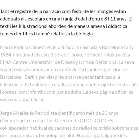
Tant el registre de la narració com l’estil de les imatges estan
adequats als escolars en una franja d’edat d’entre 8 i 11 anys. El
text i les Il·lustracionsi aborden de manera amena i didàctica
temes científics i també relatius a la biologia.
Maria Padilla Climent és il·lustradora nascuda a Barcelona l’any
1984. Ha cursat els estudis d’art i, posteriorment, il·lustració a
EINA Centre Universitari de Disseny i Art de Barcelona. La seva
trajectòria va començar en el món de l’art, amb exposicions a
Barcelona i Berlín, per després anar-se decantant cap a la
il·lustració. Actualment treballa compaginant projectes editorials
i contes, tant infantils com per a adults. La seva pàgina oficial és
www.mariapadilla.eu
Jorge Alcalde és Periodista científic amb més de 20 anys
d’experiència en el sector. Director de QUO i QUO.ES,
col·laborador habitual de cadenes de ràdio i televisió sobre temes
de ciència, natura, tecnologia i salut. Ha obtingut alguns dels