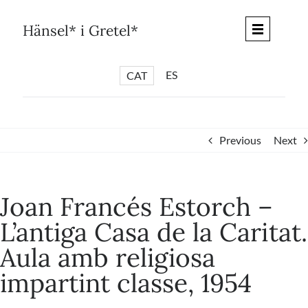
Skip
to
Hänsel* i Gretel*
content
ES
CAT
*
ARTICLES
*
CICLES
Previous
Next
*
DIÀLEGS BARCELONA
*
DEBATS DE CIUTAT
Joan Francés Estorch –
*
PISTES LITERÀRIES
L’antiga Casa de la Caritat.
*
SÈRIE CULTURAL
Aula amb religiosa
*
DIARI DEL DIA DESPRÉS
impartint classe, 1954
*
QUIOSC HÄNSEL* i GRETEL*
*
UNIVERS HÄNSEL* i GRETEL*