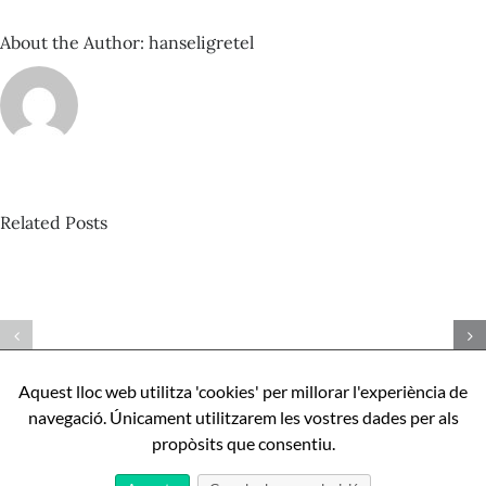
reli
impa
About the Author:
hanseligretel
clas
195
Related Posts
David
Castillo
Pista
–
nº424_Bertrand
Com
Misonne
ser
–
perfecte,
Aquest lloc web utilitza 'cookies' per millorar l'experiència de
Mona
apunts
navegació. Únicament utilitzarem les vostres dades per als
l’IA
sobre
propòsits que consentiu.
Aníbal
Cristobo