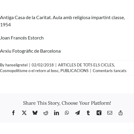
Antiga Casa de la Caritat. Aula amb religiosa impartint classe,
1954
Joan Francés Estorch
Arxiu Fotogràfic de Barcelona
By
hanseligretel
|
02/02/2018
|
ARTICLES DE TOTS ELS CICLES
,
a
Cosmopolitisme o el retorn al bosc
,
PUBLICACIONS
|
Comentaris tancats
Joa
Fran
Esto
–
L’an
Share This Story, Choose Your Platform!
Cas
de
Facebook
X
Bluesky
Reddit
LinkedIn
WhatsApp
Telegram
Tumblr
Xing
Email
Copy
la
Link
Cari
Aula
amb