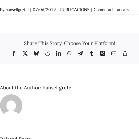
a
By
hanseligretel
|
07/06/2019
|
PUBLICACIONS
|
Comentaris tancats
Jaum
Roca
Oliva
–
Baño
Share This Story, Choose Your Platform!
la
Sirena
Facebook
X
Bluesky
Reddit
LinkedIn
WhatsApp
Telegram
Tumblr
Xing
Email
Copy
1905
Link
About the Author:
hanseligretel