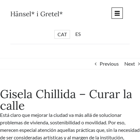
Skip
to
Hänsel* i Gretel*
content
ES
CAT
*
ARTICLES
*
CICLES
Previous
Next
*
DIÀLEGS BARCELONA
*
DEBATS DE CIUTAT
Gisela Chillida – Curar la
*
PISTES LITERÀRIES
calle
*
SÈRIE CULTURAL
Está claro que mejorar la ciudad va más allá de solucionar
*
DIARI DEL DIA DESPRÉS
problemas de vivienda, sostenibilidad o movilidad. Por eso,
*
QUIOSC HÄNSEL* i GRETEL*
merecen especial atención aquellas prácticas que, sin la necesidad
de ser consideradas artísticas y al margen de la institución,
*
UNIVERS HÄNSEL* i GRETEL*