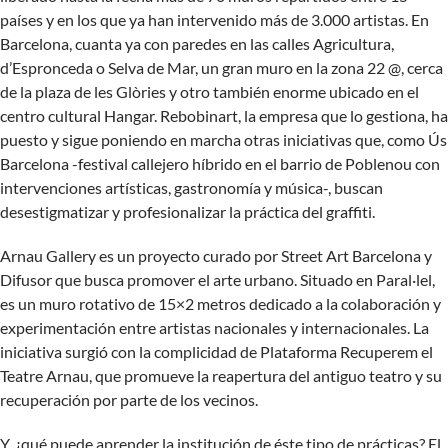
países y en los que ya han intervenido más de 3.000 artistas. En
Barcelona, cuanta ya con paredes en las calles Agricultura,
d’Espronceda o Selva de Mar, un gran muro en la zona 22 @, cerca
de la plaza de les Glòries y otro también enorme ubicado en el
centro cultural Hangar. Rebobinart, la empresa que lo gestiona, ha
puesto y sigue poniendo en marcha otras iniciativas que, como Ús
Barcelona -festival callejero híbrido en el barrio de Poblenou con
intervenciones artísticas, gastronomía y música-, buscan
desestigmatizar y profesionalizar la práctica del graffiti.
Arnau Gallery
es un proyecto curado por Street Art Barcelona y
Difusor que busca promover el arte urbano. Situado en Paral·lel,
es un muro rotativo de 15×2 metros dedicado a la colaboración y
experimentación entre artistas nacionales y internacionales. La
iniciativa surgió con la complicidad de Plataforma Recuperem el
Teatre Arnau, que promueve la reapertura del antiguo teatro y su
recuperación por parte de los vecinos.
Y, ¿qué puede aprender la institución de éste tipo de prácticas? El