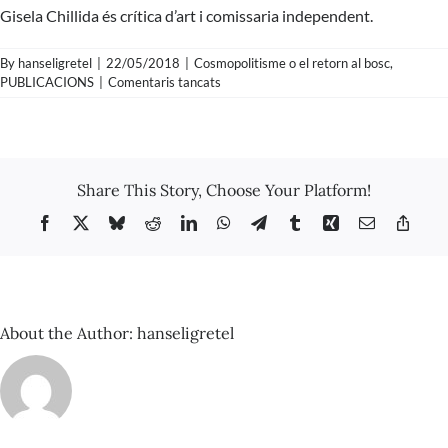
Gisela Chillida és crítica d’art i comissaria independent.
By
hanseligretel
|
22/05/2018
|
Cosmopolitisme o el retorn al bosc
,
a
PUBLICACIONS
|
Comentaris tancats
Gisela
Chillida
–
Curar
la
Share This Story, Choose Your Platform!
calle
Facebook
X
Bluesky
Reddit
LinkedIn
WhatsApp
Telegram
Tumblr
Xing
Email
Copy
Link
About the Author:
hanseligretel