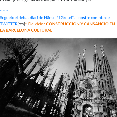
* * *
Segueix el debat diari de Hänsel* i Gretel* al nostre compte de
TWITTER
[:es]
* Del ciclo :
CONSTRUCCIÓN Y CANSANCIO EN
LA BARCELONA CULTURAL