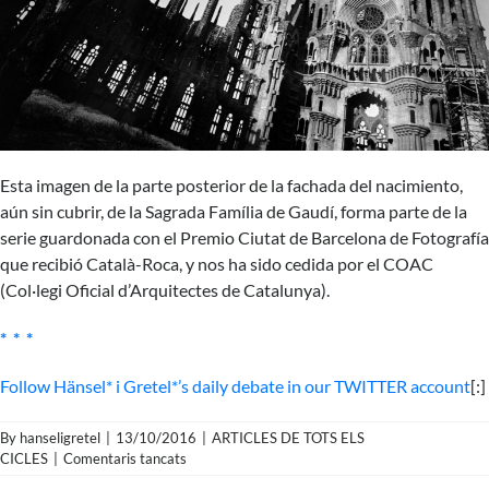
Esta imagen de la parte posterior de la fachada del nacimiento,
aún sin cubrir, de la Sagrada Família de Gaudí, forma parte de la
serie guardonada con el Premio Ciutat de Barcelona de Fotografía
que recibió Català-Roca, y nos ha sido cedida por el COAC
(Col·legi Oficial d’Arquitectes de Catalunya).
* * *
Follow Hänsel* i Gretel*’s daily debate in our TWITTER account
[:]
By
hanseligretel
|
13/10/2016
|
ARTICLES DE TOTS ELS
a
CICLES
|
Comentaris tancats
Francesc