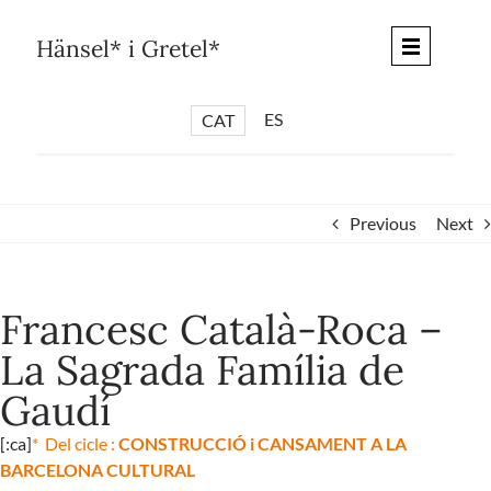
Skip
to
Hänsel* i Gretel*
content
ES
CAT
*
ARTICLES
*
CICLES
Previous
Next
*
DIÀLEGS BARCELONA
*
DEBATS DE CIUTAT
Francesc Català-Roca –
*
PISTES LITERÀRIES
La Sagrada Família de
*
SÈRIE CULTURAL
Gaudí
*
DIARI DEL DIA DESPRÉS
*
QUIOSC HÄNSEL* i GRETEL*
[:ca]
* Del cicle :
CONSTRUCCIÓ i CANSAMENT A LA
BARCELONA CULTURAL
*
UNIVERS HÄNSEL* i GRETEL*