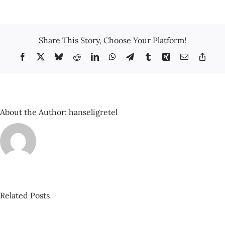
Català-
Roca
–
La
Share This Story, Choose Your Platform!
Sagrada
Família
Facebook
X
Bluesky
Reddit
LinkedIn
WhatsApp
Telegram
Tumblr
Xing
Email
Copy
de
Link
Gaudí
About the Author:
hanseligretel
Related Posts
David
Castillo