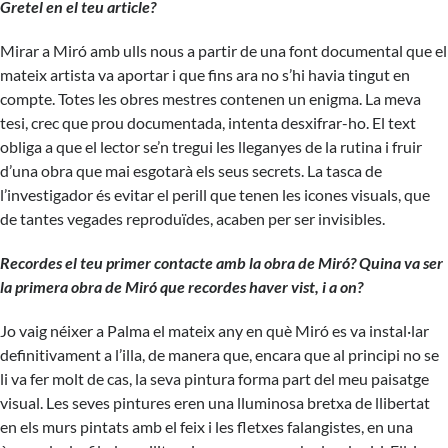
Gretel en el teu article?
Mirar a Miró amb ulls nous a partir de una font documental que el
mateix artista va aportar i que fins ara no s’hi havia tingut en
compte. Totes les obres mestres contenen un enigma. La meva
tesi, crec que prou documentada, intenta desxifrar-ho. El text
obliga a que el lector se’n tregui les lleganyes de la rutina i fruir
d’una obra que mai esgotarà els seus secrets. La tasca de
l’investigador és evitar el perill que tenen les icones visuals, que
de tantes vegades reproduïdes, acaben per ser invisibles.
Recordes el teu primer contacte amb la obra de Miró? Quina va ser
la primera obra de Miró que recordes haver vist, i a on?
Jo vaig néixer a Palma el mateix any en què Miró es va instal·lar
definitivament a l’illa, de manera que, encara que al principi no se
li va fer molt de cas, la seva pintura forma part del meu paisatge
visual. Les seves pintures eren una lluminosa bretxa de llibertat
en els murs pintats amb el feix i les fletxes falangistes, en una