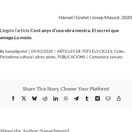
Hänsel i Gretel i Josep Massot, 2020
Llegeix l’article
Cent anys d’una obra mestra. El secret que
amaga
La masia
.
By
hanseligretel
|
09/03/2020
|
ARTICLES DE TOTS ELS CICLES
,
Cicles
,
a
Periodisme cultural i altres pistes
,
PUBLICACIONS
|
Comentaris tancats
Entre
a
Josep
Mass
Share This Story, Choose Your Platform!
Facebook
X
Bluesky
Reddit
LinkedIn
WhatsApp
Telegram
Tumblr
Xing
Email
Copy
Link
About the Author:
hanseligretel