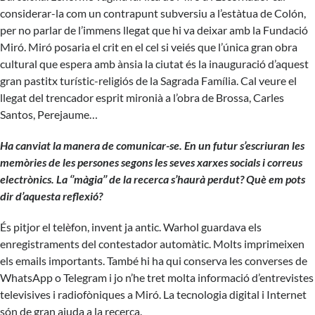
considerar-la com un contrapunt subversiu a l’estàtua de Colón,
per no parlar de l’immens llegat que hi va deixar amb la Fundació
Miró. Miró posaria el crit en el cel si veiés que l’única gran obra
cultural que espera amb ànsia la ciutat és la inauguració d’aquest
gran pastitx turístic-religiós de la Sagrada Família. Cal veure el
llegat del trencador esprit mironià a l’obra de Brossa, Carles
Santos, Perejaume…
Ha canviat la manera de comunicar-se. En un futur s’escriuran les
memòries de les persones segons les seves xarxes socials i correus
electrònics. La ‘’màgia’’ de la recerca s’haurà perdut? Què em pots
dir d’aquesta reflexió?
És pitjor el telèfon, invent ja antic. Warhol guardava els
enregistraments del contestador automàtic. Molts imprimeixen
els emails importants. També hi ha qui conserva les converses de
WhatsApp o Telegram i jo n’he tret molta informació d’entrevistes
televisives i radiofòniques a Miró. La tecnologia digital i Internet
són de gran ajuda a la recerca.