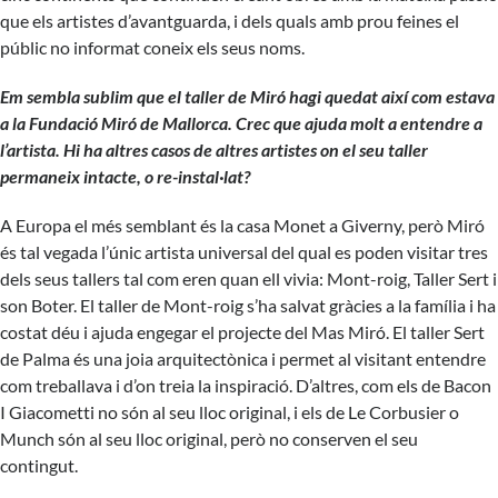
que els artistes d’avantguarda, i dels quals amb prou feines el
públic no informat coneix els seus noms.
Em sembla sublim que el taller de Miró hagi quedat així com estava
a la Fundació Miró de Mallorca. Crec que ajuda molt a entendre a
l’artista. Hi ha altres casos de altres artistes on el seu taller
permaneix intacte, o re-instal·lat?
A Europa el més semblant és la casa Monet a Giverny, però Miró
és tal vegada l’únic artista universal del qual es poden visitar tres
dels seus tallers tal com eren quan ell vivia: Mont-roig, Taller Sert i
son Boter. El taller de Mont-roig s’ha salvat gràcies a la família i ha
costat déu i ajuda engegar el projecte del Mas Miró. El taller Sert
de Palma és una joia arquitectònica i permet al visitant entendre
com treballava i d’on treia la inspiració. D’altres, com els de Bacon
I Giacometti no són al seu lloc original, i els de Le Corbusier o
Munch són al seu lloc original, però no conserven el seu
contingut.