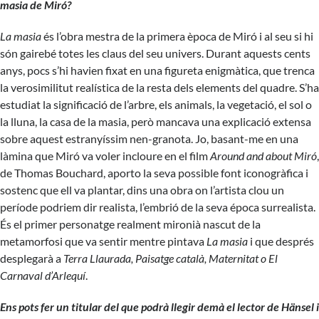
masia de Miró?
La masia
és l’obra mestra de la primera època de Miró i al seu si hi
són gairebé totes les claus del seu univers. Durant aquests cents
anys, pocs s’hi havien fixat en una figureta enigmàtica, que trenca
la verosimilitut realística de la resta dels elements del quadre. S’ha
estudiat la significació de l’arbre, els animals, la vegetació, el sol o
la lluna, la casa de la masia, però mancava una explicació extensa
sobre aquest estranyíssim nen-granota. Jo, basant-me en una
làmina que Miró va voler incloure en el film
Around and about Miró
,
de Thomas Bouchard, aporto la seva possible font iconogràfica i
sostenc que ell va plantar, dins una obra on l’artista clou un
període podriem dir realista, l’embrió de la seva época surrealista.
És el primer personatge realment mironià nascut de la
metamorfosi que va sentir mentre pintava
La masia
i que després
desplegarà a
Terra Llaurada, Paisatge català, Maternitat o El
Carnaval d’Arlequí
.
Ens pots fer un titular del que podrà llegir demà el lector de Hänsel i