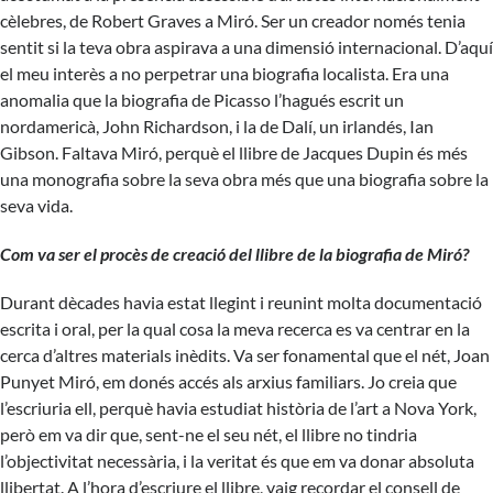
cèlebres, de Robert Graves a Miró. Ser un creador només tenia
sentit si la teva obra aspirava a una dimensió internacional. D’aquí
el meu interès a no perpetrar una biografia localista. Era una
anomalia que la biografia de Picasso l’hagués escrit un
nordamericà, John Richardson, i la de Dalí, un irlandés, Ian
Gibson. Faltava Miró, perquè el llibre de Jacques Dupin és més
una monografia sobre la seva obra més que una biografia sobre la
seva vida.
Com va ser el procès de creació del llibre de la biografia de Miró?
Durant dècades havia estat llegint i reunint molta documentació
escrita i oral, per la qual cosa la meva recerca es va centrar en la
cerca d’altres materials inèdits. Va ser fonamental que el nét, Joan
Punyet Miró, em donés accés als arxius familiars. Jo creia que
l’escriuria ell, perquè havia estudiat història de l’art a Nova York,
però em va dir que, sent-ne el seu nét, el llibre no tindria
l’objectivitat necessària, i la veritat és que em va donar absoluta
llibertat. A l’hora d’escriure el llibre, vaig recordar el consell de