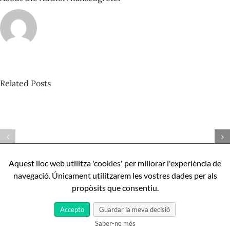
Related Posts
David
Castillo
Pista
–
nº424_Bertrand
Com
Misonne
ser
–
perfecte,
Aquest lloc web utilitza 'cookies' per millorar l'experiència de
Mona
apunts
navegació. Únicament utilitzarem les vostres dades per als
l’IA
sobre
propòsits que consentiu.
Aníbal
Cristobo
Accepto
Guardar la meva decisió
Saber-ne més