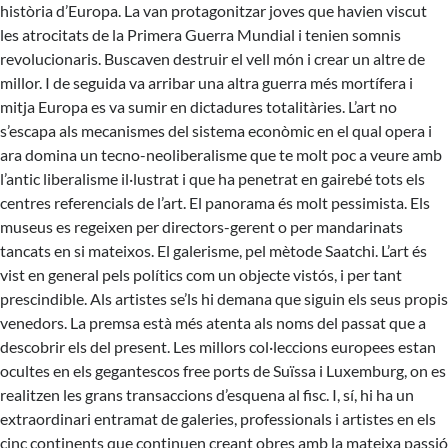
història d’Europa. La van protagonitzar joves que havien viscut
les atrocitats de la Primera Guerra Mundial i tenien somnis
revolucionaris. Buscaven destruir el vell món i crear un altre de
millor. I de seguida va arribar una altra guerra més mortífera i
mitja Europa es va sumir en dictadures totalitàries. L’art no
s’escapa als mecanismes del sistema econòmic en el qual opera i
ara domina un tecno-neoliberalisme que te molt poc a veure amb
l’antic liberalisme il·lustrat i que ha penetrat en gairebé tots els
centres referencials de l’art. El panorama és molt pessimista. Els
museus es regeixen per directors-gerent o per mandarinats
tancats en si mateixos. El galerisme, pel mètode Saatchi. L’art és
vist en general pels polítics com un objecte vistós, i per tant
prescindible. Als artistes se’ls hi demana que siguin els seus propis
venedors. La premsa està més atenta als noms del passat que a
descobrir els del present. Les millors col·leccions europees estan
ocultes en els gegantescos free ports de Suïssa i Luxemburg, on es
realitzen les grans transaccions d’esquena al fisc. I, sí, hi ha un
extraordinari entramat de galeries, professionals i artistes en els
cinc continents que continuen creant obres amb la mateixa passió