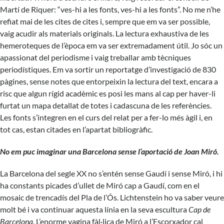
Martí de Riquer: “ves-hi a les fonts, ves-hi a les fonts”. No me n’he
refiat mai de les cites de cites i, sempre que em va ser possible,
vaig acudir als materials originals. La lectura exhaustiva de les
hemeroteques de l’època em va ser extremadament útil. Jo sóc un
apassionat del periodisme i vaig treballar amb tècniques
periodístiques. Em va sortir un reportatge d’investigació de 830
pàgines, sense notes que entorpeixin la lectura del text, encara a
risc que algun rígid acadèmic es posi les mans al cap per haver-li
furtat un mapa detallat de totes i cadascuna de les referències.
Les fonts s’integren en el curs del relat per a fer-lo més àgil i, en
tot cas, estan citades en l’apartat bibliogràfic.
No em puc imaginar una Barcelona sense l’aportació de Joan Miró.
La Barcelona del segle XX no s’entén sense Gaudí i sense Miró, i hi
ha constants picades d’ullet de Miró cap a Gaudí, com en el
mosaic de trencadís del Pla de l’Ós. Lichtenstein ho va saber veure
molt bé i va continuar aquesta línia en la seva escultura
Cap de
Barcelona
. L’enorme vagina fàl·lica de Miró a l’Escorxador cal