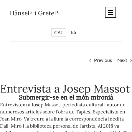
Skip
to
Hänsel* i Gretel*
content
ES
CAT
*
ARTICLES
*
CICLES
Previous
Next
*
DIÀLEGS BARCELONA
*
DEBATS DE CIUTAT
Entrevista a Josep Massot
*
PISTES LITERÀRIES
Submergir-se en el món mironià
*
SÈRIE CULTURAL
Entrevistem a Josep Massot, periodista cultural i autor de
*
DIARI DEL DIA DESPRÉS
numerosos articles sobre l’obra de Tàpies. Especialista en
Joan Miró. Va treure a la llum la correspondència inèdita
*
QUIOSC HÄNSEL* i GRETEL*
Dalí-Miró i la biblioteca personal de l’artista. Al 2018 va
*
UNIVERS HÄNSEL* i GRETEL*