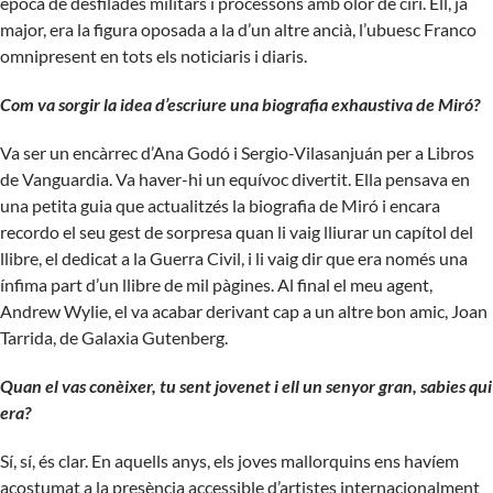
època de desfilades militars i processons amb olor de ciri. Ell, ja
major, era la figura oposada a la d’un altre ancià, l’ubuesc Franco
omnipresent en tots els noticiaris i diaris.
Com va sorgir la idea d’escriure una biografia exhaustiva de Miró?
Va ser un encàrrec d’Ana Godó i Sergio-Vilasanjuán per a Libros
de Vanguardia. Va haver-hi un equívoc divertit. Ella pensava en
una petita guia que actualitzés la biografia de Miró i encara
recordo el seu gest de sorpresa quan li vaig lliurar un capítol del
llibre, el dedicat a la Guerra Civil, i li vaig dir que era només una
ínfima part d’un llibre de mil pàgines. Al final el meu agent,
Andrew Wylie, el va acabar derivant cap a un altre bon amic, Joan
Tarrida, de Galaxia Gutenberg.
Quan el vas conèixer, tu sent jovenet i ell un senyor gran, sabies qui
era?
Sí, sí, és clar. En aquells anys, els joves mallorquins ens havíem
acostumat a la presència accessible d’artistes internacionalment