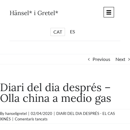
Skip
to
Hänsel* i Gretel*
content
ES
CAT
*
ARTICLES
*
CICLES
Previous
Next
*
DIÀLEGS BARCELONA
*
DEBATS DE CIUTAT
Diari del dia després –
*
PISTES LITERÀRIES
Olla china a medio gas
*
SÈRIE CULTURAL
*
DIARI DEL DIA DESPRÉS
By
hanseligretel
|
02/04/2020
|
DIARI DEL DIA DESPRÉS - EL CAS
*
QUIOSC HÄNSEL* i GRETEL*
a
XINÈS
|
Comentaris tancats
Diari
*
UNIVERS HÄNSEL* i GRETEL*
del