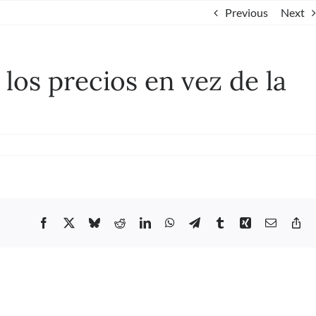
Previous
Next
los precios en vez de la
i
prés
Facebook
X
Bluesky
Reddit
LinkedIn
WhatsApp
Telegram
Tumblr
Xing
Email
Co
mentan
Li
cios