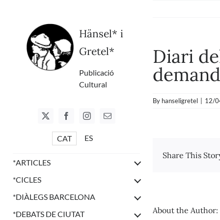
Skip
to
content
Hänsel* i
Gretel*
Diari de
demand
Publicació
Cultural
By
hanseligretel
|
12/0
ES
CAT
Share This Stor
*
ARTICLES
*
CICLES
*
DIÀLEGS BARCELONA
About the Author:
*
DEBATS DE CIUTAT