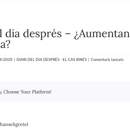
l dia després – ¿Aumentan 
a?
a
4/2020
|
DIARI DEL DIA DESPRÉS - EL CAS XINÈS
|
Comentaris tancats
Diar
del
dia
des
–
y, Choose Your Platform!
¿Au
los
pre
en
vez
de
hanseligretel
la