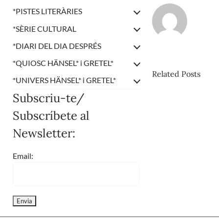
*
PISTES LITERÀRIES
*
SÈRIE CULTURAL
*
DIARI DEL DIA DESPRÉS
*
QUIOSC HÄNSEL* i GRETEL*
Related Posts
*
UNIVERS HÄNSEL* i GRETEL*
Dia
Subscriu-te/
del
dia
Subscríbete al
de
Newsletter:
des
–
La
Email:
mas
en
Ch